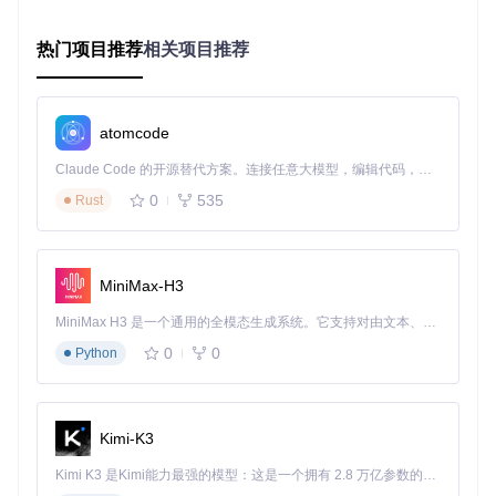
平均缩短求职周期40%
3.2 竞品对比分析
热门项目推荐
工具特
相关项目推荐
浏览器扩展
Boss Show
传统插件A
性
Time
B
⚠️ 部分功能
多平台
✅ 四大平台全
❌ 仅支持2个
支持
覆盖
平台
受限
atomcode
时间精
📅 仅精确到
📆 模糊时间
⏱️ 精确到分钟
Claude Code 的开源替代方案。连接任意大模型，编辑代码，运行命令，自动验证 — 全自动执行。用 Rust 构建，极致性能。 ｜ An open-source alternative to Claude Code. Connect any LLM, edit code, run commands, and verify changes — autonomously. Built in Rust for speed. Get Started
度
天
范围
0
535
Rust
界面侵
📌 轻量标签无
🚫 遮挡内容
🧩 布局混乱
入性
干扰
四、实战应用指南
MiniMax-H3
MiniMax H3 是一个通用的全模态生成系统。它支持对由文本、图像、视频和音频组成的多模态上下文进行统一理解，并能生成分辨率高达 2K、时长可达 15 秒的带原生立体声音频的视频。得益于面向任务泛化的系统设计，H3 在预训练阶段就已具备广泛的多模态上下文理解与生成能力，能够出色地执行复杂的多模态指令。
4.1 环境适配方案
Chrome浏览器安装
0
0
Python
克隆项目代码
git clone https://gitcode.com/GitHub_Trendin
g/bo/boss-show-time
安装依赖包
Kimi-K3
npm install
构建项目
Kimi K3 是Kimi能力最强的模型：这是一个拥有 2.8 万亿参数的混合专家（MoE）模型，具备原生视觉理解能力，并支持 100 万 token 的上下文窗口。