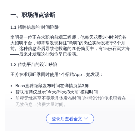
一、职场痛点诊断
1.1 招聘信息的"时间陷阱"
李明是一位正在求职的前端工程师，他每天花费3小时浏览各
大招聘平台，却常常发现标注"急聘"的岗位实际发布于3个月
前。这种信息滞后导致他投递的20份简历中，有15份石沉大海
——后来才发现这些岗位早已招满。
1.2 传统平台的设计缺陷
王芳在求职旺季同时使用4个招聘App，她发现：
Boss直聘隐藏发布时间在详情页第3屏
智联招聘仅显示"今天/昨天/3天前"模糊时间
前程无忧甚至不显示具体发布时间 这些设计迫使求职者在
无效信息上浪费大量时间。
二、技术破局方案
登录后查看全文
2.1 多平台适配引擎