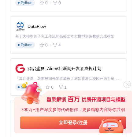
npm run build
0
0
Python
在浏览器扩展页面启用"开发者模式"，加载dist目录
多浏览器兼容方案
Edge浏览器：直接加载Chrome扩展包
Firefox浏览器：使用
npm run build:firefox
单独构建
DataFlow
4.2 HR视角使用建议
基于大模型算子和工作流的高效文本大模型训练数据合成框架
最佳刷新频率
0
4
🔔 工作日上午9:30、下午2:00是岗位更新高峰期，建议此
Python
时段刷新
投递策略
🎯 绿色标签岗位：立即投递并准备面试
源启盛夏_AtomGit暑期开发者成长计划
⏳ 黄色标签岗位：完善简历后投递
「源启盛夏」暑期校园开发者成长计划旨在激活校园开源力量，通过积分激励、认证扶持、资源倾斜等形式，引导高校组织和开发者完成「入驻 — 建项目 — 做贡献 — 获认证 — 得资源」的完整闭环。无论你是想带领社团入驻平台的组织者，还是希望用代码贡献证明自己的开发者，都能在这里找到属于你的成长路径。
🔴 红色标签岗位：除非特别匹配，否则优先考虑其他机会
0
1
Markdown
反爬虫规避
⚠️ Boss直聘平台建议每小时刷新不超过3次，避免触发系
统限制
700万+用户深度参与代码创作，更多精彩内容等你共创
py-xiaozhi
五、未来迭代路线
基于Python的Xiaozhi AI，适用于想要完整Xiaozhi体验而无需拥有专用硬件的用户。
立即登录/注册
5.1 功能演进规划
0
1
Python