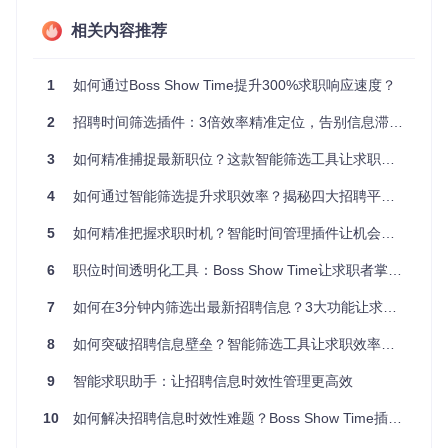
🔍
平台指纹识别技术
插件内置四大招聘平台的页面结构特征库，通过DOM节点分
相关内容推荐
析和CSS选择器定位，精准提取隐藏的时间信息。就像给每个
平台配备专属"翻译官"，将杂乱的页面数据转化为标准时间格
式。
1
如何通过Boss Show Time提升300%求职响应速度？
2.2 时间可视化系统
2
招聘时间筛选插件：3倍效率精准定位，告别信息滞后的求职困境
📊
三色时间标签体系
3
如何精准捕捉最新职位？这款智能筛选工具让求职效率提升300%
🌱 绿色（24小时内）：刚出炉的热乎岗位
4
如何通过智能筛选提升求职效率？揭秘四大招聘平台时间管理神器
⏳ 黄色（3天内）：仍在活跃的有效岗位
🔴 红色（7天以上）：需谨慎投递的陈旧岗位
5
如何精准把握求职时机？智能时间管理插件让机会不再溜走
这种直观设计让用户一眼识别岗位新鲜度，就像交通信号灯
般清晰明了。
6
职位时间透明化工具：Boss Show Time让求职者掌握求职主动权
三、核心价值矩阵
7
如何在3分钟内筛选出最新招聘信息？3大功能让求职效率提升300%
8
如何突破招聘信息壁垒？智能筛选工具让求职效率提升300%
3.1 效率提升维度
💡
数据卡片
9
智能求职助手：让招聘信息时效性管理更高效
减少80%无效浏览时间
10
如何解决招聘信息时效性难题？Boss Show Time插件让求职效率提升300%
提高300%最新岗位发现率