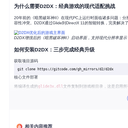
为什么需要D2DX：经典游戏的现代适配挑战
20年前的《暗黑破坏神II》在现代PC上运行时面临诸多问题：分
容性冲突。D2DX通过Glide到DirectX 11的智能转换，完
D2DX增强后的《暗黑破坏神II》启动界面，支持现代分辨率显示
如何安装D2DX：三步完成经典升级
获取项目源码
核心文件部署
将编译生成的
glide3x.dll
文件复制到游戏根目录，这是启用所
启动参数配置
在游戏启动命令中添加
-3dfx
参数激活D2DX：
相关内容推荐