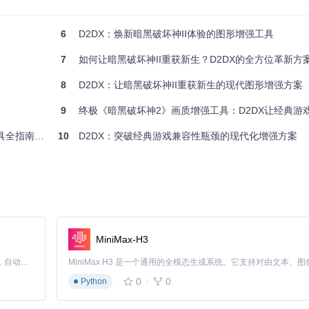
6
D2DX：焕新暗黑破坏神II体验的图形增强工具
7
如何让暗黑破坏神II重获新生？D2DX的全方位革新方
8
D2DX：让暗黑破坏神II重获新生的现代图形增强方案
设置。通过修改配置文件中的
size
参数，可自由调整游戏内部分辨率，系统
9
终极《暗黑破坏神2》画质增强工具：D2DX让经典游戏
指南 🎮
10
D2DX：突破经典游戏兼容性瓶颈的现代化增强方案
的情况下显著改善画面质量。对比以下两张图片，可直观看到开启FXAA后
MiniMax-H3
Claude Code 的开源替代方案。连接任意大模型，编辑代码，运行命令，自动验证 — 全自动执行。用 Rust 构建，极致性能。 ｜ An open-source alternative to Claude Code. Connect any LLM, edit code, run commands, and verify changes — autonomously. Built in Rust for speed. Get Started
0
0
Python