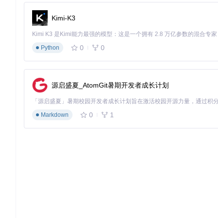
D2DX通过创新的运动预测算法（核心实现位于
src/d2dx/Unit
游戏画面更加流畅，还显著改善了鼠标操作的响应速度。
Kimi-K3
D2DX在地下城复杂场景中保持高帧率稳定运行
0
0
Python
高级配置技巧：打造个性化游戏体验
缩放算法选择
源启盛夏_AtomGit暑期开发者成长计划
D2DX提供三种缩放算法，可在配置文件中设置：
高质量模式
：保持像素锐利度，适合追求原汁原味体验
0
1
Markdown
双线性滤波
：提供平滑过渡效果，减少视觉锯齿
Catmull-Rom算法
：实现最高质量的细节保留和边缘平滑
配置文件位于项目根目录的
d2dx-defaults.cfg
，通过修改其
内存优化机制
内置的智能纹理缓存系统（实现于
src/d2dx/TextureCache.c
常见问题解决：让游戏运行更稳定