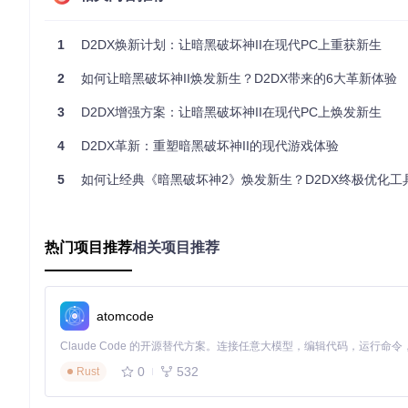
首次运行会自动生成配置文件，默认支持窗口模式启动。
1
D2DX焕新计划：让暗黑破坏神II在现代PC上重获新生
提升画面质量的关键设置：从模糊到清晰的蜕变
2
如何让暗黑破坏神II焕发新生？D2DX带来的6大革新体验
高分辨率支持
3
D2DX增强方案：让暗黑破坏神II在现代PC上焕发新生
D2DX突破原版游戏限制，支持从640×480到4K的多种分辨率
比例。
4
D2DX革新：重塑暗黑破坏神II的现代游戏体验
D2DX优化后的赫拉迪姆营地场景，细节清晰可见
5
如何让经典《暗黑破坏神2》焕发新生？D2DX终极优化工具全
抗锯齿技术对比
D2DX提供FXAA（快速近似抗锯齿）技术，在几乎不影响性能
热门项目推荐
相关项目推荐
效果：
D2DX开启FXAA后的画面，边缘平滑自然
atomcode
未开启抗锯齿的原始画面，边缘锯齿明显
0
532
Rust
突破帧率限制：让经典游戏丝滑运行