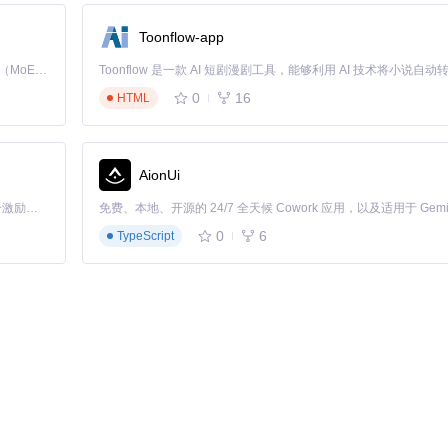
MotionPredictor.cpp
），成功将原版25FPS的限制提升至60FPS甚
Toonflow-app
Kimi K3 是Kimi能力最强的模型：这是一个拥有 2.8 万亿参数的混合专家（MoE）模型，具备原生视觉理解能力，并支持 100 万 token 的上下文窗口。
0
16
HTML
AionUi
「源启盛夏」暑期校园开发者成长计划旨在激活校园开源力量，通过积分激励、认证扶持、资源倾斜等形式，引导高校组织和开发者完成「入驻 — 建项目 — 做贡献 — 获认证 — 得资源」的完整闭环。无论你是想带领社团入驻平台的组织者，还是希望用代码贡献证明自己的开发者，都能在这里找到属于你的成长路径。
0
6
TypeScript
中参数可进一步优化游戏体验。
pp
）有效减少了内存占用，即使在高分辨率下也能保持稳定性能。