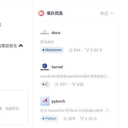
项目优选
收起
案
docs
会自动优化显示
暂无描述
重获新生 🎮
844
5.62 K
Markdown
kernel
角色边缘的平滑
openEuler内核是openEuler操作系统的核心，既是系统性能与稳定性的基石，也是连接处理器、设备与服务的桥梁。
507
535
C
pytorch
MiniMax H3 是一个通用的全模态生成系统。它支持对由文本、图像、视频和音频组成的多模态上下文进行统一理解，并能生成分辨率高达 2K、时长可达 15 秒的带原生立体声音频的视频。得益于面向任务泛化的系统设计，H3 在预训练阶段就已具备广泛的多模态上下文理解与生成能力，能够出色地执行复杂的多模态指令。
作为 Ascend for PyTorch 社区的核心组件，TorchNPU 是昇腾专为 PyTorch 打造的深度学习适配插件，使 PyTorch 框架能够直接调用昇腾 NPU，为开发者提供昇腾 AI 处理器的超强算力。
829
1.25 K
Python