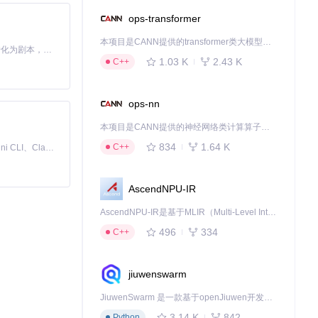
至更高。这不仅让
ops-transformer
本项目是CANN提供的transformer类大模型算子库，实现网络在NPU上加速计算。
Toonflow 是一款 AI 短剧漫剧工具，能够利用 AI 技术将小说自动转化为剧本，并结合 AI 生成的图片和视频，实现高效的短剧创作。借助 Toonflow，可以轻松完成从文字到影像的全流程，让短剧制作变得更加智能与便捷。
1.03 K
2.43 K
C++
ops-nn
本项目是CANN提供的神经网络类计算算子库，实现网络在NPU上加速计算。
834
1.64 K
C++
免费、本地、开源的 24/7 全天候 Cowork 应用，以及适用于 Gemini CLI、Claude Code、Codex、OpenCode、Qwen Code、Goose CLI、Auggie 等的 OpenClaw | 🌟 喜欢就点star吧
AscendNPU-IR
AscendNPU-IR是基于MLIR（Multi-Level Intermediate Representation）构建的，面向昇腾亲和算子编译时使用的中间表示，提供昇腾完备表达能力，通过编译优化提升昇腾AI处理器计算效率，支持通过生态框架使能昇腾AI处理器与深度调优
496
334
C++
jiuwenswarm
JiuwenSwarm 是一款基于openJiuwen开发的智能AI Agent，它能够将大语言模型的强大能力，通过你日常使用的各类通讯应用，直接延伸至你的指尖。
3.14 K
842
Python