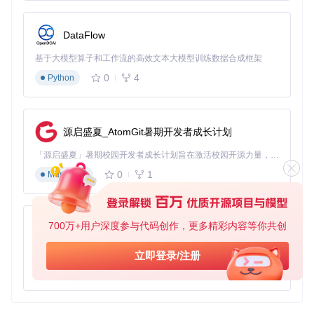
    TESTING = 
False
    DATABASE_URI = os.getenv(
'DATABASE_URI'
, 
'sqlite:///d
DataFlow
class
DevelopmentConfig
(
Config
):

    DEBUG = 
True
基于大模型算子和工作流的高效文本大模型训练数据合成框架
class
TestingConfig
(
Config
):

0
4
Python
    TESTING = 
True
    DATABASE_URI = 
'sqlite:///test.db'
class
ProductionConfig
(
Config
):

源启盛夏_AtomGit暑期开发者成长计划
    DATABASE_URI = os.getenv(
'DATABASE_URI'
)

「源启盛夏」暑期校园开发者成长计划旨在激活校园开源力量，通过积分激励、认证扶持、资源倾斜等形式，引导高校组织和开发者完成「入驻 — 建项目 — 做贡献 — 获认证 — 得资源」的完整闭环。无论你是想带领社团入驻平台的组织者，还是希望用代码贡献证明自己的开发者，都能在这里找到属于你的成长路径。
config = {

0
1
Markdown
'development'
: DevelopmentConfig,

'testing'
: TestingConfig,

'production'
: ProductionConfig,

'default'
: DevelopmentConfig

700万+用户深度参与代码创作，更多精彩内容等你共创
py-xiaozhi
配置文件介绍
基于Python的Xiaozhi AI，适用于想要完整Xiaozhi体验而无需拥有专用硬件的用户。
立即登录/注册
Config
: 基础配置类，包含默认的配置参数。
0
1
Python
DevelopmentConfig
: 开发环境配置类，继承自
Config
，
开启调试模式。
TestingConfig
: 测试环境配置类，继承自
Config
，开启