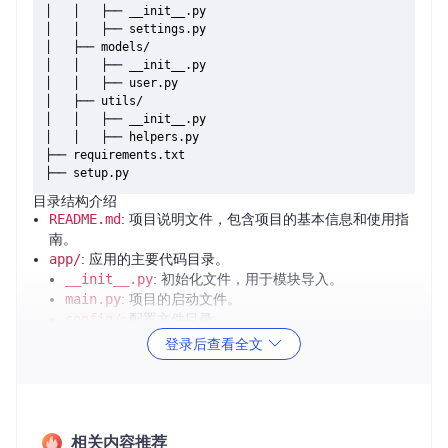
│   │   ├── __init__.py

│   │   ├── settings.py

│   ├── models/

│   │   ├── __init__.py

│   │   ├── user.py

│   ├── utils/

│   │   ├── __init__.py

│   │   ├── helpers.py

├── requirements.txt

目录结构介绍
README.md
: 项目说明文件，包含项目的基本信息和使用指
南。
app/
: 应用的主要代码目录。
__init__.py
: 初始化文件，用于模块导入。
main.py
: 项目的启动文件。
config/
: 配置文件目录。
__init__.py
: 初始化文件。
登录后查看全文
settings.py
: 主要的配置文件，包含项目的各种配置
参数。
models/
: 数据模型目录。
__init__.py
: 初始化文件。
user.py
: 用户模型文件。
相关内容推荐