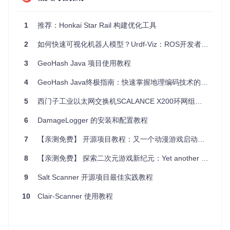
utils/
: 工具函数目录。
__init__.py
: 初始化文件。
1
推荐：Honkai Star Rail 构建优化工具
helpers.py
: 辅助函数文件。
requirements.txt
: 项目依赖文件，列出了项目运行所需
2
如何快速可视化机器人模型？Urdf-Viz：ROS开发者必备的3D模型预览神器
的所有依赖包。
setup.py
: 项目安装文件，用于项目的打包和安装。
3
GeoHash Java 项目使用教程
2. 项目的启动文件介绍
4
GeoHash Java终极指南：快速掌握地理编码技术的10个技巧
项目的启动文件是
app/main.py
。该文件包含了项目的入口
5
西门子工业以太网交换机SCALANCE X200环网组态指南
点，负责初始化应用并启动服务。
6
DamageLogger 的安装和配置教程
main.py
文件内容概览
7
【亲测免费】 开源项目教程：又一个动漫游戏启动器（Yaagl）
from
 flask 
import
from
 app.config 
import
 settings

8
【亲测免费】 探索二次元游戏新纪元：Yet another anime game launcher (Yaagl)
app = Flask(__name__)

9
Salt Scanner 开源项目最佳实践教程
app.config.from_object(settings)

10
if
 __name__ == 
Clair-Scanner 使用教程
"__main__"
:

    app.run(debug=
True
启动文件介绍
from flask import Flask
: 导入 Flask 类，用于创建 Fl