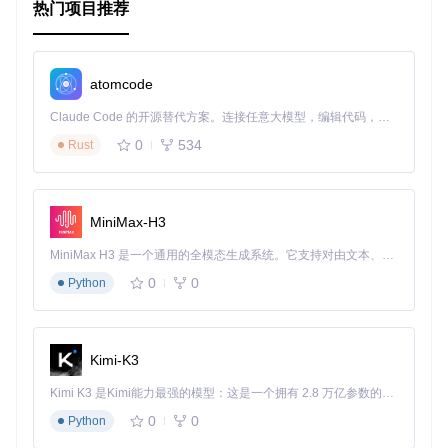
热门项目推荐
ask 应用实例。
from app.config import settings
: 导入配置文件中
的设置。
app = Flask(__name__)
: 创建 Flask 应用实例。
atomcode
app.config.from_object(settings)
: 从配置对象中加
载配置。
Claude Code 的开源替代方案。连接任意大模型，编辑代码，运行命令，自动验证 — 全自动执行。用 Rust 构建，极致性能。 ｜ An open-source alternative to Claude Code. Connect any LLM, edit code, run commands, and verify changes — autonomously. Built in Rust for speed. Get Started
if __name__ == "__main__":
: 判断是否为主程序运
0
534
Rust
行。
app.run(debug=True)
: 启动 Flask 应用，开启调试模
式。
MiniMax-H3
3. 项目的配置文件介绍
MiniMax H3 是一个通用的全模态生成系统。它支持对由文本、图像、视频和音频组成的多模态上下文进行统一理解，并能生成分辨率高达 2K、时长可达 15 秒的带原生立体声音频的视频。得益于面向任务泛化的系统设计，H3 在预训练阶段就已具备广泛的多模态上下文理解与生成能力，能够出色地执行复杂的多模态指令。
项目的配置文件位于
app/config/settings.py
。该文件包
0
0
Python
含了项目的各种配置参数，如数据库连接、密钥、调试模式
等。
settings.py
文件内容概览
Kimi-K3
import
 os

Kimi K3 是Kimi能力最强的模型：这是一个拥有 2.8 万亿参数的混合专家（MoE）模型，具备原生视觉理解能力，并支持 100 万 token 的上下文窗口。
class
Config
:

0
0
Python
    DEBUG = 
False