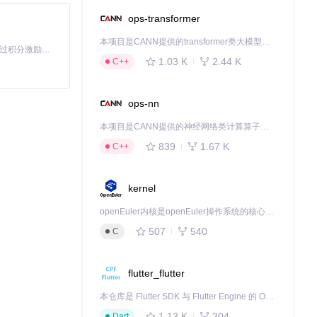
ops-transformer
域最大化。
本项目是CANN提供的transformer类大模型算子库，实现网络在NPU上加速计算。
「源启盛夏」暑期校园开发者成长计划旨在激活校园开源力量，通过积分激励、认证扶持、资源倾斜等形式，引导高校组织和开发者完成「入驻 — 建项目 — 做贡献 — 获认证 — 得资源」的完整闭环。无论你是想带领社团入驻平台的组织者，还是希望用代码贡献证明自己的开发者，都能在这里找到属于你的成长路径。
1.03 K
2.44 K
C++
的视觉割裂感。
的视觉风格。
ops-nn
本项目是CANN提供的神经网络类计算算子库，实现网络在NPU上加速计算。
839
1.67 K
C++
kernel
角≤8px，内
openEuler内核是openEuler操作系统的核心，既是系统性能与稳定性的基石，也是连接处理器、设备与服务的桥梁。
507
540
C
值得充分利用。
flutter_flutter
本仓库是 Flutter SDK 与 Flutter Engine 的 OpenHarmony 适配版本，由 CPF-Flutter 团队维护。开发者可使用熟悉的 Flutter 技术栈开发 OpenHarmony 应用，3.35.7 及以后的适配版本可基于本仓库源码构建支持 OpenHarmony 的 Flutter Engine。
1.13 K
304
Dart