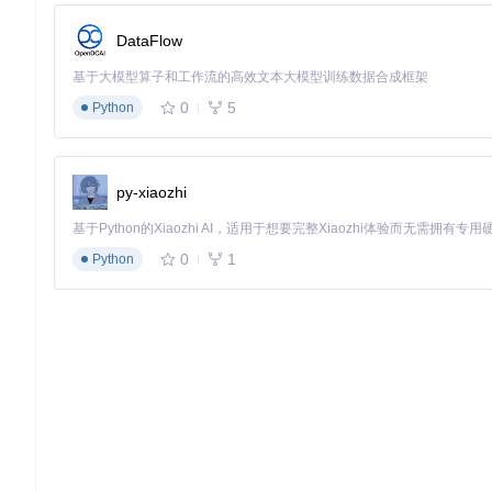
笔记本屏幕（13-15英寸）
DataFlow
小屏幕需要更紧凑的设计语言，建议圆角值控制在4-8px，同时
基于大模型算子和工作流的高效文本大模型训练数据合成框架
外接显示器（24-27英寸）
大屏幕可采用更宽松的视觉设计，圆角值8-12px搭配2-3p
0
5
Python
超宽屏（34英寸以上）
这类屏幕适合10-16px的大圆角设计，配合半透明效果能营造出
py-xiaozhi
⚠️ 常见误区：美化设置中的典型错误
即使是经验丰富的用户，也常陷入以下美化陷阱：
0
1
Python
1. 盲目追求大圆角
将所有窗口设置为最大圆角(20px以上)会导致界面失去专业感，
容型窗口(浏览器、文档)圆角8-12px。
2. 忽视色彩一致性
边框颜色应与系统主题保持30%以内的对比度，过于鲜艳的边框会分散注意
3. 动画效果过度
窗口过渡动画时长建议保持在0.15-0.25秒之间，超过0.3秒会让操作感
⚖️ 如何平衡美观与性能？