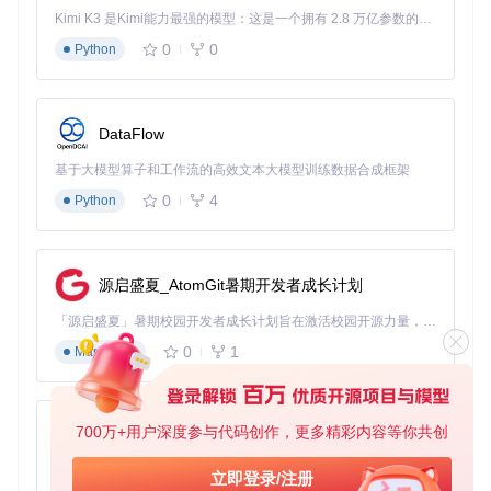
下载插件文件并解压至Blender的脚本目录
Kimi K3 是Kimi能力最强的模型：这是一个拥有 2.8 万亿参数的混合专家（MoE）模型，具备原生视觉理解能力，并支持 100 万 token 的上下文窗口。
打开Blender偏好设置（Edit > Preferences）
0
0
Python
在插件标签页搜索"Unity FBX format"并启用
为什么这么做
：Blender的插件系统采用沙箱机制，必须通
过官方渠道启用才能确保脚本权限正确配置，避免导出功
能受限。
DataFlow
3.2 导出决策矩阵
基于大模型算子和工作流的高效文本大模型训练数据合成框架
0
4
Python
根据项目需求选择合适的导出范围：
推荐选
场景类型
优势
注意事项
项
源启盛夏_AtomGit暑期开发者成长计划
单个道具
✅ 选中
文件体积最
确保对象处于选
模型
对象
小化
中状态
「源启盛夏」暑期校园开发者成长计划旨在激活校园开源力量，通过积分激励、认证扶持、资源倾斜等形式，引导高校组织和开发者完成「入驻 — 建项目 — 做贡献 — 获认证 — 得资源」的完整闭环。无论你是想带领社团入驻平台的组织者，还是希望用代码贡献证明自己的开发者，都能在这里找到属于你的成长路径。
角色骨骼
✅ 激活
保留骨骼层
确认动画范围已
0
1
Markdown
动画
集合
级关系
设置
场景环境
✅ 整个
维持对象相
建议分区域导出
资产
场景
对位置
大型场景
700万+用户深度参与代码创作，更多精彩内容等你共创
py-xiaozhi
基于Python的Xiaozhi AI，适用于想要完整Xiaozhi体验而无需拥有专用硬件的用户。
立即登录/注册
图2：Blender的导出菜单中专门的"Unity FBX"选项，位于标准