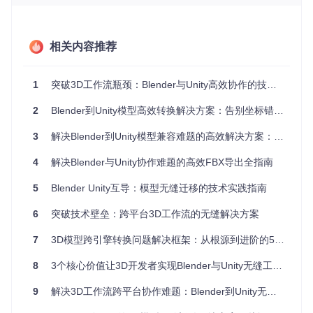
颈。这些问题在移动平台开发中尤为突出，可能直接影响游戏
帧率。
1.3 动画数据丢失与骨骼绑定失效
相关内容推荐
角色动画师经常遇到导入Unity后骨骼驱动异常的情况。这通常
是因为Blender与Unity的骨骼轴向定义不同，导致旋转数据在
转换过程中发生扭曲。更复杂的场景中，使用镜像修改器或实
1
突破3D工作流瓶颈：Blender与Unity高效协作的技术革新
例化集合创建的模型，还会出现网格数据与骨骼权重的关联断
裂。
2
Blender到Unity模型高效转换解决方案：告别坐标错乱的FBX导出插件
3
解决Blender到Unity模型兼容难题的高效解决方案：专业FBX导出插件全指南
二、工具优势：专为Unity优化的技术解决方案
4
解决Blender与Unity协作难题的高效FBX导出全指南
2.1 智能坐标转换引擎
该插件内置坐标空间自动转换算法，通过在导出时应用+90度
5
Blender Unity互导：模型无缝迁移的技术实践指南
X轴旋转补偿，使模型在Unity中无需额外调整即可正确显示。
这种转换完全在导出阶段完成，不会影响Blender中的原始创
6
突破技术壁垒：跨平台3D工作流的无缝解决方案
作数据，确保工作流的可追溯性。
7
3D模型跨引擎转换问题解决框架：从根源到进阶的5个关键突破
图1：Blender偏好设置中启用Unity FBX导出插件的界面，显
8
3个核心价值让3D开发者实现Blender与Unity无缝工作流解决方案
示了插件的版本信息和安装路径
9
解决3D工作流跨平台协作难题：Blender到Unity无缝导出工具实战指南
2.2 场景自适应参数配置