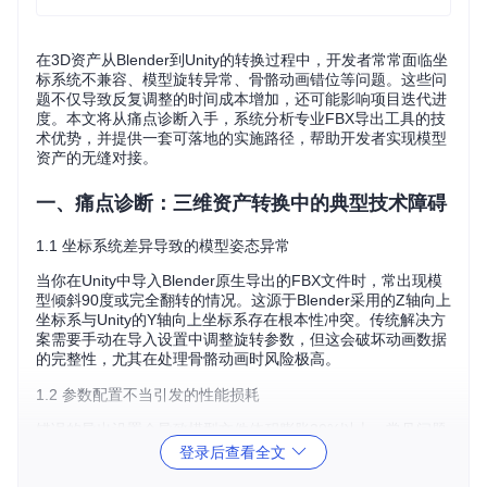
在3D资产从Blender到Unity的转换过程中，开发者常常面临坐
标系统不兼容、模型旋转异常、骨骼动画错位等问题。这些问
题不仅导致反复调整的时间成本增加，还可能影响项目迭代进
度。本文将从痛点诊断入手，系统分析专业FBX导出工具的技
术优势，并提供一套可落地的实施路径，帮助开发者实现模型
资产的无缝对接。
一、痛点诊断：三维资产转换中的典型技术障碍
1.1 坐标系统差异导致的模型姿态异常
当你在Unity中导入Blender原生导出的FBX文件时，常出现模
型倾斜90度或完全翻转的情况。这源于Blender采用的Z轴向上
坐标系与Unity的Y轴向上坐标系存在根本性冲突。传统解决方
案需要手动在导入设置中调整旋转参数，但这会破坏动画数据
的完整性，尤其在处理骨骼动画时风险极高。
1.2 参数配置不当引发的性能损耗
错误的导出设置会导致模型文件体积膨胀30%以上。常见问题
包括：未启用切线数据导致法线贴图渲染异常、保留非变形骨
登录后查看全文
骼增加文件大小、未三角化的多边形在实时渲染中产生性能瓶