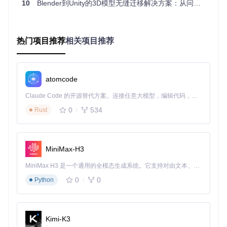
10
Blender到Unity的3D模型无缝迁移解决方案：从问题诊断到资产Pipeline优化
插件根据选择的导出对象类型（静态网格/骨骼动画/集合实
例）自动优化参数组合：
静态模型
：默认启用三角化和切线导出，确保光照计算准确
热门项目推荐
相关项目推荐
性
骨骼动画
：自动过滤非变形骨骼，保留必要的动画数据通道
复杂集合
：智能处理实例化对象和修改器堆栈，维持层级关
系完整性
atomcode
2.3 与Unity工作流深度整合
Claude Code 的开源替代方案。连接任意大模型，编辑代码，运行命令，自动验证 — 全自动执行。用 Rust 构建，极致性能。 ｜ An open-source alternative to Claude Code. Connect any LLM, edit code, run commands, and verify changes — autonomously. Built in Rust for speed. Get Started
通过分析Unity的导入器行为，插件预先设置了最佳兼容参数：
0
534
Rust
骨骼轴向默认配置为Y主轴/X次轴，匹配Unity的骨骼空间定
义
缩放因子自动调整为1.0，避免Unity导入时的缩放系数累积
问题
MiniMax-H3
材质路径采用相对引用，支持Unity的资源重映射系统
MiniMax H3 是一个通用的全模态生成系统。它支持对由文本、图像、视频和音频组成的多模态上下文进行统一理解，并能生成分辨率高达 2K、时长可达 15 秒的带原生立体声音频的视频。得益于面向任务泛化的系统设计，H3 在预训练阶段就已具备广泛的多模态上下文理解与生成能力，能够出色地执行复杂的多模态指令。
三、实施路径：从安装到导出的决策指南
0
0
Python
3.1 插件部署与验证
📌
安装流程
Kimi-K3