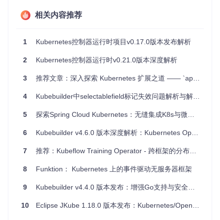
满足多样化需求。
相关内容推荐
可扩展性强
：可以根据业务需求扩展Kubernetes API，创
造无限可能。
强大的社区支持
：活跃的贡献者群体，丰富的示例操作器
1
Kubernetes控制器运行时项目v0.17.0版本发布解析
和详尽的文档。
2
Kubernetes控制器运行时v0.21.0版本深度解析
如果您对Kubernetes API扩展或控制器开发感兴趣，Bonny绝
对值得一试。无论您是新手还是经验丰富的开发者，Bonny都
3
推荐文章：深入探索 Kubernetes 扩展之道 —— `apiserver-builder-alpha`
能为您提供坚实的基础，助您在Kubernetes领域一展身手。现
在就加入Bonny的旅程，让我们一起探索这个激动人心的新世
4
Kubebuilder中selectablefield标记失效问题解析与解决方案
界吧！
5
探索Spring Cloud Kubernetes：无缝集成K8s与微服务
6
Kubebuilder v4.6.0 版本深度解析：Kubernetes Operator 开发框架的重要更新
7
推荐：Kubeflow Training Operator - 跨框架的分布式训练利器！
8
Funktion： Kubernetes 上的事件驱动无服务器框架
9
Kubebuilder v4.4.0 版本发布：增强Go支持与安全特性
10
Eclipse JKube 1.18.0 版本发布：Kubernetes/OpenShift 开发工具新特性解析