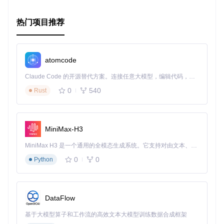
热门项目推荐
atomcode
Claude Code 的开源替代方案。连接任意大模型，编辑代码，运行命令，自动验证 — 全自动执行。用 Rust 构建，极致性能。 ｜ An open-source alternative to Claude Code. Connect any LLM, edit code, run commands, and verify changes — autonomously. Built in Rust for speed. Get Started
0
540
Rust
MiniMax-H3
MiniMax H3 是一个通用的全模态生成系统。它支持对由文本、图像、视频和音频组成的多模态上下文进行统一理解，并能生成分辨率高达 2K、时长可达 15 秒的带原生立体声音频的视频。得益于面向任务泛化的系统设计，H3 在预训练阶段就已具备广泛的多模态上下文理解与生成能力，能够出色地执行复杂的多模态指令。
0
0
Python
DataFlow
基于大模型算子和工作流的高效文本大模型训练数据合成框架