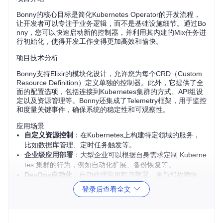
Bonny的核心目标是简化Kubernetes Operator的开发流程，
让开发者可以专注于业务逻辑，而不是基础设施细节。通过Bo
nny，您可以快速启动新的控制器，并利用其内建的Mix任务进
行初始化，使得开发工作变得更加高效和愉快。
项目技术分析
Bonny支持Elixir的模块化设计，允许您为每个CRD（Custom
Resource Definition）定义单独的控制器。此外，它提供了全
面的配置选项，包括连接到Kubernetes集群的方式、API组设
定以及资源管理等。Bonny还集成了Telemetry框架，用于监控
和度量关键事件，确保系统的稳定性和可观察性。
应用场景
自定义资源控制
：在Kubernetes上构建特定领域的服务，
比如数据库管理、定时任务触发等。
企业级应用部署
：大型企业可以根据自身需求定制 Kuberne
tes 集群的行为，例如自动化扩展、备份恢复等。
DevOps自动化
：自动处理应用程序部署、更新和故障恢
复。
登录后查看全文
项目特点
友好易用
：内置Mix任务，一键生成基础结构，使开发过程
平滑流畅。
高度灵活
：支持创建控制器、操作器乃至自定义调度器，