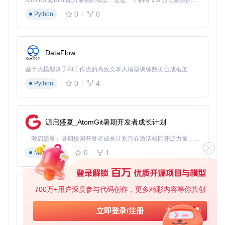
Kimi K3 是Kimi能力最强的模型：这是一个拥有 2.8 万亿参数的混合专家（MoE）模型，具备原生视觉理解能力，并支持 100 万 token 的上下文窗口。
验证方法：注册表导入成功后，在"HKLM\SOFTWARE\Micros
0
0
Python
oft\DirectPlay"路径下会新增IPXWrapper相关键值。
游戏环境部署
将以下文件复制到游戏可执行文件所在目录：
DataFlow
基于大模型算子和工作流的高效文本大模型训练数据合成框架
ipxwrapper.dll（协议转换核心）
dpwsockx.dll（DirectPlay接口适配）
0
4
Python
wsock32.dll（Winsock兼容层）
mswsock.dll（扩展套接字支持）
预期效果：游戏启动时能正常加载上述DLL文件，无"缺少组
源启盛夏_AtomGit暑期开发者成长计划
件"类错误提示。
「源启盛夏」暑期校园开发者成长计划旨在激活校园开源力量，通过积分激励、认证扶持、资源倾斜等形式，引导高校组织和开发者完成「入驻 — 建项目 — 做贡献 — 获认证 — 得资源」的完整闭环。无论你是想带领社团入驻平台的组织者，还是希望用代码贡献证明自己的开发者，都能在这里找到属于你的成长路径。
场景化配置方案
0
1
Markdown
标准局域网环境配置
创建ipxwrapper.ini配置文件：
700万+用户深度参与代码创作，更多精彩内容等你共创
py-xiaozhi
[ipxwrapper]
基于Python的Xiaozhi AI，适用于想要完整Xiaozhi体验而无需拥有专用硬件的用户。
立即登录/注册
udp_port
 = 
21345
0
1
Python