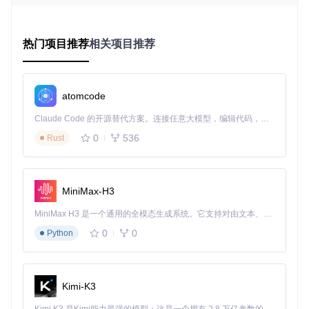
准UDP网络请求；其次维护虚拟IPX网络环境，模拟传统局域
网的广播特性；最后提供配置接口，允许用户根据游戏特性调
整封装策略。这种设计既避免了修改系统内核的风险，又能灵
活适配不同游戏的网络需求。
热门项目推荐
相关项目推荐
基础配置指南
环境准备
atomcode
获取项目源码并构建核心组件：
Claude Code 的开源替代方案。连接任意大模型，编辑代码，运行命令，自动验证 — 全自动执行。用 Rust 构建，极致性能。 ｜ An open-source alternative to Claude Code. Connect any LLM, edit code, run commands, and verify changes — autonomously. Built in Rust for speed. Get Started
0
536
Rust
git 
clone
cd
 ipxwrapper

MiniMax-H3
预期效果：编译完成后在项目根目录生成ipxwrapper.dll、dpw
MiniMax H3 是一个通用的全模态生成系统。它支持对由文本、图像、视频和音频组成的多模态上下文进行统一理解，并能生成分辨率高达 2K、时长可达 15 秒的带原生立体声音频的视频。得益于面向任务泛化的系统设计，H3 在预训练阶段就已具备广泛的多模态上下文理解与生成能力，能够出色地执行复杂的多模态指令。
sockx.dll等核心文件，同时在tools目录下生成配置工具。
0
0
Python
系统组件注册
根据操作系统架构选择对应注册表文件：
Kimi-K3
32位系统：运行directplay-win32.reg
64位系统：运行directplay-win64.reg