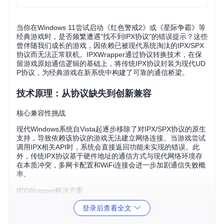
当你在Windows 11尝试启动《红色警戒2》或《星际争霸》等
经典游戏时，是否频繁遭遇"找不到IPX协议"的错误提示？这些
曾伴随我们成长的游戏，因依赖已被现代系统淘汰的IPX/SPX
协议而无法正常联机。IPXWrapper通过协议转换技术，在保
留游戏原始通信逻辑的基础上，将传统IPX协议封装为现代UD
P协议，为经典游戏在新系统中构建了可靠的通信桥梁。
技术原理：从协议缺失到创新兼容
核心兼容性挑战
现代Windows系统自Vista起逐步移除了对IPX/SPX协议的原生
支持，导致依赖该协议的游戏无法建立网络连接。当游戏尝试
调用IPX相关API时，系统会直接返回功能未实现的错误。此
外，传统IPX协议基于硬件地址的通信方式与现代网络环境存
在本质冲突，多网卡配置和WiFi连接会进一步加剧通信失败概
率。
IPXWrapper解决方案
IPXWrapper采用用户态协议转换架构，通过创建兼容层实现
登录后查看全文
三大核心功能：首先拦截游戏的IPX函数调用，将其转换为标