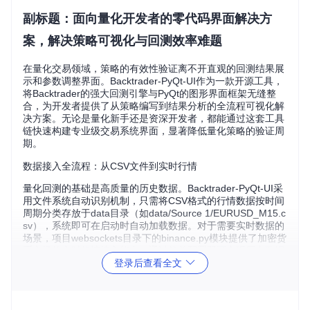
副标题：面向量化开发者的零代码界面解决方
案，解决策略可视化与回测效率难题
在量化交易领域，策略的有效性验证离不开直观的回测结果展
示和参数调整界面。Backtrader-PyQt-UI作为一款开源工具，
将Backtrader的强大回测引擎与PyQt的图形界面框架无缝整
合，为开发者提供了从策略编写到结果分析的全流程可视化解
决方案。无论是量化新手还是资深开发者，都能通过这套工具
链快速构建专业级交易系统界面，显著降低量化策略的验证周
期。
数据接入全流程：从CSV文件到实时行情
量化回测的基础是高质量的历史数据。Backtrader-PyQt-UI采
用文件系统自动识别机制，只需将CSV格式的行情数据按时间
周期分类存放于data目录（如data/Source 1/EURUSD_M15.c
sv），系统即可在启动时自动加载数据。对于需要实时数据的
场景，项目websockets目录下的binance.py模块提供了加密货
币市场的实时行情接入能力，通过简单配置即可实现历史数据
登录后查看全文
与实时行情的无缝切换。
💡
高效数据管理技巧
：建议按"品种_周期.csv"格式命名数据
文件（如BTCUSDT_1h.csv），并在data目录下建立子文件夹