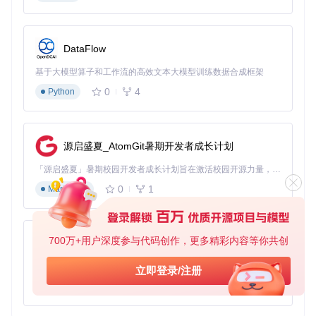
和盈亏情况，配合 equity 曲线和成交量柱状图，能直观展示策
略在不同市场阶段的表现。通过"Strategy summary"面板中的
胜率、盈亏比等关键指标，开发者可以快速评估策略的风险收
益特征。
DataFlow
🔍
结果分析注意事项
：关注最大回撤与连续亏损次数等风险指
基于大模型算子和工作流的高效文本大模型训练数据合成框架
标，这些数据往往比单纯的收益率更能反映策略的稳健性。建
0
4
Python
议在不同市场周期（如震荡市、趋势市）分别测试，避免策略
过度拟合特定行情。
源启盛夏_AtomGit暑期开发者成长计划
图2：交易记录详情界面，展示每笔交易的具体信息和策略绩
效指标，支持按时间和盈亏排序
「源启盛夏」暑期校园开发者成长计划旨在激活校园开源力量，通过积分激励、认证扶持、资源倾斜等形式，引导高校组织和开发者完成「入驻 — 建项目 — 做贡献 — 获认证 — 得资源」的完整闭环。无论你是想带领社团入驻平台的组织者，还是希望用代码贡献证明自己的开发者，都能在这里找到属于你的成长路径。
进阶指南：解决实际交易场景的关键技术
0
1
Markdown
1. 多指标组合策略构建
项目indicators目录提供了EMA、RSI、MACD等常用技术指标
的实现，通过组合这些指标可以构建更复杂的交易逻辑。例
700万+用户深度参与代码创作，更多精彩内容等你共创
如，在策略中同时调用ichimoku.py和stochastic.py模块，实现
py-xiaozhi
基于Ichimoku云图和随机指标的多因子策略，代码示例如下：
基于Python的Xiaozhi AI，适用于想要完整Xiaozhi体验而无需拥有专用硬件的用户。
立即登录/注册
0
1
Python
def
__init__
(
self
):

self
.ichimoku = Ichimoku()

self
.stoch = Stochastic()
