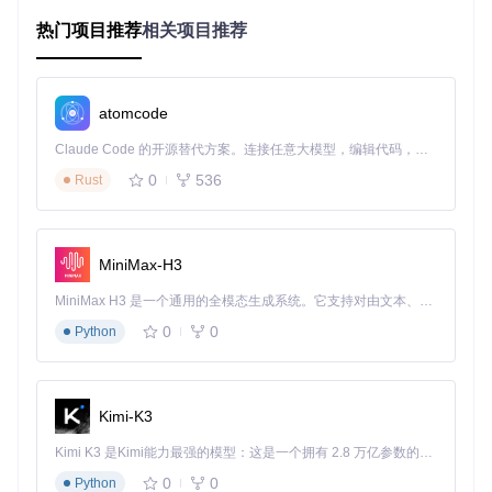
分类存储不同市场数据，这种结构能让系统更快定位所需数
据，同时便于后期维护。
热门项目推荐
相关项目推荐
策略开发与部署：3步实现交易逻辑可视化
策略开发是量化系统的核心。在strategies目录下创建策略文
atomcode
件时，需确保文件名与类名保持一致（如sma_crossover.py对
应SmaCrossover类），这种约定使系统能自动识别并加载策
Claude Code 的开源替代方案。连接任意大模型，编辑代码，运行命令，自动验证 — 全自动执行。用 Rust 构建，极致性能。 ｜ An open-source alternative to Claude Code. Connect any LLM, edit code, run commands, and verify changes — autonomously. Built in Rust for speed. Get Started
略。以下是快速部署策略的标准流程：
0
536
Rust
在strategies目录新建策略文件（如my_strategy.py）
继承MetaStrategy基类实现核心逻辑
通过UI界面的"Strategy"下拉菜单选择并加载策略
MiniMax-H3
系统内置的策略参数调节面板支持实时修改关键参数（如均线
周期、止损比例等），无需重启应用即可立即执行回测，大幅
MiniMax H3 是一个通用的全模态生成系统。它支持对由文本、图像、视频和音频组成的多模态上下文进行统一理解，并能生成分辨率高达 2K、时长可达 15 秒的带原生立体声音频的视频。得益于面向任务泛化的系统设计，H3 在预训练阶段就已具备广泛的多模态上下文理解与生成能力，能够出色地执行复杂的多模态指令。
提升策略迭代效率。
0
0
Python
图1：Backtrader-PyQt-UI主界面展示，包含K线图表、策略参
数面板和绩效指标区域，支持实时参数调整与结果可视化
Kimi-K3
回测结果深度解析：从数字到决策
Kimi K3 是Kimi能力最强的模型：这是一个拥有 2.8 万亿参数的混合专家（MoE）模型，具备原生视觉理解能力，并支持 100 万 token 的上下文窗口。
有效的回测结果分析需要多维度数据支撑。系统提供的交易记
录表格（如图2所示）详细记录每笔交易的开平仓时间、价格
0
0
Python