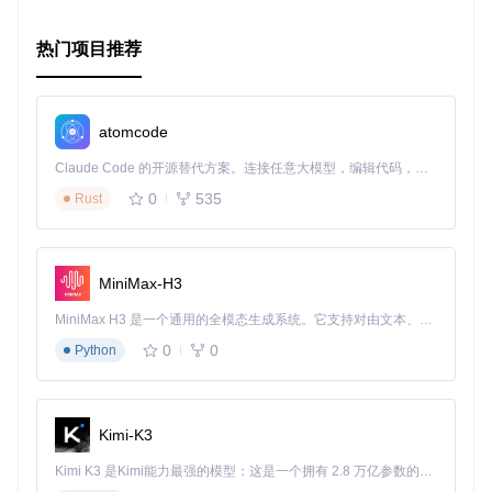
热门项目推荐
atomcode
Claude Code 的开源替代方案。连接任意大模型，编辑代码，运行命令，自动验证 — 全自动执行。用 Rust 构建，极致性能。 ｜ An open-source alternative to Claude Code. Connect any LLM, edit code, run commands, and verify changes — autonomously. Built in Rust for speed. Get Started
0
535
Rust
MiniMax-H3
MiniMax H3 是一个通用的全模态生成系统。它支持对由文本、图像、视频和音频组成的多模态上下文进行统一理解，并能生成分辨率高达 2K、时长可达 15 秒的带原生立体声音频的视频。得益于面向任务泛化的系统设计，H3 在预训练阶段就已具备广泛的多模态上下文理解与生成能力，能够出色地执行复杂的多模态指令。
0
0
Python
Kimi-K3
Kimi K3 是Kimi能力最强的模型：这是一个拥有 2.8 万亿参数的混合专家（MoE）模型，具备原生视觉理解能力，并支持 100 万 token 的上下文窗口。