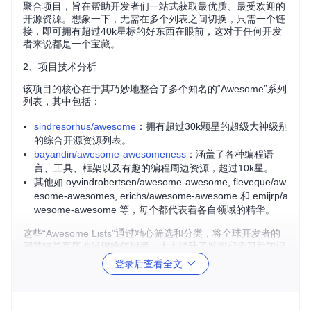
聚合项目，旨在帮助开发者们一站式获取最优质、最受欢迎的
开源资源。想象一下，无需在多个列表之间切换，只需一个链
接，即可拥有超过40k星标的好东西在眼前，这对于任何开发
者来说都是一个宝藏。
2、项目技术分析
该项目的核心在于其巧妙地整合了多个知名的“Awesome”系列
列表，其中包括：
sindresorhus/awesome
：拥有超过30k颗星的超级大神级别
的综合开源资源列表。
bayandin/awesome-awesomeness
：涵盖了各种编程语
言、工具、框架以及有趣的编程周边资源，超过10k星。
其他如 oyvindrobertsen/awesome-awesome, fleveque/aw
esome-awesomes, erichs/awesome-awesome 和 emijrp/a
wesome-awesome 等，每个都代表着各自领域的精华。
这些“Awesome Lists”通过精心筛选和分类，将全球开发者的
智慧结晶有序地呈现给使用者，大大提升了发现和学习新知识
的效率。
登录后查看全文
3、项目及技术应用场景
无论你是新手还是经验丰富的老手，
awesome-awesome-awe