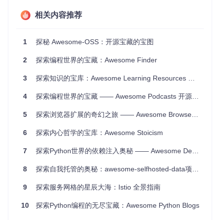
some
都有无限的价值：
相关内容推荐
学习新技能
：从基础的编程语言教程到前沿的AI算法，这个
项目能引导你进入每一个技术领域。
寻求灵感
：如果你在项目设计上遇到瓶颈，这里丰富的案例
1
探秘 Awesome-OSS：开源宝藏的宝图
和工具可以激发你的创造力。
2
探索编程世界的宝藏：Awesome Finder
提高工作效率
：找到最佳实践的库、工具和服务，提升你的
开发速度和代码质量。
3
探索知识的宝库：Awesome Learning Resources 项目推荐
社区互动
：连接到相关的社区和论坛，与其他开发者交流，
共同进步。
4
探索编程世界的宝藏 —— Awesome Podcasts 开源项目推荐
4、项目特点
全面性
：覆盖了从Web开发到移动应用，从数据科学到人工
5
探索浏览器扩展的奇幻之旅 —— Awesome Browser Extensions and Apps
智能等众多领域。
高质量
：所有列出的资源均经过广泛的社区验证，保证了其
6
探索内心哲学的宝库：Awesome Stoicism
质量和实用性。
易于探索
：清晰的结构和分类使得查找目标资源变得简单快
7
探索Python世界的依赖注入奥秘 —— Awesome Dependency Injection in Python
捷。
持续更新
：随着新技术的不断涌现，项目会定期引入新的“A
8
探索自我托管的奥秘：awesome-selfhosted-data项目解析与推荐
wesome”列表，保持与时俱进。
9
探索服务网格的星辰大海：Istio 全景指南
总的来说，
awesome-awesome-awesome
是每一位开发者必
备的导航工具，它将带你领略开源世界的广阔与精彩。现在就
10
探索Python编程的无尽宝藏：Awesome Python Blogs
加入，开启你的无限探索之旅吧！