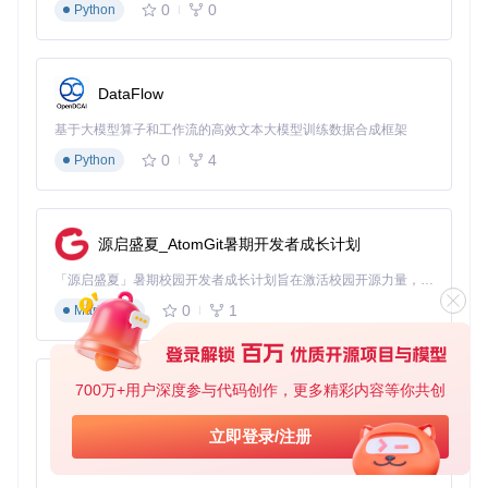
0
0
Python
DataFlow
基于大模型算子和工作流的高效文本大模型训练数据合成框架
0
4
Python
源启盛夏_AtomGit暑期开发者成长计划
「源启盛夏」暑期校园开发者成长计划旨在激活校园开源力量，通过积分激励、认证扶持、资源倾斜等形式，引导高校组织和开发者完成「入驻 — 建项目 — 做贡献 — 获认证 — 得资源」的完整闭环。无论你是想带领社团入驻平台的组织者，还是希望用代码贡献证明自己的开发者，都能在这里找到属于你的成长路径。
0
1
Markdown
700万+用户深度参与代码创作，更多精彩内容等你共创
py-xiaozhi
基于Python的Xiaozhi AI，适用于想要完整Xiaozhi体验而无需拥有专用硬件的用户。
立即登录/注册
0
1
Python