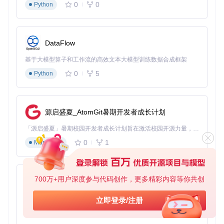
0
0
Python
# 提取网页主要内容并转为Markdown
实施路径：零基础配置与快速上手指南 🛠️
DataFlow
基于大模型算子和工作流的高效文本大模型训练数据合成框架
环境准备
0
5
Python
确保系统已安装Python 3.6+环境，通过以下命令验证：
python --version  
# 应输出3.6.0或更高版本
源启盛夏_AtomGit暑期开发者成长计划
工具安装
「源启盛夏」暑期校园开发者成长计划旨在激活校园开源力量，通过积分激励、认证扶持、资源倾斜等形式，引导高校组织和开发者完成「入驻 — 建项目 — 做贡献 — 获认证 — 得资源」的完整闭环。无论你是想带领社团入驻平台的组织者，还是希望用代码贡献证明自己的开发者，都能在这里找到属于你的成长路径。
推荐使用pip安装完整版，包含所有转换能力：
0
1
Markdown
# 安装完整版（包含所有转换模块）
pip install 
'markitdown[all]'
700万+用户深度参与代码创作，更多精彩内容等你共创
py-xiaozhi
# 如需克隆源码安装
git 
clone
基于Python的Xiaozhi AI，适用于想要完整Xiaozhi体验而无需拥有专用硬件的用户。
cd
 markitdown

立即登录/注册
0
1
Python
基础操作流程