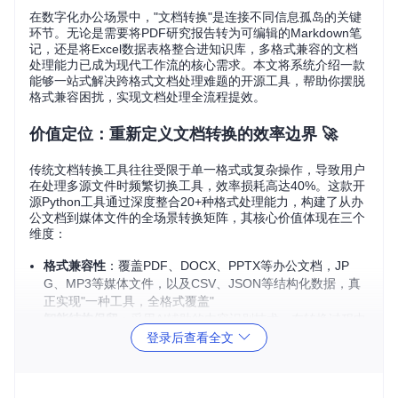
在数字化办公场景中，"文档转换"是连接不同信息孤岛的关键
环节。无论是需要将PDF研究报告转为可编辑的Markdown笔
记，还是将Excel数据表格整合进知识库，多格式兼容的文档
处理能力已成为现代工作流的核心需求。本文将系统介绍一款
能够一站式解决跨格式文档处理难题的开源工具，帮助你摆脱
格式兼容困扰，实现文档处理全流程提效。
价值定位：重新定义文档转换的效率边界 🚀
传统文档转换工具往往受限于单一格式或复杂操作，导致用户
在处理多源文件时频繁切换工具，效率损耗高达40%。这款开
源Python工具通过深度整合20+种格式处理能力，构建了从办
公文档到媒体文件的全场景转换矩阵，其核心价值体现在三个
维度：
格式兼容性
：覆盖PDF、DOCX、PPTX等办公文档，JP
G、MP3等媒体文件，以及CSV、JSON等结构化数据，真
正实现"一种工具，全格式覆盖"
智能结构保留
：采用AI辅助的内容识别技术，在转换过程中
自动保留文档原有的标题层级、表格布局和公式格式
登录后查看全文
轻量化部署
：核心模块体积不足5MB，支持本地离线运行，
兼顾企业数据安全与个人使用便捷性