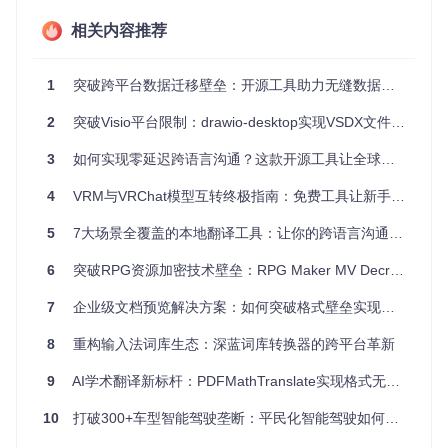
图：MarkItDown支持的多格式转换矩阵，展示了从办公文档
相关内容推荐
到媒体文件的完整处理能力
场景应用：五大高频使用场景及解决方案 💼
1
突破跨平台数据迁移壁垒：开源工具助力无缝数据流转
学术研究：论文文献批量转换方案
2
突破Visio平台限制：drawio-desktop实现VSDX文件跨平台无缝转换的完整方案
研究人员常需要处理大量PDF格式的学术论文。通过工具的批
3
如何实现零延迟跨语言沟通？这款开源工具让全球协作效率提升300%
量转换功能，可将整个文献库转为结构化Markdown，实现笔
记快速索引：
4
VRM与VRChat模型互转终极指南：免费工具让新手快速上手
5
7大场景全覆盖的本地翻译工具：让你的跨语言沟通效率提升300%
# 将整个论文文件夹转换为带目录的Markdown文集
6
突破RPG资源加密技术壁垒：RPG Maker MV Decrypter革新性实战全攻略
💡 技巧：添加
--ocr
参数可对扫描版PDF进行文字识别，
7
企业级文档预览解决方案：如何突破格式壁垒实现零成本协作
配合
--enable-citation
自动提取参考文献信息
8
重构输入法词库生态：深蓝词库转换器的跨平台革新
内容创作：EPUB电子书转笔记系统
9
AI学术翻译新标杆：PDFMathTranslate实现格式无损转换的全场景指南
将电子书内容转为Markdown笔记，保留章节结构并生成目
录：
10
打破300+车型智能驾驶垄断：平民化智能驾驶如何重塑汽车科技