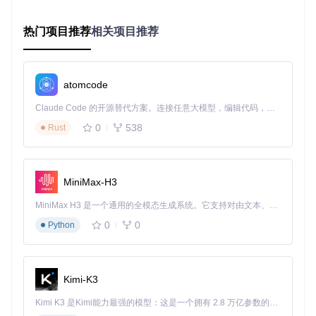
# EPUB转Markdown并保留章节结构
热门项目推荐
相关项目推荐
转换后的Markdown文件可直接导入Obsidian、Logseq等笔记
软件，实现电子书内容的碎片化管理。
数据处理：Excel表格智能转换
atomcode
财务报表、实验数据等Excel文件可一键转为Markdown表格，
Claude Code 的开源替代方案。连接任意大模型，编辑代码，运行命令，自动验证 — 全自动执行。用 Rust 构建，极致性能。 ｜ An open-source alternative to Claude Code. Connect any LLM, edit code, run commands, and verify changes — autonomously. Built in Rust for speed. Get Started
并支持数据筛选和格式定制：
0
538
Rust
# 转换Excel特定工作表并保留公式计算结果
markitdown ./sales_data.xlsx -o ./quarter_report.md --she
会议记录：音频转录与内容整理
MiniMax-H3
将会议录音转为文字纪要，自动提取关键信息和行动项：
MiniMax H3 是一个通用的全模态生成系统。它支持对由文本、图像、视频和音频组成的多模态上下文进行统一理解，并能生成分辨率高达 2K、时长可达 15 秒的带原生立体声音频的视频。得益于面向任务泛化的系统设计，H3 在预训练阶段就已具备广泛的多模态上下文理解与生成能力，能够出色地执行复杂的多模态指令。
0
0
Python
# 音频转录并生成结构化会议纪要
网页内容：HTML页面精准提取
Kimi-K3
从网页中提取核心内容，去除广告和无关信息：
Kimi K3 是Kimi能力最强的模型：这是一个拥有 2.8 万亿参数的混合专家（MoE）模型，具备原生视觉理解能力，并支持 100 万 token 的上下文窗口。