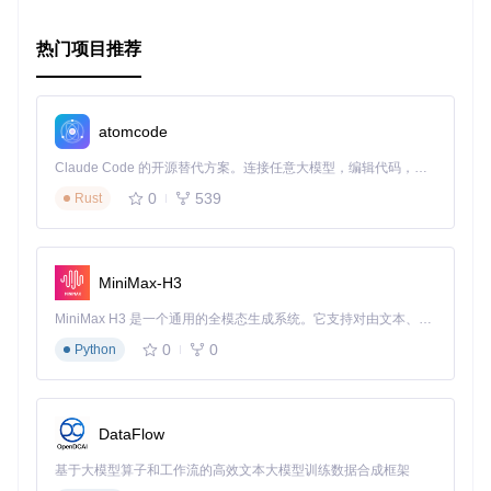
热门项目推荐
atomcode
Claude Code 的开源替代方案。连接任意大模型，编辑代码，运行命令，自动验证 — 全自动执行。用 Rust 构建，极致性能。 ｜ An open-source alternative to Claude Code. Connect any LLM, edit code, run commands, and verify changes — autonomously. Built in Rust for speed. Get Started
0
539
Rust
MiniMax-H3
MiniMax H3 是一个通用的全模态生成系统。它支持对由文本、图像、视频和音频组成的多模态上下文进行统一理解，并能生成分辨率高达 2K、时长可达 15 秒的带原生立体声音频的视频。得益于面向任务泛化的系统设计，H3 在预训练阶段就已具备广泛的多模态上下文理解与生成能力，能够出色地执行复杂的多模态指令。
0
0
Python
DataFlow
基于大模型算子和工作流的高效文本大模型训练数据合成框架