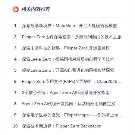
清晰易读
：MM0 的设计注重清晰度，使得证明和规格都容
相关内容推荐
易理解，类似于 Lean 的视觉表示。
高性能
：MM0 可以达到类似 Metamath 的快速检查速
度，甚至可以在数秒内验证整个大型库。
1
探索数学新境界：MetaMath - 开启大规模语言模型的数学之旅
MM1 支持
：MM1 为用户提供友好的交互环境，允许使用
战术和元编程，提高了编写和调试效率。
2
Flipper Zero固件探索指南：从限制到自由的技术之旅
多样性
：多语言实现（Rust, Haskell, C）提供了不同的验
证选项和工具集。
3
探索未来科技的钥匙：Flipper Zero 开源宝藏库
总之，Metamath Zero 是一个值得探索的项目，无论你是研究
4
探索Leela Zero：揭秘围棋AI背后的自我学习技术
形式逻辑的学者，还是对证明编译器感兴趣的开发者，或者是
寻找安全验证解决方案的工程师，这里都有你想要的东西。立
5
揭秘Leela Zero：开源AI自我进化的围棋智慧探索
即体验
mm0-rs
和
vscode-mm0
的集成开发环境，开启你的证
明之旅吧！
6
Flipper Zero应用文件(FAPs)全面解析：12apr2025版本发布
7
3个核心价值：Agent Zero AI框架系统开发指南
8
Agent Zero AI代理开发指南：从基础应用到自定义工具构建
9
探索电子世界的微光：Flipperscope——你的掌上示波器
10
探索技术新边界：Flipper Zero Backpacks