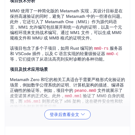
项目技术分析
MM0 使用了一种简化版的 Metamath 实现，其设计目标是在
保持高速验证的同时，避免了 Metamath 中的一些潜在问题。
此外，它还引入了 Metamath One（MM1）作为源代码语
言，MM1 允许编写包括展开和统一在内的证明，以及一个元
编程环境来支持战术编写。通过 MM1 文件，可以生成 MM0
规格文件和 MMU 或 MMB 格式的证明文件。
该项目包含了多个子项目，如用 Rust 编写的
mm0-rs
服务器
和 VSCode 插件，以及 C 语言实现的轻量级验证器
mm0-c
等，它们提供了从语法高亮到实时诊断的各种功能。
项目及技术应用场景
Metamath Zero 和它的相关工具适合于需要严格形式化验证的
场景，例如数学公理系统的证明、计算机架构的描述、编译器
正确性的验证等。例如，项目中的
peano.mm0
文件就展示了
皮亚诺算术的正式化。此外，
mm0.mm1
验证了 MM0 自身的规
范，而
x86.mm1
则形式化了 x86 架构，这在硬件安全性和软
件验证中都有着重要应用。
登录后查看全文
项目特点
信任基础
：通过构建一个从硬件级别到 MM0 验证器的完
整链路，MM0 提供了一个坚实的证明基础。