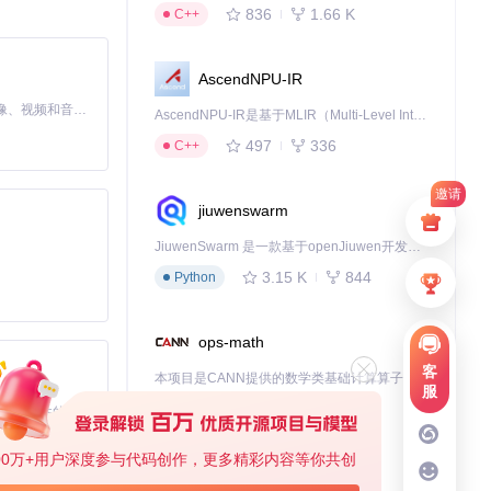
836
1.66 K
C++
AscendNPU-IR
MiniMax H3 是一个通用的全模态生成系统。它支持对由文本、图像、视频和音频组成的多模态上下文进行统一理解，并能生成分辨率高达 2K、时长可达 15 秒的带原生立体声音频的视频。得益于面向任务泛化的系统设计，H3 在预训练阶段就已具备广泛的多模态上下文理解与生成能力，能够出色地执行复杂的多模态指令。
AscendNPU-IR是基于MLIR（Multi-Level Intermediate Representation）构建的，面向昇腾亲和算子编译时使用的中间表示，提供昇腾完备表达能力，通过编译优化提升昇腾AI处理器计算效率，支持通过生态框架使能昇腾AI处理器与深度调优
497
336
C++
邀请
jiuwenswarm
JiuwenSwarm 是一款基于openJiuwen开发的智能AI Agent，它能够将大语言模型的强大能力，通过你日常使用的各类通讯应用，直接延伸至你的指尖。
3.15 K
844
Python
ops-math
客
本项目是CANN提供的数学类基础计算算子库，实现网络在NPU上加速计算。
服
1.24 K
1.36 K
C++
基于Python的Xiaozhi AI，适用于想要完整Xiaozhi体验而无需拥有专用硬件的用户。
00万+用户深度参与代码创作，更多精彩内容等你共创
deveco-code