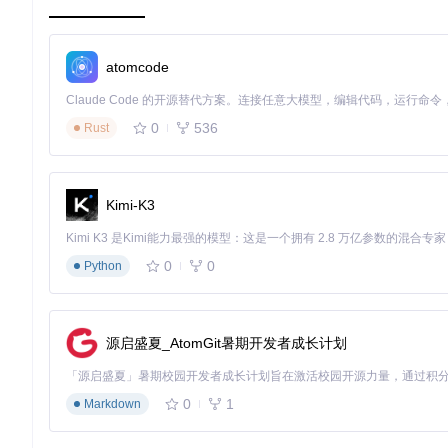
git 
clone
2.2 语言包安装与配置步骤
atomcode
🔧操作：中文语言包安装流程
0
536
Rust
从项目的translations/目录下载最新的zh-CN.json文件
将文件放置在程序根目录下的Languages文件夹
启动FanControl，点击左侧导航栏的"Settings"（设置）
在设置界面中找到"Language"（语言）下拉菜单
Kimi-K3
选择"Chinese (Simplified)"选项并点击"Apply"保存
重启软件使更改生效
0
0
✅成功：完成上述步骤后，软件界面将完全切换为中文显示，包
Python
图2：FanControl中文界面 - 显示已切换为中文的控制界面与曲
源启盛夏_AtomGit暑期开发者成长计划
三、编码问题解决：如何处理本地化过程中的常见
3.1 中文显示异常的根源分析
0
1
Markdown
软件本地化过程中，中文显示为方框或乱码通常由以下原因导致