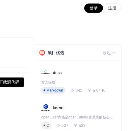
登录
注册
项目优选
收起
docs
下载源代码
暂无描述
843
5.64 K
Markdown
kernel
openEuler内核是openEuler操作系统的核心，既是系统性能与稳定性的基石，也是连接处理器、设备与服务的桥梁。
507
539
C