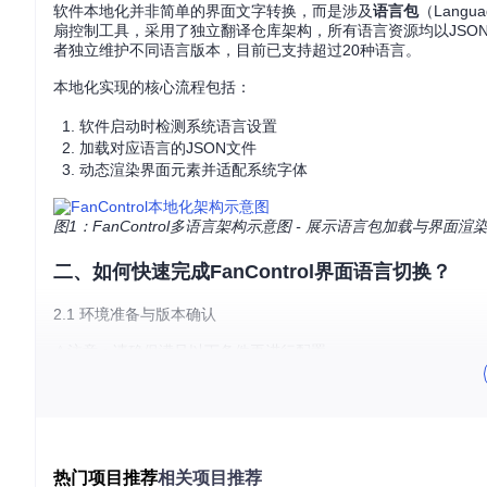
软件本地化并非简单的界面文字转换，而是涉及
语言包
（Lang
扇控制工具，采用了独立翻译仓库架构，所有语言资源均以JSO
者独立维护不同语言版本，目前已支持超过20种语言。
本地化实现的核心流程包括：
软件启动时检测系统语言设置
加载对应语言的JSON文件
动态渲染界面元素并适配系统字体
图1：FanControl多语言架构示意图 - 展示语言包加载与界面渲
二、如何快速完成FanControl界面语言切换？
2.1 环境准备与版本确认
⚠️注意：请确保满足以下条件再进行配置
软件版本：FanControl V238或更高
操作系统：Windows 10/11
系统编码：支持UTF-8字符集
若需要获取最新版本，可通过以下命令克隆仓库：
热门项目推荐
相关项目推荐