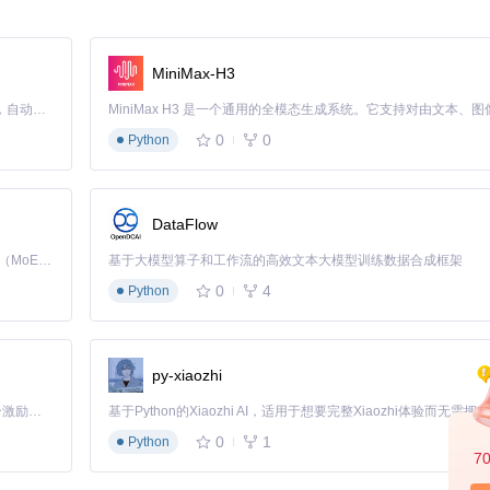
MiniMax-H3
Claude Code 的开源替代方案。连接任意大模型，编辑代码，运行命令，自动验证 — 全自动执行。用 Rust 构建，极致性能。 ｜ An open-source alternative to Claude Code. Connect any LLM, edit code, run commands, and verify changes — autonomously. Built in Rust for speed. Get Started
0
0
Python
DataFlow
Kimi K3 是Kimi能力最强的模型：这是一个拥有 2.8 万亿参数的混合专家（MoE）模型，具备原生视觉理解能力，并支持 100 万 token 的上下文窗口。
基于大模型算子和工作流的高效文本大模型训练数据合成框架
0
4
括菜单、按钮、提示信息等所有界面元素。
Python
线调节模块
py-xiaozhi
显示异常？
「源启盛夏」暑期校园开发者成长计划旨在激活校园开源力量，通过积分激励、认证扶持、资源倾斜等形式，引导高校组织和开发者完成「入驻 — 建项目 — 做贡献 — 获认证 — 得资源」的完整闭环。无论你是想带领社团入驻平台的组织者，还是希望用代码贡献证明自己的开发者，都能在这里找到属于你的成长路径。
0
1
Python
7
：