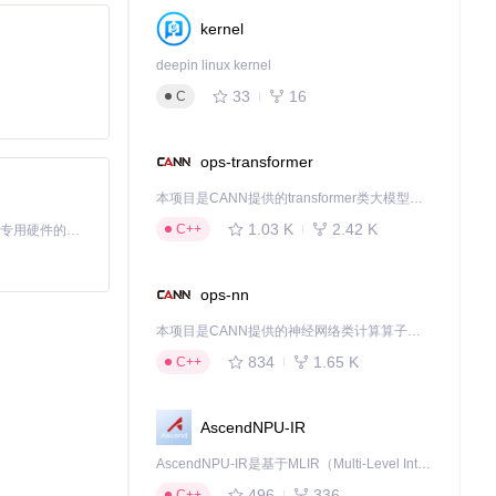
kernel
deepin linux kernel
别适合需要大量
33
16
C
ops-transformer
本项目是CANN提供的transformer类大模型算子库，实现网络在NPU上加速计算。
1.03 K
2.42 K
C++
基于Python的Xiaozhi AI，适用于想要完整Xiaozhi体验而无需拥有专用硬件的用户。
ops-nn
本项目是CANN提供的神经网络类计算算子库，实现网络在NPU上加速计算。
834
1.65 K
C++
AscendNPU-IR
AscendNPU-IR是基于MLIR（Multi-Level Intermediate Representation）构建的，面向昇腾亲和算子编译时使用的中间表示，提供昇腾完备表达能力，通过编译优化提升昇腾AI处理器计算效率，支持通过生态框架使能昇腾AI处理器与深度调优
496
336
C++