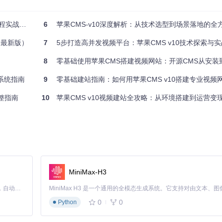
实战指南
6
苹果CMS-v10深度解析：从技术选型到场景落地的全
源库-分类-标签"三级管理体系，可实现视频内容的精细化运营。支持自动截
5最新版）
7
5步打造高并发视频平台：苹果CMS v10技术探索与
8
零基础使用苹果CMS搭建视频网站：开源CMS从安装
产品介绍、新闻动态和行业资讯。配合模板系统的PC/移动端自适应设
系统指南
9
零基础建站指南：如何用苹果CMS v10搭建专业视频
整指南
10
苹果CMS v10视频建站全攻略：从环境搭建到运营变
MiniMax-H3
Claude Code 的开源替代方案。连接任意大模型，编辑代码，运行命令，自动验证 — 全自动执行。用 Rust 构建，极致性能。 ｜ An open-source alternative to Claude Code. Connect any LLM, edit code, run commands, and verify changes — autonomously. Built in Rust for speed. Get Started
0
0
Python
完全解耦。开发者只需掌握基础HTML知识，通过调用预设标签（如
{:mac