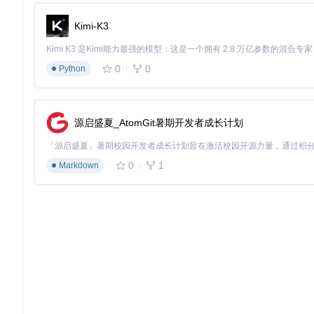
即可实现数据展示，就像用乐高积木组合出不同造型的网站界面
Kimi-K3
数据采集：智能内容聚合方案
针对内容获取难题，系统提供可视化采集规则配置，支持正则表达
0
0
内容支撑的资讯类网站。
Python
行业适配指南：三类用户的定制方案
源启盛夏_AtomGit暑期开发者成长计划
个人站长
0
1
Markdown
推荐使用默认模板+插件扩展模式，重点配置SEO参数和缓存策略
企业用户
建议基于默认模板进行品牌化定制，启用会员系统和权限管理模
开发者
可基于系统的钩子机制开发自定义插件，通过composer管理依
进阶优化指南：从可用到优秀