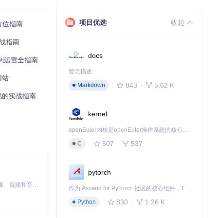
项目优选
收起
方位指南
图、分集管理和播
实战指南
docs
到运营全指南
计，确保内容在
暂无描述
网站
843
5.62 K
Markdown
现的实战指南
kernel
openEuler内核是openEuler操作系统的核心，既是系统性能与稳定性的基石，也是连接处理器、设备与服务的桥梁。
507
537
C
pytorch
MiniMax H3 是一个通用的全模态生成系统。它支持对由文本、图像、视频和音频组成的多模态上下文进行统一理解，并能生成分辨率高达 2K、时长可达 15 秒的带原生立体声音频的视频。得益于面向任务泛化的系统设计，H3 在预训练阶段就已具备广泛的多模态上下文理解与生成能力，能够出色地执行复杂的多模态指令。
作为 Ascend for PyTorch 社区的核心组件，TorchNPU 是昇腾专为 PyTorch 打造的深度学习适配插件，使 PyTorch 框架能够直接调用昇腾 NPU，为开发者提供昇腾 AI 处理器的超强算力。
830
1.26 K
Python
:vod:list}
）