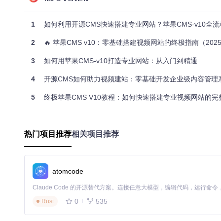
视频分享平台搭建
1
如何利用开源CMS快速搭建专业网站？苹果CMS-v10全流程
系统内置多格式播放器支持（FLV、MP4、HLS），通过"资
放权限控制，满足从个人播客到专业影视站的不同需求。
2
🔥 苹果CMS v10：零基础搭建视频网站的终极指南（202
企业内容门户构建
3
如何用苹果CMS-v10打造专业网站：从入门到精通
利用文章管理模块的富文本编辑器和自定义字段功能，可快速发布
各类设备上呈现最佳效果。
4
开源CMS如何助力视频建站：零基础开发企业级内容管理
数据对比：传统建站vs苹果CMS效率对比
5
终极苹果CMS V10教程：如何快速搭建专业视频网站的完
操作场景
传统建站
苹果CMS
效率提升
环境配置
2小时+
10分钟
83%
内容发布
需代码开发
可视化编辑
90%
热门项目推荐
相关项目推荐
模板修改
专业开发
模板标签调用
75%
功能扩展
定制开发
插件安装
80%
atomcode
技术解析：苹果CMS架构设计原理
0
535
Rust
模板系统：像搭积木一样构建界面
模板系统采用HTML+标签的分离设计，将动态数据与静态页面