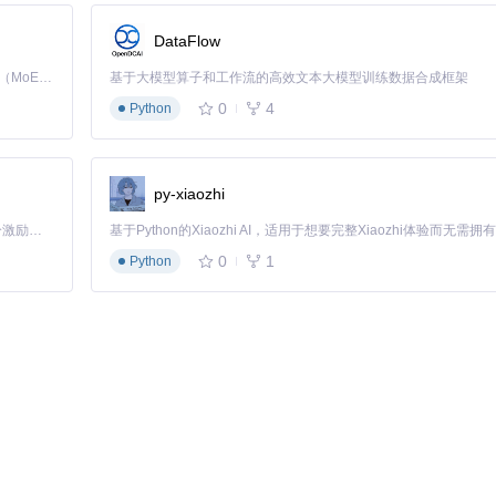
。
DataFlow
Kimi K3 是Kimi能力最强的模型：这是一个拥有 2.8 万亿参数的混合专家（MoE）模型，具备原生视觉理解能力，并支持 100 万 token 的上下文窗口。
基于大模型算子和工作流的高效文本大模型训练数据合成框架
式提取和定时任务执行。解决了传统建站中"内容填充耗时"的痛点，特
0
4
Python
py-xiaozhi
「源启盛夏」暑期校园开发者成长计划旨在激活校园开源力量，通过积分激励、认证扶持、资源倾斜等形式，引导高校组织和开发者完成「入驻 — 建项目 — 做贡献 — 获认证 — 得资源」的完整闭环。无论你是想带领社团入驻平台的组织者，还是希望用代码贡献证明自己的开发者，都能在这里找到属于你的成长路径。
0
1
Python
。通过"采集+手动发布"结合的方式，可在1天内完成影视资讯站的搭建。
块。利用系统的数据备份功能，确保商业数据安全。
赖包。系统提供完善的API文档，支持与第三方系统无缝对接。