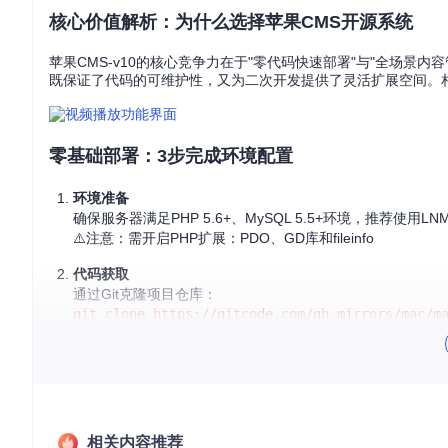
核心价值解析：为什么选择苹果CMS开源系统
苹果CMS-v10的核心竞争力在于"零代码快速部署"与"全场景
既保证了代码的可维护性，又为二次开发提供了灵活扩展空间。
零基础部署：3步完成环境配置
环境准备
确保服务器满足PHP 5.6+、MySQL 5.5+环境，推荐使用L
⚠️注意：需开启PHP扩展：PDO、GD库和fileinfo
代码获取
通过Git克隆项目仓库：
git clone https://gitcode.com/gh_mirrors/mac/m
安装向导
访问域名/install.php，按提示完成数据库配置和管理员账户
📌核心要点：数据库前缀建议自定义，增强安全性
业务场景解决方案：从内容管理到用户运营
相关内容推荐