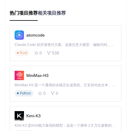
在移动场景下，Sunshine配合Moonlight客户端，让手机和平
板也能变身高性能游戏设备。以Android设备为例，连接同一
局域网内的Sunshine服务器后，在客户端的高级设置中启
热门项目推荐
相关项目推荐
用"动态比特率调节"功能，系统会根据网络状况自动调整传输
参数。当你从客厅移动到阳台，网络信号强度变化时，画面质
量会平滑过渡，避免卡顿或断开连接。
atomcode
对于iOS用户，虽然官方客户端暂未提供，但可以通过第三方
应用实现连接。在配置时，建议将码率限制在8Mbps以内，以
Claude Code 的开源替代方案。连接任意大模型，编辑代码，运行命令，自动验证 — 全自动执行。用 Rust 构建，极致性能。 ｜ An open-source alternative to Claude Code. Connect any LLM, edit code, run commands, and verify changes — autonomously. Built in Rust for speed. Get Started
平衡画质和流畅度。此外，使用支持触控映射的游戏手柄，能
0
538
Rust
进一步提升移动设备上的操作体验。
进阶配置：释放硬件潜力的优化指南
MiniMax-H3
NVIDIA显卡用户的极致优化
MiniMax H3 是一个通用的全模态生成系统。它支持对由文本、图像、视频和音频组成的多模态上下文进行统一理解，并能生成分辨率高达 2K、时长可达 15 秒的带原生立体声音频的视频。得益于面向任务泛化的系统设计，H3 在预训练阶段就已具备广泛的多模态上下文理解与生成能力，能够出色地执行复杂的多模态指令。
如果你使用的是NVIDIA显卡，有几个关键设置能显著提升串流
体验。首先，在NVIDIA控制面板中开启"低延迟模式"，这一设
0
0
Python
置能减少画面渲染的等待时间。其次，在Sunshine的Web控制
台中，将编码器设置为"nvenc"，并启用"Fast Sync"技术，在
高帧率游戏中能有效减少输入延迟。对于RTX 40系显卡用
户，还可以尝试启用"AV1编码"，在相同带宽下获得更高的画
Kimi-K3
质。
Kimi K3 是Kimi能力最强的模型：这是一个拥有 2.8 万亿参数的混合专家（MoE）模型，具备原生视觉理解能力，并支持 100 万 token 的上下文窗口。
AMD显卡用户的专属调校