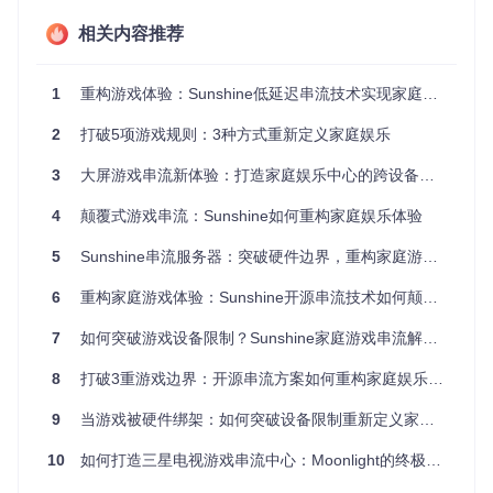
支持，特别是对Linux/Wayland系统的优化，解决了以往Linux
平台游戏串流的画面撕裂问题。
相关内容推荐
Sunshine欢迎界面：轻松配置你的游戏串流服务
1
重构游戏体验：Sunshine低延迟串流技术实现家庭娱乐自由
场景化解决方案：多设备无缝切换的实现
2
打破5项游戏规则：3种方式重新定义家庭娱乐
客厅大屏方案：从沙发到游戏世界的零门槛
3
大屏游戏串流新体验：打造家庭娱乐中心的跨设备方案
对于追求沉浸式体验的玩家，将PC游戏投射到客厅大屏是最
受欢迎的场景。在Windows系统中，只需运行Sunshine的服务
4
颠覆式游戏串流：Sunshine如何重构家庭娱乐体验
安装脚本，即可将其设置为系统级后台服务，开机自动运行，
无需每次手动启动。安装完成后，通过浏览器访问Web控制
5
Sunshine串流服务器：突破硬件边界，重构家庭游戏娱乐体验
台，简单几步即可完成分辨率、帧率等参数的配置。值得注意
的是，在配置过程中，建议启用"硬件加速编码"选项，充分利
6
重构家庭游戏体验：Sunshine开源串流技术如何颠覆设备边界
用显卡性能，确保4K/60fps的流畅体验。
7
如何突破游戏设备限制？Sunshine家庭游戏串流解决方案指南
Linux用户同样能享受到便捷的配置过程。对于Ubuntu用户，
通过Flatpak安装Sunshine后，系统会自动配置Wayland comp
8
打破3重游戏边界：开源串流方案如何重构家庭娱乐体验
ositor支持，利用wlroots协议实现零拷贝捕获技术，有效解决
画面撕裂问题。配置完成后，无论是连接电视还是投影仪，都
9
当游戏被硬件绑架：如何突破设备限制重新定义家庭娱乐体验
能获得稳定的串流体验。
10
如何打造三星电视游戏串流中心：Moonlight的终极大屏娱乐方案
移动设备方案：随时随地的游戏自由