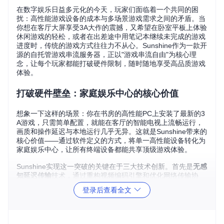
在数字娱乐日益多元化的今天，玩家们面临着一个共同的困
扰：高性能游戏设备的成本与多场景游戏需求之间的矛盾。当
你想在客厅大屏享受3A大作的震撼，又希望在卧室平板上体验
休闲游戏的轻松，或者在出差途中用笔记本继续未完成的游戏
进度时，传统的游戏方式往往力不从心。Sunshine作为一款开
源的自托管游戏串流服务器，正以"游戏串流自由"为核心理
念，让每个玩家都能打破硬件限制，随时随地享受高品质游戏
体验。
打破硬件壁垒：家庭娱乐中心的核心价值
想象一下这样的场景：你在书房的高性能PC上安装了最新的3
A游戏，只需简单配置，就能在客厅的智能电视上流畅运行，
画质和操作延迟与本地运行几乎无异。这就是Sunshine带来的
核心价值——通过软件定义的方式，将单一高性能设备转化为
家庭娱乐中心，让所有终端设备都能共享顶级游戏体验。
Sunshine实现这一突破的关键在于三大技术创新。首先是
无感
知延迟传输
技术，通过重构视频编码引擎和优化网络传输协
议，将操作指令到画面显示的延迟控制在人眼无法察觉的范围
登录后查看全文
内，确保射击游戏的精准瞄准和动作游戏的流畅操作。其次是
广色域无损传输
，支持HDR10+色彩空间，让游戏画面在不同
设备上都能呈现出丰富的色彩层次和细节。最后是
跨平台兼容
性
，无论是Windows、Linux还是macOS系统，都能得到原生