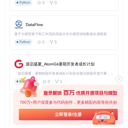
0
0
Python
AMD显卡用户同样能获得出色的串流效果。在Windows系统
中，通过Radeon软件启用"增强同步"功能，能有效减少画面撕
裂。在Sunshine配置中，将编码器设置为"amfenc"，并根据显
卡型号调整编码参数。例如，RX 7000系列显卡用户可以将"编
DataFlow
码质量"设置为"高质量"，在1080p分辨率下能达到60fps的流
畅度，同时保持较低的CPU占用率。
基于大模型算子和工作流的高效文本大模型训练数据合成框架
网络环境的优化建议
0
5
Python
网络质量是影响串流体验的关键因素之一。对于有线网络用
户，建议使用千兆以太网连接，确保稳定的带宽和低延迟。无
线网络用户则应选择5GHz频段，并将路由器放置在设备之间
源启盛夏_AtomGit暑期开发者成长计划
无遮挡的位置。如果家中网络环境复杂，可以在Sunshine设置
中启用"QoS优先级"，为游戏串流数据分配更高的网络优先
「源启盛夏」暑期校园开发者成长计划旨在激活校园开源力量，通过积分激励、认证扶持、资源倾斜等形式，引导高校组织和开发者完成「入驻 — 建项目 — 做贡献 — 获认证 — 得资源」的完整闭环。无论你是想带领社团入驻平台的组织者，还是希望用代码贡献证明自己的开发者，都能在这里找到属于你的成长路径。
级，减少其他设备占用带宽对游戏体验的影响。
0
1
Markdown
跨设备协同场景：游戏体验的无边界延伸
Sunshine的价值不仅在于单一设备的串流，更在于多设备之间
700万+用户深度参与代码创作，更多精彩内容等你共创
py-xiaozhi
的协同工作，创造出传统游戏方式无法实现的场景。
基于Python的Xiaozhi AI，适用于想要完整Xiaozhi体验而无需拥有专用硬件的用户。
立即登录/注册
多屏协作场景
：想象一下，你在书房的PC上玩策略游戏，同
时在客厅的电视上显示战场地图，在平板上查看资源管理界
0
1
Python
面。通过Sunshine的多会话支持，你可以将游戏的不同界面投