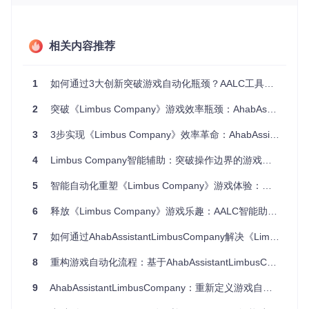
作上，其中日常任务占比42%，资源收集占比35%，战斗操作
仅占23%。AALC用户可将重复操作时间压缩至原耗时的15%
以下，显著提升有效游戏时间占比。
相关内容推荐
核心技术：智能决策引擎与视觉识别体系
1
如何通过3大创新突破游戏自动化瓶颈？AALC工具深度解析
AALC的技术架构建立在"感知-决策-执行"三层模型之上，通过
模块化设计实现高稳定性与可扩展性。核心技术体系包含动态
2
突破《Limbus Company》游戏效率瓶颈：AhabAssistant智能辅助工具全面解析
决策引擎、多模态图像识别和自适应执行系统三大模块，共同
构成工具的智能核心。
3
3步实现《Limbus Company》效率革命：AhabAssistant智能优化指南
动态决策引擎：实现资源最优分配
4
Limbus Company智能辅助：突破操作边界的游戏体验革新
动态决策引擎是AALC的核心智能模块，基于改进的贪婪算法
5
智能自动化重塑《Limbus Company》游戏体验：从时间管理到效率优化的全面解决方案
实现资源获取最大化。该引擎通过实时分析游戏状态（如狂气
值、脑啡肽数量、队伍配置），动态生成最优执行序列。以狂
气换体系统为例，引擎会根据当前资源状况和玩家设置的策略
6
释放《Limbus Company》游戏乐趣：AALC智能助手全方位自动化解决方案
参数，自动计算兑换次数和时机，平衡短期收益与长期发展。
7
如何通过AhabAssistantLimbusCompany解决《Limbus Company》日常任务耗时问题？
8
重构游戏自动化流程：基于AhabAssistantLimbusCompany的效率革命方法论
💡
技术原理
：决策引擎采用
有限状态机
设计，将游戏流程抽象
为12种核心状态和37种过渡条件。系统通过持续评估状态转移
9
AhabAssistantLimbusCompany：重新定义游戏自动化的智能识别方法
的收益值（如"兑换一次狂气的资源增量/时间成本比"），使用
贪心策略选择当前最优行动。