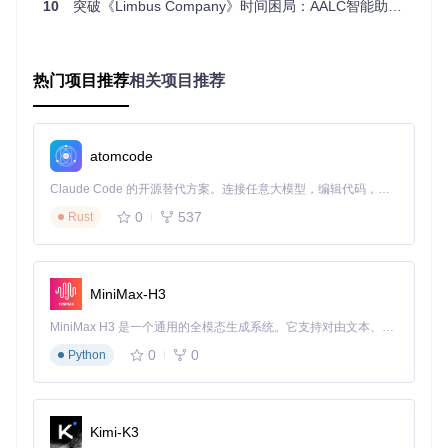
10
突破《Limbus Company》时间困局：AALC智能助手重构游戏体验
多模态图像识别：精准定位游戏界面元素
AALC采用基于ONNX Runtime的轻量级图像识别模型，实现
热门项目推荐
相关项目推荐
游戏界面元素的实时检测与分类。系统在初始化阶段通过模板
匹配建立界面特征库，运行时通过滑动窗口检测技术定位关键
UI组件（如按钮、进度条、资源图标），识别准确率达98.
7%，平均响应时间<100ms。
atomcode
Claude Code 的开源替代方案。连接任意大模型，编辑代码，运行命令，自动验证 — 全自动执行。用 Rust 构建，极致性能。 ｜ An open-source alternative to Claude Code. Connect any LLM, edit code, run commands, and verify changes — autonomously. Built in Rust for speed. Get Started
💡
实操提示
：首次使用时需确保游戏分辨率设置为1920×108
0
537
Rust
0，且语言选择与助手配置一致。界面缩放或非标准字体可能
导致识别效率下降30%以上。
价值转化：从时间节省到体验升级
MiniMax-H3
AALC带来的价值不仅体现在操作效率的提升，更在于游戏体
MiniMax H3 是一个通用的全模态生成系统。它支持对由文本、图像、视频和音频组成的多模态上下文进行统一理解，并能生成分辨率高达 2K、时长可达 15 秒的带原生立体声音频的视频。得益于面向任务泛化的系统设计，H3 在预训练阶段就已具备广泛的多模态上下文理解与生成能力，能够出色地执行复杂的多模态指令。
验的本质性转变。通过将玩家从机械劳动中解放，工具创造了
0
0
Python
三种核心价值：时间优化、策略增强和体验重构，形成完整的
价值转化链条。
时间优化方面，AALC将日常任务处理时间从平均25分钟压缩
至3分钟以内，效率提升88%。策略增强则通过智能决策系统
Kimi-K3
实现资源最优配置，测试数据显示使用工具的玩家资源获取效