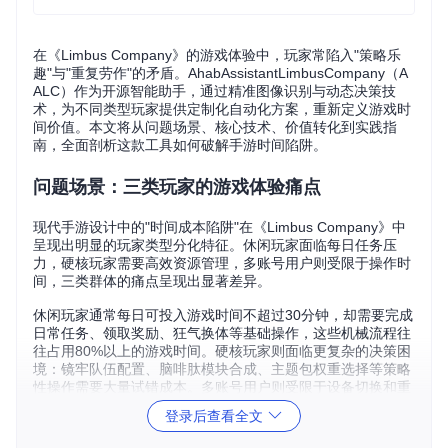
在《Limbus Company》的游戏体验中，玩家常陷入"策略乐
趣"与"重复劳作"的矛盾。AhabAssistantLimbusCompany（A
ALC）作为开源智能助手，通过精准图像识别与动态决策技
术，为不同类型玩家提供定制化自动化方案，重新定义游戏时
间价值。本文将从问题场景、核心技术、价值转化到实践指
南，全面剖析这款工具如何破解手游时间陷阱。
问题场景：三类玩家的游戏体验痛点
现代手游设计中的"时间成本陷阱"在《Limbus Company》中
呈现出明显的玩家类型分化特征。休闲玩家面临每日任务压
力，硬核玩家需要高效资源管理，多账号用户则受限于操作时
间，三类群体的痛点呈现出显著差异。
休闲玩家通常每日可投入游戏时间不超过30分钟，却需要完成
日常任务、领取奖励、狂气换体等基础操作，这些机械流程往
往占用80%以上的游戏时间。硬核玩家则面临更复杂的决策困
境：镜牢队伍配置、脑啡肽模块合成、主题包权重选择等策略
性操作需要大量试错成本。多账号用户则受限于设备切换和重
复操作，难以高效管理所有账号资源。
登录后查看全文
📊
玩家时间分配调研
：普通玩家日均花费47分钟在重复性操