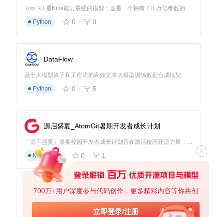
率平均提升42%，特别是在镜牢挑战中表现尤为明显。体验重
Kimi K3 是Kimi能力最强的模型：这是一个拥有 2.8 万亿参数的混合专家（MoE）模型，具备原生视觉理解能力，并支持 100 万 token 的上下文窗口。
构则让玩家重新掌控游戏节奏，调查显示76%的用户表示使用
0
0
Python
后"更能享受游戏核心乐趣"。
对于多账号用户，AALC的批量处理功能可将多账号管理效率
DataFlow
提升300%。系统支持账号配置文件导出导入，实现不同账号
间策略快速迁移，配合定时执行功能，真正实现"一键管理多
基于大模型算子和工作流的高效文本大模型训练数据合成框架
账号"。
0
5
Python
实践指南：从入门到精通的全流程方案
基础配置与快速启动
源启盛夏_AtomGit暑期开发者成长计划
初次使用AALC需完成三项核心配置：游戏窗口设置（分辨率1
「源启盛夏」暑期校园开发者成长计划旨在激活校园开源力量，通过积分激励、认证扶持、资源倾斜等形式，引导高校组织和开发者完成「入驻 — 建项目 — 做贡献 — 获认证 — 得资源」的完整闭环。无论你是想带领社团入驻平台的组织者，还是希望用代码贡献证明自己的开发者，都能在这里找到属于你的成长路径。
920×1080，窗口化运行）、语言匹配（游戏内语言与助手设
0
1
置一致）和权限配置（确保工具具有屏幕捕获权限）。基础用
Markdown
户推荐使用"一键长草"模式，该模式包含日常任务、奖励领取
和狂气换体等核心功能，适合每日快速清理。
💡
新手必知
：启动前务必关闭游戏内画质增强和动态模糊效
700万+用户深度参与代码创作，更多精彩内容等你共创
py-xiaozhi
果，这些设置会导致图像识别准确率下降。建议将游戏窗口置
于屏幕左上角（0,0）位置，可减少90%的定位错误。
基于Python的Xiaozhi AI，适用于想要完整Xiaozhi体验而无需拥有专用硬件的用户。
立即登录/注册