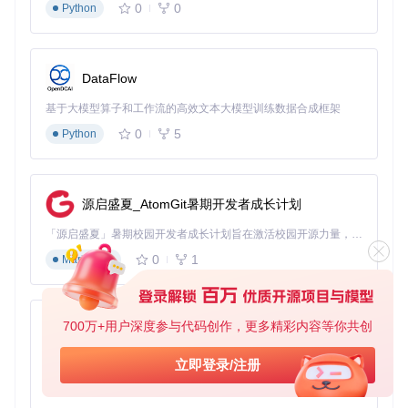
路径，帮助你更合理地分配技能点，打造最强Build。随着等级
0
0
Python
提升，你可以逐步解锁更强大的技能，提升角色战斗力。
通过这款游戏存档修改工具，你可以彻底摆脱游戏中的各种限
制，尽情享受定制化游戏体验带来的乐趣。无论是新手还是资
DataFlow
深玩家，都能从中找到属于自己的游戏方式，让每一次游戏都
充满新鲜感和挑战。现在就开始你的定制之旅吧！
基于大模型算子和工作流的高效文本大模型训练数据合成框架
0
5
Python
d2s-editor
下载源代码
可用于修改 Diablo 2 和 D2R 游戏存档，支持调整角色基础属性、任务状态、传送点，导入千余种物品并修改物品属性，还能在角色间复制物品，解析 MPQ 数据适配基础 TXT 模组。
源启盛夏_AtomGit暑期开发者成长计划
项目地址：
https://gitcode.com/gh_mirrors/d2/d2s-
「源启盛夏」暑期校园开发者成长计划旨在激活校园开源力量，通过积分激励、认证扶持、资源倾斜等形式，引导高校组织和开发者完成「入驻 — 建项目 — 做贡献 — 获认证 — 得资源」的完整闭环。无论你是想带领社团入驻平台的组织者，还是希望用代码贡献证明自己的开发者，都能在这里找到属于你的成长路径。
editor
0
1
Markdown
700万+用户深度参与代码创作，更多精彩内容等你共创
py-xiaozhi
基于Python的Xiaozhi AI，适用于想要完整Xiaozhi体验而无需拥有专用硬件的用户。
立即登录/注册
0
1
Python