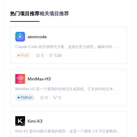
职业三维搭配表
热门项目推荐
相关项目推荐
职业
核心特性
核心搭配
装备推荐
死灵
召唤生物作
骷髅召唤+支配骷髅
塔格奥套
法师
战
+尸爆
装
atomcode
元素魔法攻
暴风雪+冰尖柱+冰
塔拉夏套
法师
击
封装甲
装
Claude Code 的开源替代方案。连接任意大模型，编辑代码，运行命令，自动验证 — 全自动执行。用 Rust 构建，极致性能。 ｜ An open-source alternative to Claude Code. Connect any LLM, edit code, run commands, and verify changes — autonomously. Built in Rust for speed. Get Started
0
538
野蛮
Rust
近战物理输
狂乱+旋风+战斗指
不朽之王
人
出
挥
套装
陷阱与武学
闪电陷阱+影子大师
娜塔亚套
刺客
结合
+龙爪
装
MiniMax-H3
资源转化器使用指南
MiniMax H3 是一个通用的全模态生成系统。它支持对由文本、图像、视频和音频组成的多模态上下文进行统一理解，并能生成分辨率高达 2K、时长可达 15 秒的带原生立体声音频的视频。得益于面向任务泛化的系统设计，H3 在预训练阶段就已具备广泛的多模态上下文理解与生成能力，能够出色地执行复杂的多模态指令。
将赫拉迪姆方块视为"资源转化器"，通过它你可以实现：
0
0
Python
符文升级：低级符文合成高级符文
装备升级：普通装备升级为扩展级、精英级
宝石合成：低级宝石合成高级宝石
Kimi-K3
技能等级树
Kimi K3 是Kimi能力最强的模型：这是一个拥有 2.8 万亿参数的混合专家（MoE）模型，具备原生视觉理解能力，并支持 100 万 token 的上下文窗口。
以法师为例，技能等级树展示了从基础技能到终极技能的升级