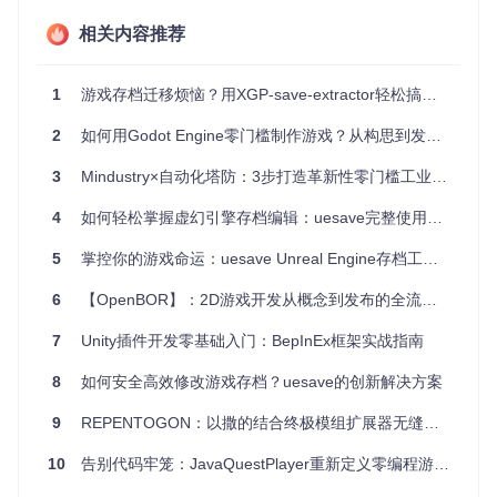
相关内容推荐
资源管理效率提升
装备获取效率提升
200%
，告别重复刷怪
金币数量调整无上限，不再为经济问题烦恼
1
游戏存档迁移烦恼？用XGP-save-extractor轻松搞定跨平台备份与恢复
药水、卷轴等消耗品无限供应，探索地图更从容
2
如何用Godot Engine零门槛制作游戏？从构思到发布的完整实战指南
🚀 场景应用：三种玩法，随心切换
3
Mindustry×自动化塔防：3步打造革新性零门槛工业建造系统
开荒场景
4
如何轻松掌握虚幻引擎存档编辑：uesave完整使用手册
适合刚接触游戏的新手玩家。通过修改初始属性和装备，让你
在游戏初期就能轻松应对各种挑战，快速熟悉游戏机制和地
5
掌控你的游戏命运：uesave Unreal Engine存档工具全解析
图。
6
【OpenBOR】：2D游戏开发从概念到发布的全流程工具链
速通场景
为追求极限通关时间的玩家打造。一键解锁所有传送点，调整
7
Unity插件开发零基础入门：BepInEx框架实战指南
角色移动速度和伤害输出，让你以最快的速度完成游戏流程。
8
如何安全高效修改游戏存档？uesave的创新解决方案
娱乐场景
9
REPENTOGON：以撒的结合终极模组扩展器无缝集成指南
满足玩家的各种创意玩法。你可以打造拥有所有技能的全能角
色，或者尝试各种奇葩装备组合，体验与众不同的游戏乐趣。
10
告别代码牢笼：JavaQuestPlayer重新定义零编程游戏创作
⚙️ 进阶策略：职业特性与装备搭配