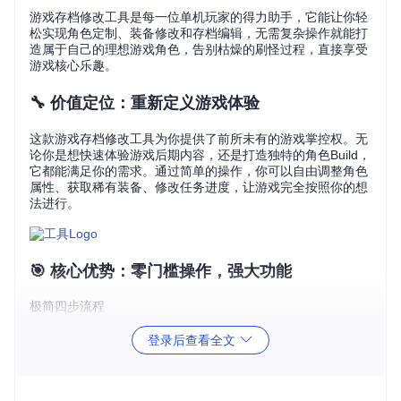
游戏存档修改工具是每一位单机玩家的得力助手，它能让你轻
松实现角色定制、装备修改和存档编辑，无需复杂操作就能打
造属于自己的理想游戏角色，告别枯燥的刷怪过程，直接享受
游戏核心乐趣。
🔧 价值定位：重新定义游戏体验
这款游戏存档修改工具为你提供了前所未有的游戏掌控权。无
论你是想快速体验游戏后期内容，还是打造独特的角色Build，
它都能满足你的需求。通过简单的操作，你可以自由调整角色
属性、获取稀有装备、修改任务进度，让游戏完全按照你的想
法进行。
🎯 核心优势：零门槛操作，强大功能
极简四步流程
📌
准备
：克隆项目代码库：
git clone https://gitcode.
登录后查看全文
com/gh_mirrors/d2/d2s-editor
📌
导入
：点击[打开存档]
→选择[.d2s格式存档文件] 📌
修改
：在工具界面中调整所需属
性和装备 📌
应用
：点击[保存存档]→将修改后的存档文件放回
游戏存档目录