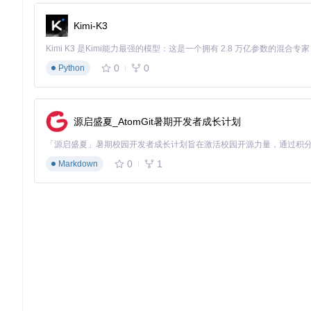
HSTracker提供了丰富的自定义选项，让你可以根据个人习惯调
Kimi-K3
透明度调节
：根据游戏场景选择合适的透明度，建议在对战时
面板布局
：可以自由调整左右面板的宽度和位置，甚至隐藏暂
0
0
Python
快捷键设置
：为常用功能设置快捷键，如Command+H隐藏/显
尝试这样的配置：将"抽牌概率"模块放在最显眼的位置，同时隐
源启盛夏_AtomGit暑期开发者成长计划
进阶技巧：释放工具全部潜力
HSReplay.net数据同步
0
1
Markdown
在设置中启用HSReplay.net集成后，你的每一场对战都会
找出自己的决策弱点
了解不同卡组的对战优劣
跟踪自己的进步曲线
卡牌计数器高级用法
除了基础的卡牌数量跟踪，你还可以设置自定义计数器：
记录对手的奥秘类型
追踪关键随从的存活状态