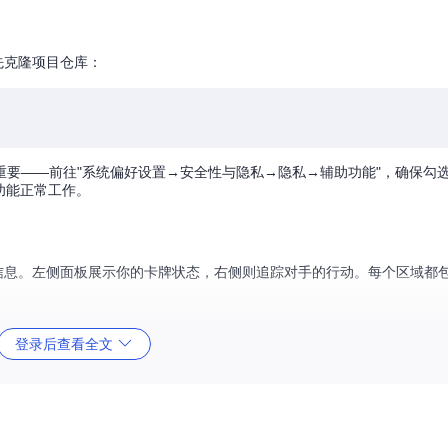
首先克隆项目仓库：
——前往"系统偏好设置→安全性与隐私→隐私→辅助功能"，确保勾选HST
功能正常工作。
实时信息。左侧面板展示你的卡牌状态，右侧则追踪对手的行动。每个区域都
对战数据
登录后查看全文
卡牌数量还是抽牌概率？不同的游戏情境可能需要关注不同的指标。