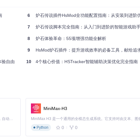
个卡组。界面左侧是卡组列表，中间是卡牌编辑区，右侧则提供实时统计数据
南
6
炉石传说插件HsMod全功能配置指南：从安装到进阶
计
7
炉石传说脚本完全指南：从入门到进阶的智能游戏助
合理。如果发现在3费阶段存在缺口，你会选择添加哪些卡牌来弥补？
8
炉石体验革命：55项增强功能全解析
9
HsMod炉石插件：提升游戏效率的必备工具，献给追求极致
体验自由
10
4个核心价值：HSTracker智能辅助决策优化完全指南
和职业比例。关注"卡牌平衡度"指标，它能帮助你构建更均衡的卡组。当面对
重要。例如，当你需要一张关键解牌时，HSTracker会计算接下来3回合
MiniMax-H3
Claude Code 的开源替代方案。连接任意大模型，编辑代码，运行命令，自动验证 — 全自动执行。用 Rust 构建，极致性能。 ｜ An open-source alternative to Claude Code. Connect any LLM, edit code, run commands, and verify changes — autonomously. Built in Rust for speed. Get Started
。战后分析"卡牌使用频率"和"胜率变化曲线"，找出表现不佳的卡牌进行替换
0
0
Python