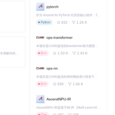
pytorch
作为 Ascend for PyTorch 社区的核心组件，TorchNPU 是昇腾专为 PyTorch 打造的深度学习适配插件，使 PyTorch 框架能够直接调用昇腾 NPU，为开发者提供昇腾 AI 处理器的超强算力。
832
1.26 K
Python
ops-transformer
本项目是CANN提供的transformer类大模型算子库，实现网络在NPU上加速计算。
1.03 K
2.43 K
C++
基于Python的Xiaozhi AI，适用于想要完整Xiaozhi体验而无需拥有专用硬件的用户。
ops-nn
本项目是CANN提供的神经网络类计算算子库，实现网络在NPU上加速计算。
836
1.66 K
C++
AscendNPU-IR
AscendNPU-IR是基于MLIR（Multi-Level Intermediate Representation）构建的，面向昇腾亲和算子编译时使用的中间表示，提供昇腾完备表达能力，通过编译优化提升昇腾AI处理器计算效率，支持通过生态框架使能昇腾AI处理器与深度调优
497
336
C++