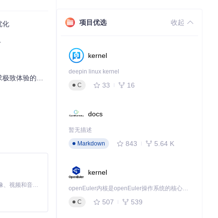
。你可以通过拖
项目优选
收起
优化
手
kernel
deepin linux kernel
体验的炉石玩家
33
16
C
选择困境时，不妨
docs
暂无描述
843
5.64 K
Markdown
内抽到它的概
kernel
MiniMax H3 是一个通用的全模态生成系统。它支持对由文本、图像、视频和音频组成的多模态上下文进行统一理解，并能生成分辨率高达 2K、时长可达 15 秒的带原生立体声音频的视频。得益于面向任务泛化的系统设计，H3 在预训练阶段就已具备广泛的多模态上下文理解与生成能力，能够出色地执行复杂的多模态指令。
openEuler内核是openEuler操作系统的核心，既是系统性能与稳定性的基石，也是连接处理器、设备与服务的桥梁。
。
507
539
C