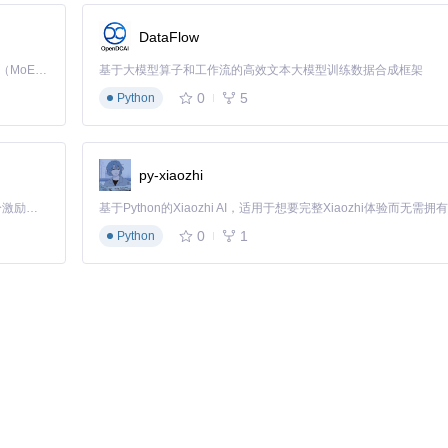
整界面：
DataFlow
使用50%透明度，既不影响游戏画面，又能清晰查看数据。
Kimi K3 是Kimi能力最强的模型：这是一个拥有 2.8 万亿参数的混合专家（MoE）模型，具备原生视觉理解能力，并支持 100 万 token 的上下文窗口。
基于大模型算子和工作流的高效文本大模型训练数据合成框架
时不需要的信息模块。
0
5
Python
示跟踪器，Command+S保存对战记录。
藏"历史对战数据"，看看是否能提升你的决策效率。
py-xiaozhi
「源启盛夏」暑期校园开发者成长计划旨在激活校园开源力量，通过积分激励、认证扶持、资源倾斜等形式，引导高校组织和开发者完成「入驻 — 建项目 — 做贡献 — 获认证 — 得资源」的完整闭环。无论你是想带领社团入驻平台的组织者，还是希望用代码贡献证明自己的开发者，都能在这里找到属于你的成长路径。
0
1
Python
自动上传并生成详细报告。通过分析这些数据，你可以：