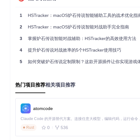
HSTracker的卡组管理器让你能够轻松创建、编辑和组织多
拽操作调整卡组构成，系统会自动计算费用曲线和卡牌分布。
1
HSTracker：macOS炉石传说智能辅助工具的战术优化指
HSTracker卡组管理器界面，支持卡组编辑、分类管理和数据统
2
HSTracker：macOS炉石传说智能对战助手完全指南
尝试这样做：创建一个标准模式的牧师卡组，观察费用曲线是否
3
掌握炉石传说智能对战辅助：HSTracker的高效使用方法
场景化应用指南：不同模式下的使用策略
4
提升炉石传说对战效率的5个HSTracker使用技巧
竞技场模式：优化选牌决策
5
如何突破炉石传说定制限制？这款开源插件让你实现游戏
在竞技场选牌时，HSTracker会显示你已选卡牌的费用分布
参考系统提供的卡牌评分建议。
热门项目推荐
相关项目推荐
天梯对战：实时局势分析
天梯对战中，"抽牌概率"和"对手可能持有的卡牌"这两个数据尤为
率，帮助你决定是进攻还是防守。
atomcode
休闲模式：卡组测试与优化
利用休闲模式测试新卡组时，开启HSTracker的对战记录功能
0
536
Rust
个性化配置：打造你的专属辅助界面