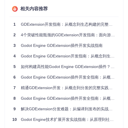
相比，提供了更接近底层的访问能力。这种平衡使其成为中大
型项目的理想选择。
相关内容推荐
1
GDExtension开发指南：从概念到生态构建的完整路径
2 场景实践：从原型验证到商业项目的落地路径
2
4个突破性能瓶颈的GDExtension开发指南：面向游戏开发者的插件化解决方案
2.1 技术验证：快速原型开发策略
3
Godot Engine GDExtension插件开发实战指南
在项目初期，GDExtension可通过最小化验证单元加速技术选
型。实践中可采用"接口定义-功能实现-性能基准"的三步验证
4
Godot Engine GDExtension开发指南：从概念到生态建设
法：首先在GDScript中定义扩展接口，然后用C++实现核心功
能，最后通过内置性能分析工具（core/profiling/）验证性能提
5
如何构建高性能Godot Engine GDExtension插件？从开发到分发的全流程指南
升。
6
Godot Engine GDExtension插件开发全指南：从概念到生态实践
对于物理引擎扩展、高级渲染效果等复杂场景，建议先构建独
立的GDExtension模块进行验证。例如，在core/math/模块基
7
精通GDExtension开发：从概念到分发的完整实践指南
础上实现自定义碰撞检测算法，通过对比内置物理引擎的帧率
和内存占用，确定技术方案可行性。这种增量式验证可显著降
8
Godot Engine GDExtension插件开发全指南：从概念到工程化实践
低后期重构风险。
2.2 生产环境：工程化实践指南
9
解决GDExtension分发难题：从编译到发布的实战指南
进入生产阶段后，需建立完善的工程化体系。推荐采用"源码
10
Godot Engine技术扩展开发实战指南：从原理到社区运营
组织-构建流程-测试策略"三位一体的管理模式：源码按功能划
分为接口层（.h）、实现层（.cpp）和绑定层（.gdextensio