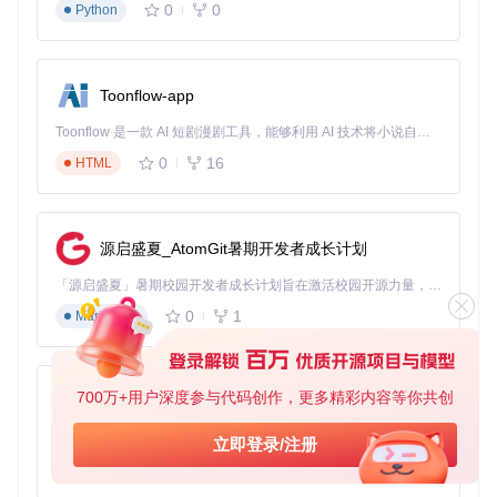
模拟、AI行为树等核心系统通过GDExtension实现，同时开发
0
0
Python
配套的调试工具和文档系统。核心策略是通过接口抽象（core/
extension/gdextension_interface.h）隔离引擎版本差异，确
保跨版本兼容性。
Toonflow-app
3.2 技术债务管理：长期维护策略
随着项目演进，技术债务不可避免。建议从三个方面进行管
Toonflow 是一款 AI 短剧漫剧工具，能够利用 AI 技术将小说自动转化为剧本，并结合 AI 生成的图片和视频，实现高效的短剧创作。借助 Toonflow，可以轻松完成从文字到影像的全流程，让短剧制作变得更加智能与便捷。
理：API设计上采用语义化版本控制，在主版本号变更时提供
0
16
HTML
迁移工具；代码质量通过静态分析（参考misc/scripts/）和自
动化测试保障；文档维护则需保持与代码同步，可使用core/d
oc/模块提供的文档生成工具。
源启盛夏_AtomGit暑期开发者成长计划
对于兼容性处理，可参考core/extension/gdextension_special
_compat_hashes.cpp的实现，通过哈希表记录不同版本的接
「源启盛夏」暑期校园开发者成长计划旨在激活校园开源力量，通过积分激励、认证扶持、资源倾斜等形式，引导高校组织和开发者完成「入驻 — 建项目 — 做贡献 — 获认证 — 得资源」的完整闭环。无论你是想带领社团入驻平台的组织者，还是希望用代码贡献证明自己的开发者，都能在这里找到属于你的成长路径。
口变更，在加载时自动适配。这种前瞻性设计可显著降低版本
升级成本。
0
1
Markdown
4 未来演进：GDExtension的技术发展方向
700万+用户深度参与代码创作，更多精彩内容等你共创
4.1 性能优化：底层技术升级路径
AionUi
GDExtension的性能优化将沿着三个方向发展：SIMD指令集
免费、本地、开源的 24/7 全天候 Cowork 应用，以及适用于 Gemini CLI、Claude Code、Codex、OpenCode、Qwen Code、Goose CLI、Auggie 等的 OpenClaw | 🌟 喜欢就点star吧
立即登录/注册
利用（通过core/math/模块的向量化操作）、多线程架构优化
0
6
TypeScript
（参考core/object/worker_thread_pool.cpp）、以及JIT编译
集成。实验数据显示，这些优化可使数值计算类扩展性能提升