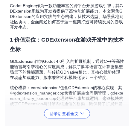
Godot Engine作为一款功能丰富的跨平台开源游戏引擎，其G
DExtension系统为开发者提供了高性能扩展能力。本文聚焦G
DExtension的应用实践与生态构建，从技术选型、场景落地到
社区协同，全面阐述如何基于这一框架打造可持续发展的游戏
开发生态。
1 价值定位：GDExtension在游戏开发中的技术
坐标
GDExtension作为Godot 4.0引入的扩展机制，通过C++等高性
能语言与引擎核心的深度集成，解决了脚本语言在计算密集型
场景下的性能瓶颈。与传统GDNative相比，其核心优势体现
在动态加载能力、版本兼容性和模块化设计三个维度。
核心模块：core/extension/包含GDExtension的核心实现，其
中gdextension_manager.cpp负责扩展生命周期管理，gdexte
nsion_library_loader.cpp处理跨平台库加载逻辑。这些模块构
成了GDExtension与引擎内核通信的桥梁，既保持了扩展开发
的灵活性，又确保了与Godot核心的稳定性集成。
登录后查看全文
在技术选型中，GDExtension展现出独特优势：与纯GDScript
开发相比，可提升计算密集型任务性能3-5倍；与引擎模块开
发相比，避免了重新编译整个引擎的成本；与第三方插件系统