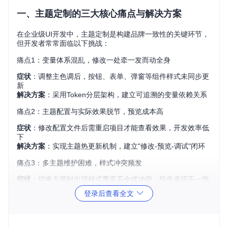
一、主题定制的三大核心痛点与解决方案
在企业级UI开发中，主题定制是构建品牌一致性的关键环节，
但开发者常常面临以下挑战：
痛点1：变量体系混乱，修改一处牵一发而动全身
症状
：调整主色调后，按钮、表单、弹窗等组件样式未同步更
新
解决方案
：采用Token分层架构，建立可追溯的变量依赖关系
痛点2：主题配置与实际效果脱节，预览成本高
症状
：修改配置文件后需重启项目才能查看效果，开发效率低
下
解决方案
：实现主题热更新机制，建立"修改-预览-调试"闭环
痛点3：多主题维护困难，样式冲突频发
症状
：切换主题时出现样式覆盖不全或冲突，组件表现不一致
解决方案
：设计隔离式主题加载方案，实现主题间无缝切换
登录后查看全文
二、基础理论：Token分层架构详解