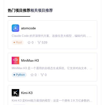
~200
MapToke
中
跨组件
通用样式定义
个
n
热门项目推荐
相关项目推荐
特定场
语义化样式引
~150
AliasToke
低
个
n
景
用
atomcode
三、工程实现：主题生成流水线解析
Claude Code 的开源替代方案。连接任意大模型，编辑代码，运行命令，自动验证 — 全自动执行。用 Rust 构建，极致性能。 ｜ An open-source alternative to Claude Code. Connect any LLM, edit code, run commands, and verify changes — autonomously. Built in Rust for speed. Get Started
1. JSON元数据生成流程
0
539
Rust
graph TD

    A[TypeDoc解析] --> B[接口定义扫描]

    B --> C[变量分类过滤]

    C --> D[元数据提取]

MiniMax-H3
MiniMax H3 是一个通用的全模态生成系统。它支持对由文本、图像、视频和音频组成的多模态上下文进行统一理解，并能生成分辨率高达 2K、时长可达 15 秒的带原生立体声音频的视频。得益于面向任务泛化的系统设计，H3 在预训练阶段就已具备广泛的多模态上下文理解与生成能力，能够出色地执行复杂的多模态指令。
核心步骤
：
0
0
Python
扫描
components/theme/interface/index.ts
中的接
口定义
区分Seed/Map/Alias三类变量，过滤私有变量
Kimi-K3
提取变量名称、类型、描述等元数据
输出到
components/version/token-meta.json
Kimi K3 是Kimi能力最强的模型：这是一个拥有 2.8 万亿参数的混合专家（MoE）模型，具备原生视觉理解能力，并支持 100 万 token 的上下文窗口。