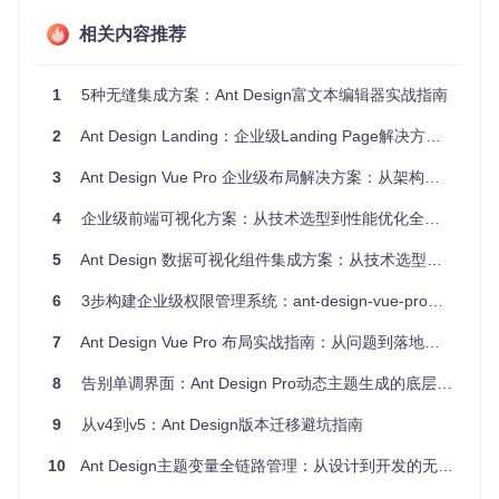
1. Token体系核心概念
相关内容推荐
SeedToken（基础种子变量）
定义：构成设计系统的原子级变量，如
colorPrimary
（主色
调）、
fontSizeBase
（基础字号）
1
5种无缝集成方案：Ant Design富文本编辑器实战指南
类比：就像画家的基础颜料，决定了整个作品的基调
位置：
components/theme/interface/index.ts
2
Ant Design Landing：企业级Landing Page解决方案深度解析
MapToken（映射变量）
定义：由SeedToken计算生成的中间层变量，如
3
Ant Design Vue Pro 企业级布局解决方案：从架构到实践
primaryCol
or
（派生主色）
类比：如同从基础颜料调配出的混合色，确保样式一致性
4
企业级前端可视化方案：从技术选型到性能优化全指南
特点：自动计算，无需手动维护
5
Ant Design 数据可视化组件集成方案：从技术选型到场景落地
AliasToken（别名变量）
定义：为常用场景提供语义化别名，如
textHeading
（标题文
6
3步构建企业级权限管理系统：ant-design-vue-pro实战指南
本色）
类比：给混合色贴上标签，便于设计师和开发者理解用途
7
Ant Design Vue Pro 布局实战指南：从问题到落地的完整方案
优势：提高代码可读性和可维护性
8
告别单调界面：Ant Design Pro动态主题生成的底层逻辑与实战指南
2. Token类型对比表
Token类
可修改
作用范
9
从v4到v5：Ant Design版本迁移避坑指南
数量
使用场景
型
性
围
10
Ant Design主题变量全链路管理：从设计到开发的无缝衔接
SeedTok
~50个
高
全局
品牌基础定义
en