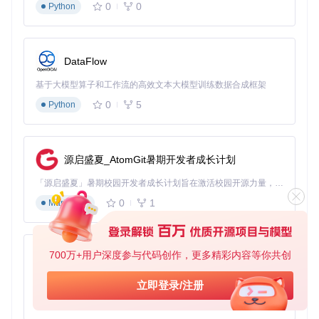
0
0
Python
💡 技巧：通过查看生成的JSON文件，可以快速了解所有可定
制变量及其关系
2. CSS变量生成机制
DataFlow
生成流程决策树
：
基于大模型算子和工作流的高效文本大模型训练数据合成框架
当需要生成CSS变量时

0
5
Python
├─ 执行generate-cssinjs.ts脚本

│  ├─ 扫描所有组件样式文件

│  ├─ 动态导入useStyle钩子

│  ├─ 触发React渲染计算样式

源启盛夏_AtomGit暑期开发者成长计划
│  └─ 输出CSS变量文件

└─ 结果验证

「源启盛夏」暑期校园开发者成长计划旨在激活校园开源力量，通过积分激励、认证扶持、资源倾斜等形式，引导高校组织和开发者完成「入驻 — 建项目 — 做贡献 — 获认证 — 得资源」的完整闭环。无论你是想带领社团入驻平台的组织者，还是希望用代码贡献证明自己的开发者，都能在这里找到属于你的成长路径。
   ├─ 检查变量数量是否匹配

0
1
Markdown
关键实现代码：
700万+用户深度参与代码创作，更多精彩内容等你共创
py-xiaozhi
// 样式文件扫描逻辑
基于Python的Xiaozhi AI，适用于想要完整Xiaozhi体验而无需拥有专用硬件的用户。
export
const
 styleFiles = 
globSync
(

立即登录/注册
  path.
join
(process.
cwd
(), 
'components/!(version|config-p
0
1
Python