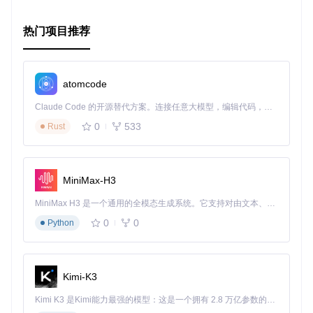
热门项目推荐
atomcode
Claude Code 的开源替代方案。连接任意大模型，编辑代码，运行命令，自动验证 — 全自动执行。用 Rust 构建，极致性能。 ｜ An open-source alternative to Claude Code. Connect any LLM, edit code, run commands, and verify changes — autonomously. Built in Rust for speed. Get Started
0
533
Rust
MiniMax-H3
MiniMax H3 是一个通用的全模态生成系统。它支持对由文本、图像、视频和音频组成的多模态上下文进行统一理解，并能生成分辨率高达 2K、时长可达 15 秒的带原生立体声音频的视频。得益于面向任务泛化的系统设计，H3 在预训练阶段就已具备广泛的多模态上下文理解与生成能力，能够出色地执行复杂的多模态指令。
0
0
Python
Kimi-K3
Kimi K3 是Kimi能力最强的模型：这是一个拥有 2.8 万亿参数的混合专家（MoE）模型，具备原生视觉理解能力，并支持 100 万 token 的上下文窗口。