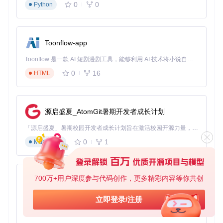
0
0
Python
Toonflow-app
Toonflow 是一款 AI 短剧漫剧工具，能够利用 AI 技术将小说自动转化为剧本，并结合 AI 生成的图片和视频，实现高效的短剧创作。借助 Toonflow，可以轻松完成从文字到影像的全流程，让短剧制作变得更加智能与便捷。
0
16
HTML
源启盛夏_AtomGit暑期开发者成长计划
「源启盛夏」暑期校园开发者成长计划旨在激活校园开源力量，通过积分激励、认证扶持、资源倾斜等形式，引导高校组织和开发者完成「入驻 — 建项目 — 做贡献 — 获认证 — 得资源」的完整闭环。无论你是想带领社团入驻平台的组织者，还是希望用代码贡献证明自己的开发者，都能在这里找到属于你的成长路径。
0
1
Markdown
700万+用户深度参与代码创作，更多精彩内容等你共创
AionUi
免费、本地、开源的 24/7 全天候 Cowork 应用，以及适用于 Gemini CLI、Claude Code、Codex、OpenCode、Qwen Code、Goose CLI、Auggie 等的 OpenClaw | 🌟 喜欢就点star吧
立即登录/注册
0
6
TypeScript