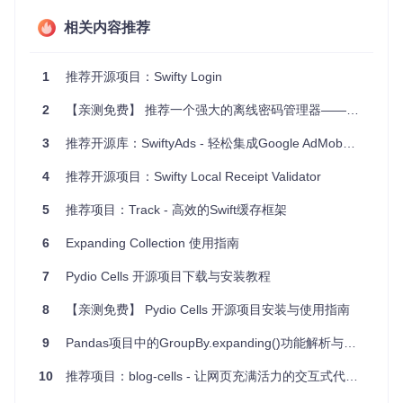
优雅动画
：动画效果流畅自然，增强了用户与应用的互动
相关内容推荐
体验。
高度自定义
：你可以根据自己的需求调整动画速度，颜
色，以及单元格的扩展内容。
1
推荐开源项目：Swifty Login
代码兼容性
：支持Swift 2.2和4，适配多种开发环境。
示例工程
：附带的示例工程让你可以直接运行查看效果，
2
【亲测免费】 推荐一个强大的离线密码管理器——Swifty
便于学习和理解实现机制。
3
推荐开源库：SwiftyAds - 轻松集成Google AdMob广告
总的来说，
Swifty Expanding Cells
是一个富有创意的开
源项目，它能够提升你的应用程序在UI交互上的独特性和吸引
4
推荐开源项目：Swifty Local Receipt Validator
力。不妨将其整合到你的下一个项目中，给用户带来超出预期
的惊喜！
5
推荐项目：Track - 高效的Swift缓存框架
6
Expanding Collection 使用指南
7
Pydio Cells 开源项目下载与安装教程
8
【亲测免费】 Pydio Cells 开源项目安装与使用指南
9
Pandas项目中的GroupBy.expanding()功能解析与文档完善建议
10
推荐项目：blog-cells - 让网页充满活力的交互式代码单元