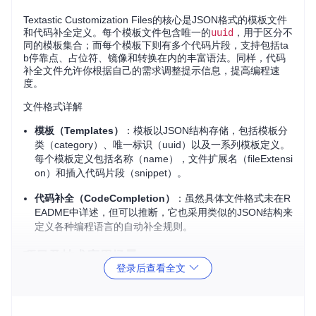
Textastic Customization Files的核心是JSON格式的模板文件
和代码补全定义。每个模板文件包含唯一的
uuid
，用于区分不
同的模板集合；而每个模板下则有多个代码片段，支持包括ta
b停靠点、占位符、镜像和转换在内的丰富语法。同样，代码
补全文件允许你根据自己的需求调整提示信息，提高编程速
度。
文件格式详解
模板（Templates）
：模板以JSON结构存储，包括模板分
类（category）、唯一标识（uuid）以及一系列模板定义。
每个模板定义包括名称（name），文件扩展名（fileExtensi
on）和插入代码片段（snippet）。
代码补全（CodeCompletion）
：虽然具体文件格式未在R
EADME中详述，但可以推断，它也采用类似的JSON结构来
定义各种编程语言的自动补全规则。
项目及技术应用场景
登录后查看全文
快速创建文件
：无论是HTML、Markdown还是其他类型文
档，只需选择预先设置好的模板，就可以立即生成结构完
整的新文件，避免重复输入基础结构。