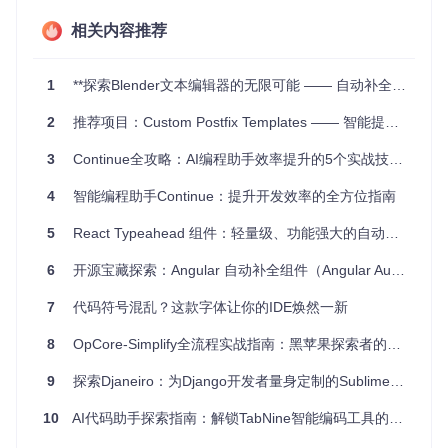
相关内容推荐
优化编码体验
：通过自定义代码补全规则，你可以使Texta
stic更好地理解你的编程习惯，提供更智能的补全建议，减
少键盘敲击次数。
1
**探索Blender文本编辑器的无限可能 —— 自动补全与增强工具套件**
团队协作
：如果你在一个团队中工作，共享这些自定义配
2
推荐项目：Custom Postfix Templates —— 智能提升你的IntelliJ IDEA开发效率
置可以使大家的编码风格保持一致，提高协同效率。
3
Continue全攻略：AI编程助手效率提升的5个实战技巧 | 开发提效神器
个人学习与实验
：对于正在学习新语言或框架的开发者，
可以根据所学创建特定的模板和代码补全，加速理解和实
4
智能编程助手Continue：提升开发效率的全方位指南
践过程。
5
React Typeahead 组件：轻量级、功能强大的自动补全解决方案
项目特点
6
开源宝藏探索：Angular 自动补全组件（Angular Autocomplete）
可扩展性
：轻松创建和修改模板，实现个性化定制。
7
代码符号混乱？这款字体让你的IDE焕然一新
即时生效
：更改模板后，Textastic会立即加载，无需重启应
用。
8
OpCore-Simplify全流程实战指南：黑苹果探索者的未知领域征服手册
互不影响
：自定义模板不会覆盖内置版本，通过保留
uuid
确保更新安全。
9
探索Djaneiro：为Django开发者量身定制的Sublime Text插件
跨平台兼容
：无论你是Mac用户还是利用了其他系统，都可
以通过
uuidgen
命令创建独一无二的模板ID。
10
AI代码助手探索指南：解锁TabNine智能编码工具的全场景应用
开放源码
：该项目遵循MIT许可，鼓励社区参与，共同提升