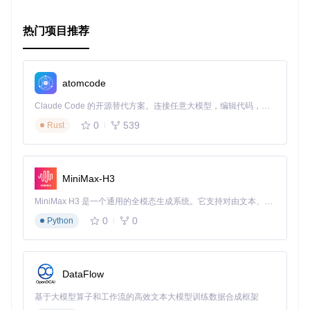
Textastic用户体验。
Textastic Customization Files不仅是一个工具包，也是一个创
热门项目推荐
新平台，邀请所有Textastic用户共同构建更智能、高效的文本
处理环境。现在就加入我们，释放你的定制潜力，让你的Text
astic与众不同！
atomcode
Claude Code 的开源替代方案。连接任意大模型，编辑代码，运行命令，自动验证 — 全自动执行。用 Rust 构建，极致性能。 ｜ An open-source alternative to Claude Code. Connect any LLM, edit code, run commands, and verify changes — autonomously. Built in Rust for speed. Get Started
0
539
Rust
MiniMax-H3
MiniMax H3 是一个通用的全模态生成系统。它支持对由文本、图像、视频和音频组成的多模态上下文进行统一理解，并能生成分辨率高达 2K、时长可达 15 秒的带原生立体声音频的视频。得益于面向任务泛化的系统设计，H3 在预训练阶段就已具备广泛的多模态上下文理解与生成能力，能够出色地执行复杂的多模态指令。
0
0
Python
DataFlow
基于大模型算子和工作流的高效文本大模型训练数据合成框架