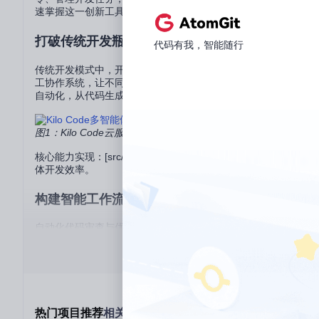
速掌握这一创新工具。
打破传统开发瓶颈：Kilo Code的核心价值
代码有我，智能随行
传统开发模式中，开发者需要在编码、调试、文档和协作之间频繁切
工协作系统，让不同AI代理专注于架构设计、代码编写和错误
自动化，从代码生成到终端执行无缝衔接。这些特性使开发周期平
图1：Kilo Code云服务控制台展示多智能体任务管理界面，
核心能力实现：[src/core/kilocode.ts]中的多智能
体开发效率。
构建智能工作流：四大实战应用场景
自动化代码审查与优化
代码审查是保证质量的关键环节，但传统人工审查耗时且容易遗漏问
成修复方案。
图2：Kilo Code代码审查智能体正在分析代码中的无限循环风
热门项目推荐
相关项目推荐