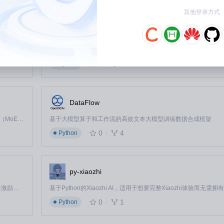
识别性能问题、类型安全漏洞和最佳实践偏差。核心能力实现：[src/serv
其他登录方式
，实现精准的代码质量评估。
MiniMax-H3
能够理解开发者指令并自动实施修复。这一过程包括代码修改、测试验证和提交
Claude Code 的开源替代方案。连接任意大模型，编辑代码，运行命令，自动验证 — 全自动执行。用 Rust 构建，极致性能。 ｜ An open-source alternative to Claude Code. Connect any LLM, edit code, run commands, and verify changes — autonomously. Built in Rust for speed. Get Started
0
0
Python
全问题并推送修改
修改→运行验证测试→提交更改。核心能力实现：[src/core/auto-ap
DataFlow
全性，确保自动修改的可靠性。
Kimi K3 是Kimi能力最强的模型：这是一个拥有 2.8 万亿参数的混合专家（MoE）模型，具备原生视觉理解能力，并支持 100 万 token 的上下文窗口。
基于大模型算子和工作流的高效文本大模型训练数据合成框架
0
4
Python
求并生成端到端解决方案。通过自然语言描述功能需求，开发者可以快速获得
程系统，结合上下文感知技术，将模糊需求转化为精确的技术规范，再由代码生成智
py-xiaozhi
型。
「源启盛夏」暑期校园开发者成长计划旨在激活校园开源力量，通过积分激励、认证扶持、资源倾斜等形式，引导高校组织和开发者完成「入驻 — 建项目 — 做贡献 — 获认证 — 得资源」的完整闭环。无论你是想带领社团入驻平台的组织者，还是希望用代码贡献证明自己的开发者，都能在这里找到属于你的成长路径。
0
1
Python
进度并支持断点续接。无论是复杂功能开发还是长期项目维护，都能确保工作