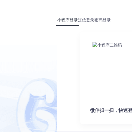
小程序登录
短信登录
密码登录
换上下文，导致效率低下。Kilo Code通过三大创新突破这一瓶颈：
修复等专项任务；其次是深度编辑器集成，实现自然语言到代码的直接转换
均缩短45%，同时显著降低了人为错误率。
左侧为智能体团队列表，右侧为任务执行状态与历史记录
体协调引擎，通过动态任务分配算法将复杂开发任务分解为子任务，由专业AI代理并
登录后查看全文
题。Kilo Code的PR审查智能体能够自动识别代码中的潜在风险，提
微信扫一扫，快速登
险，并提供具体修改建议