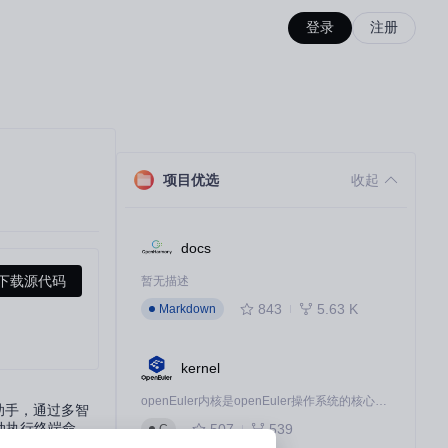
登录
注册
项目优选
收起
docs
下载源代码
暂无描述
843
5.63 K
Markdown
kernel
openEuler内核是openEuler操作系统的核心，既是系统性能与稳定性的基石，也是连接处理器、设备与服务的桥梁。
发助手，通过多智
动执行终端命
507
539
C
者和中级开发者快