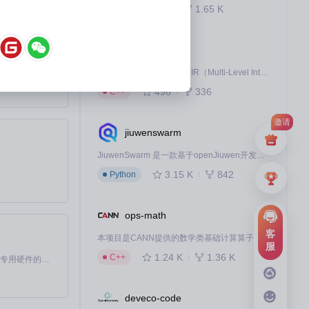
ices/revi
835
1.65 K
C++
AscendNPU-IR
更新，全程无需
MiniMax H3 是一个通用的全模态生成系统。它支持对由文本、图像、视频和音频组成的多模态上下文进行统一理解，并能生成分辨率高达 2K、时长可达 15 秒的带原生立体声音频的视频。得益于面向任务泛化的系统设计，H3 在预训练阶段就已具备广泛的多模态上下文理解与生成能力，能够出色地执行复杂的多模态指令。
AscendNPU-IR是基于MLIR（Multi-Level Intermediate Representation）构建的，面向昇腾亲和算子编译时使用的中间表示，提供昇腾完备表达能力，通过编译优化提升昇腾AI处理器计算效率，支持通过生态框架使能昇腾AI处理器与深度调优
496
336
C++
邀请
jiuwenswarm
proval/]
JiuwenSwarm 是一款基于openJiuwen开发的智能AI Agent，它能够将大语言模型的强大能力，通过你日常使用的各类通讯应用，直接延伸至你的指尖。
3.15 K
842
Python
可直接运行的代码
ops-math
能体实现具体功能。
客
本项目是CANN提供的数学类基础计算算子库，实现网络在NPU上加速计算。
服
1.24 K
1.36 K
C++
基于Python的Xiaozhi AI，适用于想要完整Xiaozhi体验而无需拥有专用硬件的用户。
连续性，特别适合
deveco-code