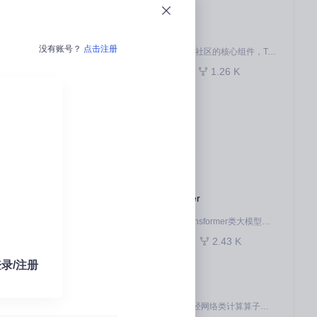
pytorch
没有账号？
点击注册
作为 Ascend for PyTorch 社区的核心组件，TorchNPU 是昇腾专为 PyTorch 打造的深度学习适配插件，使 PyTorch 框架能够直接调用昇腾 NPU，为开发者提供昇腾 AI 处理器的超强算力。
首先是多智能体分
832
1.26 K
Python
；最后是全流程
kernel
deepin linux kernel
行处理，大幅提升整
33
16
C
ops-transformer
本项目是CANN提供的transformer类大模型算子库，实现网络在NPU上加速计算。
1.03 K
2.43 K
C++
出改进建议并生
录/注册
ops-nn
本项目是CANN提供的神经网络类计算算子库，实现网络在NPU上加速计算。