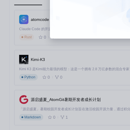
在实际应用中，当开发者提交代码后，审查智能体会自动运行静态分析，
ew/]中的代码分析模块，结合AST语法树解析与机器学习模型
自动化PR修复与重构
atomcode
面对代码审查中发现的问题，Kilo Code的PR修复智能体
人工干预。
0
535
Rust
图3：Kilo Code修复智能体响应开发者指令，自动修复类型安
典型应用流程包括：接收修复指令→分析问题根源→生成修复方案→执行代码
Kimi-K3
中的自动批准系统，通过预定义规则和机器学习模型评估修复安
全栈开发任务自动化
0
0
Python
从前端组件到后端API，Kilo Code能够理解完整的开发需
实现。
核心能力实现：[src/core/prompts/]中的提示词工
源启盛夏_AtomGit暑期开发者成长计划
这一过程支持400+AI模型，可根据任务类型自动选择最适合的模
开发流程智能化管理
0
1
Markdown
Kilo Code提供任务检查点与状态管理功能，自动保存开发
团队协作和迭代开发。