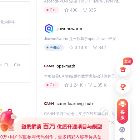
AscendNPU-IR是基于MLIR（Multi-Level Intermediate Representation）构建的，面向昇腾亲和算子编译时使用的中间表示，提供昇腾完备表达能力，通过编译优化提升昇腾AI处理器计算效率，支持通过生态框架使能昇腾AI处理器与深度调优
496
335
C++
Toonflow 是一款 AI 短剧漫剧工具，能够利用 AI 技术将小说自动转化为剧本，并结合 AI 生成的图片和视频，实现高效的短剧创作。借助 Toonflow，可以轻松完成从文字到影像的全流程，让短剧制作变得更加智能与便捷。
jiuwenswarm
JiuwenSwarm 是一款基于openJiuwen开发的智能AI Agent，它能够将大语言模型的强大能力，通过你日常使用的各类通讯应用，直接延伸至你的指尖。
3.14 K
842
Python
邀请
免费、本地、开源的 24/7 全天候 Cowork 应用，以及适用于 Gemini CLI、Claude Code、Codex、OpenCode、Qwen Code、Goose CLI、Auggie 等的 OpenClaw | 🌟 喜欢就点star吧
ops-math
本项目是CANN提供的数学类基础计算算子库，实现网络在NPU上加速计算。
1.24 K
1.35 K
C++
cann-learning-hub
客
CANN 学习中心仓，支持在线互动运行、边学边练，提供教程、示例与优化方案，一站式助力昇腾开发者快速上手。
服
740
377
Jupyter Notebook
00万+用户深度参与代码创作，更多精彩内容等你共创