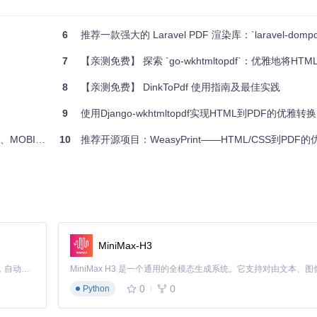
6
推荐一款强大的 Laravel PDF 渲染库：`laravel-dompd
7
【亲测免费】 探索 `go-wkhtmltopdf`：优雅地将HT
8
【亲测免费】 DinkToPdf 使用指南及最佳实践
对于需要在.NET环境中处理HTML到PDF转换的开发者来说，无疑是个理
9
使用Django-wkhtmltopdf实现HTML到PDF的优雅转换
BI和PDF
10
推荐开源项目：WeasyPrint——HTML/CSS到PDF
MiniMax-H3
Claude Code 的开源替代方案。连接任意大模型，编辑代码，运行命令，自动验证 — 全自动执行。用 Rust 构建，极致性能。 ｜ An open-source alternative to Claude Code. Connect any LLM, edit code, run commands, and verify changes — autonomously. Built in Rust for speed. Get Started
0
0
Python