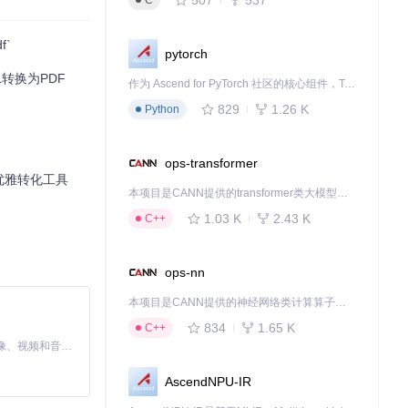
C
f`
pytorch
ML转换为PDF
作为 Ascend for PyTorch 社区的核心组件，TorchNPU 是昇腾专为 PyTorch 打造的深度学习适配插件，使 PyTorch 框架能够直接调用昇腾 NPU，为开发者提供昇腾 AI 处理器的超强算力。
829
1.26 K
Python
想的选择。立即尝
ops-transformer
的优雅转化工具
本项目是CANN提供的transformer类大模型算子库，实现网络在NPU上加速计算。
1.03 K
2.43 K
C++
ops-nn
本项目是CANN提供的神经网络类计算算子库，实现网络在NPU上加速计算。
834
1.65 K
C++
MiniMax H3 是一个通用的全模态生成系统。它支持对由文本、图像、视频和音频组成的多模态上下文进行统一理解，并能生成分辨率高达 2K、时长可达 15 秒的带原生立体声音频的视频。得益于面向任务泛化的系统设计，H3 在预训练阶段就已具备广泛的多模态上下文理解与生成能力，能够出色地执行复杂的多模态指令。
AscendNPU-IR