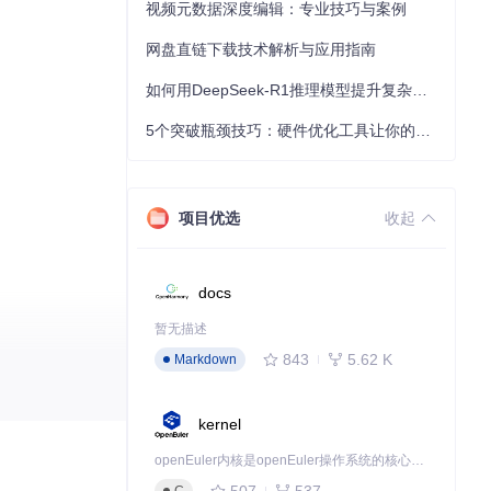
视频元数据深度编辑：专业技巧与案例
网盘直链下载技术解析与应用指南
如何用DeepSeek-R1推理模型提升复杂任务解决能力：完整指南
5个突破瓶颈技巧：硬件优化工具让你的电脑性能提升30%
项目优选
收起
docs
暂无描述
843
5.62 K
Markdown
kernel
openEuler内核是openEuler操作系统的核心，既是系统性能与稳定性的基石，也是连接处理器、设备与服务的桥梁。
507
537