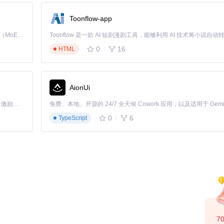
Toonflow-app
Kimi K3 是Kimi能力最强的模型：这是一个拥有 2.8 万亿参数的混合专家（MoE）模型，具备原生视觉理解能力，并支持 100 万 token 的上下文窗口。
0
16
HTML
AionUi
「源启盛夏」暑期校园开发者成长计划旨在激活校园开源力量，通过积分激励、认证扶持、资源倾斜等形式，引导高校组织和开发者完成「入驻 — 建项目 — 做贡献 — 获认证 — 得资源」的完整闭环。无论你是想带领社团入驻平台的组织者，还是希望用代码贡献证明自己的开发者，都能在这里找到属于你的成长路径。
0
6
TypeScript
7