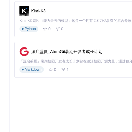
Kimi-K3
0
0
Python
源启盛夏_AtomGit暑期开发者成长计划
0
1
Markdown