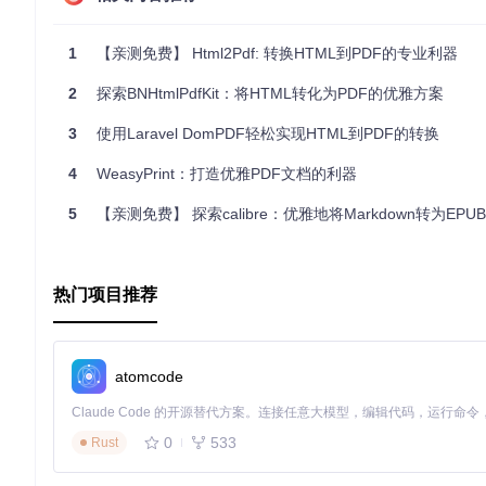
new
 StandardConverter(

new
 PdfToolset(

1
【亲测免费】 Html2Pdf: 转换HTML到PDF的专业利器
new
 Win32EmbeddedDeployment(

new
 TempFolderDeployment())));

2
探索BNHtmlPdfKit：将HTML转化为PDF的优雅方案
byte
3
使用Laravel DomPDF轻松实现HTML到PDF的转换
总的来说，TuesPechkin是一个强大而易用的开源解决方案，
4
WeasyPrint：打造优雅PDF文档的利器
试，让PDF生成工作变得更加高效！
5
【亲测免费】 探索calibre：优雅地将Markdown转为EPUB、MO
热门项目推荐
atomcode
0
533
Rust