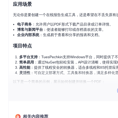
应用场景
无论你是要创建一个在线报告生成工具，还是希望在不丢失原有设计的
电子商务
：允许用户以PDF形式下载产品目录或订单详情。
博客与新闻平台
：使读者能够打印或存档喜欢的文章。
企业内部系统
：生成易于查看和分享的报表和文档。
项目特点
多平台支持
：TuesPechkin支持Windows平台，同时提供了
简单易用
：通过NuGet包轻松安装，API设计清晰，使得实现
高性能
：提供了线程安全的转换器，适合多线程和IIS托管应
灵活性
：可自定义部署方式、工具集和转换器，满足多样化
以下是一个简单的示例，展示如何创建并转换一个PDF：
var
 document = 
new
 HtmlToPdfDocument

{

// 设置文档属性...
};

相关内容推荐
IConverter converter =
