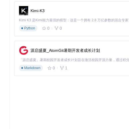
Kimi-K3
0
0
Python
源启盛夏_AtomGit暑期开发者成长计划
0
1
Markdown