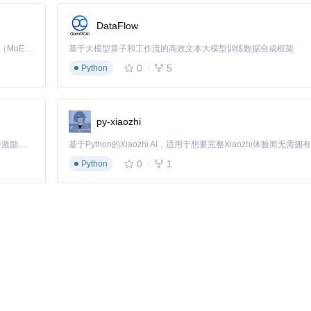
DataFlow
Kimi K3 是Kimi能力最强的模型：这是一个拥有 2.8 万亿参数的混合专家（MoE）模型，具备原生视觉理解能力，并支持 100 万 token 的上下文窗口。
基于大模型算子和工作流的高效文本大模型训练数据合成框架
0
5
Python
py-xiaozhi
「源启盛夏」暑期校园开发者成长计划旨在激活校园开源力量，通过积分激励、认证扶持、资源倾斜等形式，引导高校组织和开发者完成「入驻 — 建项目 — 做贡献 — 获认证 — 得资源」的完整闭环。无论你是想带领社团入驻平台的组织者，还是希望用代码贡献证明自己的开发者，都能在这里找到属于你的成长路径。
0
1
Python