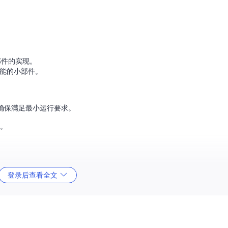
小部件的实现。
能的小部件。
确保满足最小运行要求。
。
登录后查看全文
定义组件的理想教程。
便在Elementor上构建自己的特色插件。
素或交互效果，这个项目可以作为参考。