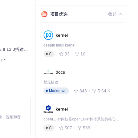
项目优选
收起
kernel
无论你是新手还是老手，
deepin linux kernel
ello World”
33
16
C
！”
docs
暂无描述
843
5.64 K
Markdown
kernel
MiniMax H3 是一个通用的全模态生成系统。它支持对由文本、图像、视频和音频组成的多模态上下文进行统一理解，并能生成分辨率高达 2K、时长可达 15 秒的带原生立体声音频的视频。得益于面向任务泛化的系统设计，H3 在预训练阶段就已具备广泛的多模态上下文理解与生成能力，能够出色地执行复杂的多模态指令。
openEuler内核是openEuler操作系统的核心，既是系统性能与稳定性的基石，也是连接处理器、设备与服务的桥梁。
507
539
C