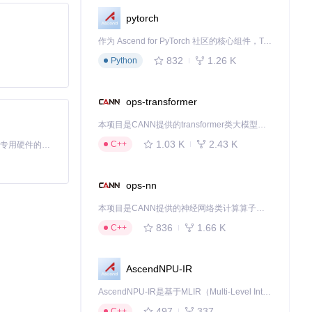
pytorch
作为 Ascend for PyTorch 社区的核心组件，TorchNPU 是昇腾专为 PyTorch 打造的深度学习适配插件，使 PyTorch 框架能够直接调用昇腾 NPU，为开发者提供昇腾 AI 处理器的超强算力。
832
1.26 K
Python
ops-transformer
本项目是CANN提供的transformer类大模型算子库，实现网络在NPU上加速计算。
1.03 K
2.43 K
C++
基于Python的Xiaozhi AI，适用于想要完整Xiaozhi体验而无需拥有专用硬件的用户。
ops-nn
本项目是CANN提供的神经网络类计算算子库，实现网络在NPU上加速计算。
836
1.66 K
C++
AscendNPU-IR
AscendNPU-IR是基于MLIR（Multi-Level Intermediate Representation）构建的，面向昇腾亲和算子编译时使用的中间表示，提供昇腾完备表达能力，通过编译优化提升昇腾AI处理器计算效率，支持通过生态框架使能昇腾AI处理器与深度调优
497
337
C++