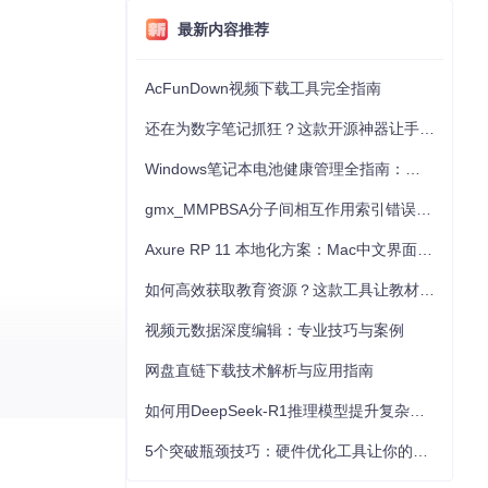
最新内容推荐
AcFunDown视频下载工具完全指南
还在为数字笔记抓狂？这款开源神器让手写批注效率提升300%
Windows笔记本电池健康管理全指南：从根源解决电池损耗问题
gmx_MMPBSA分子间相互作用索引错误的深度诊断与解决
Axure RP 11 本地化方案：Mac中文界面优化与原型设计工具汉化全指南
如何高效获取教育资源？这款工具让教材下载效率提升80%
视频元数据深度编辑：专业技巧与案例
网盘直链下载技术解析与应用指南
如何用DeepSeek-R1推理模型提升复杂任务解决能力：完整指南
5个突破瓶颈技巧：硬件优化工具让你的电脑性能提升30%