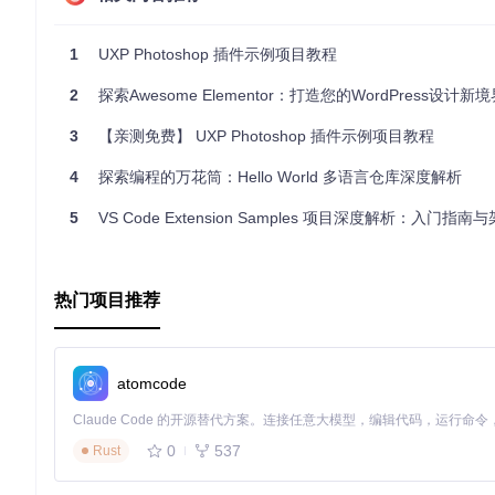
4. 项目特点
清晰结构
：代码结构遵循WordPress最佳实践，易于阅读和理
1
UXP Photoshop 插件示例项目教程
示例丰富
：包括两种不同类型的Widget（"Hello World"和"In
文档支持
：配合官方的
Elementor开发者资源
，提供全面的指
2
探索Awesome Elementor：打造您的WordPress设计新
总的来说，Elementor Hello World Sample Plugin
3
【亲测免费】 UXP Photoshop 插件示例项目教程
都有充足的理由尝试一下这个开源项目，发掘出更多可能性。现在就
4
探索编程的万花筒：Hello World 多语言仓库深度解析
5
VS Code Extension Samples 项目深度解析：入门指
热门项目推荐
atomcode
0
537
Rust