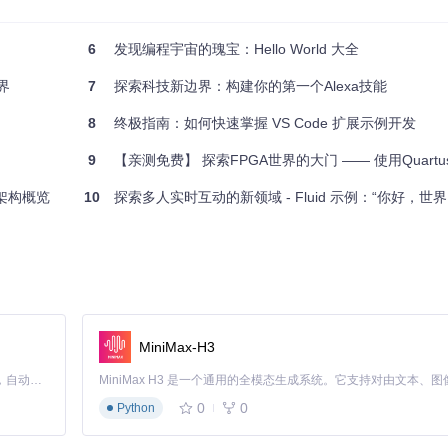
解。
6
发现编程宇宙的瑰宝：Hello World 大全
line Editing"），可立即应用到你的项目中。
导和帮助。
境界
7
探索科技新边界：构建你的第一个Alexa技能
不仅是一个简单的“Hello World”，更是一把开启自定义Elementor之旅的钥匙。
8
终极指南：如何快速掌握 VS Code 扩展示例开发
加入，一起探索Elementor的强大与无限创意吧！
9
【亲测免费】 探索FPGA世界的大门 —— 使用Quartus II 13.0搭建您的首个“H
南与架构概览
10
探索多人实时互动的新领域 - Fluid 示例：“你好，世界
MiniMax-H3
Claude Code 的开源替代方案。连接任意大模型，编辑代码，运行命令，自动验证 — 全自动执行。用 Rust 构建，极致性能。 ｜ An open-source alternative to Claude Code. Connect any LLM, edit code, run commands, and verify changes — autonomously. Built in Rust for speed. Get Started
0
0
Python