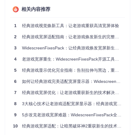
多环境兼容能力
：项目不仅支持Windows原生游戏，还针对P
CSX2、PPSSPP、Dolphin等主流模拟器环境进行了深度优
相关内容推荐
化。这种跨平台特性使PlayStation 2、PSP等主机平台的经典
游戏也能在现代PC显示器上获得完美呈现。
1
经典游戏视觉焕新工具：让老游戏重获高清宽屏体验
零侵入式安装体验
：通过动态链接库注入技术，修复插件可直
接作用于游戏进程，无需修改游戏原始文件。用户只需将对应
2
经典游戏宽屏适配指南：让老游戏焕发新生的完整方案
插件（如dinput8.dll、d3d9.dll）复制到游戏目录即可生效，卸
载时删除文件即可，极大降低了使用门槛。
3
WidescreenFixesPack：让经典游戏焕发宽屏新生的技术解析与实践指南
性能与兼容性平衡
：基于C++开发的核心框架采用多线程处理
机制，确保修复功能不会对游戏性能产生负面影响。项目中每
4
老游戏宽屏重生：WidescreenFixesPack开源工具的完整适配方案
个游戏模块（如
source/GTA3.WidescreenFix/dllmain.c
pp
）都经过针对性优化，在提供宽屏支持的同时修复了原版游
5
经典游戏显示优化完全指南：告别拉伸与黑边，重获视觉新生
戏的诸多bug。
6
如何让经典游戏完美适配宽屏显示器：WidescreenFixesPack完整解决方案指南
技术架构深度解析
7
经典游戏宽屏优化：让老游戏重获新生的技术解决方案
模块化插件系统
8
3大核心技术让老游戏适配宽屏显示器：经典游戏宽屏适配完全指南
项目采用"一游戏一模块"的设计理念，在
data/
目录下为每个
游戏提供独立的修复包。以《细胞分裂：双重间谍》为例，其
9
5步攻克老游戏宽屏难题：WidescreenFixesPack全流程适配指南
修复模块包含：
10
经典游戏宽屏适配：让暗黑破坏神2重获新生的技术探险
data/SplinterCellDoubleAgent.WidescreenFix/
