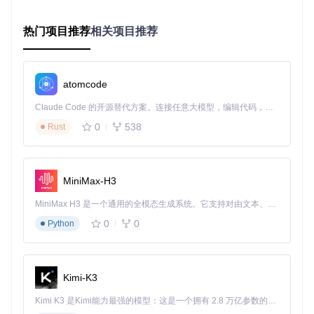
├── SCDA-Offline/

│   └── System/

热门项目推荐
相关项目推荐
│       ├── scripts/

│       │   └── SplinterCellDoubleAgent.WidescreenFix.png

│       └── d3d9.ual

atomcode
这种结构确保了不同游戏修复逻辑的隔离性，便于维护和更
Claude Code 的开源替代方案。连接任意大模型，编辑代码，运行命令，自动验证 — 全自动执行。用 Rust 构建，极致性能。 ｜ An open-source alternative to Claude Code. Connect any LLM, edit code, run commands, and verify changes — autonomously. Built in Rust for speed. Get Started
新。核心修复逻辑则通过
source/
目录下的游戏专用模块实
0
538
Rust
现，如
source/SplinterCellDoubleAgent.WidescreenF
ix/dllmain.cpp
包含了该游戏的宽屏适配核心代码。
配置系统设计
MiniMax-H3
项目采用INI文件作为配置载体，允许用户通过简单的文本编辑
实现个性化设置。以GTA系列为例，
data/GTA3.Widescree
MiniMax H3 是一个通用的全模态生成系统。它支持对由文本、图像、视频和音频组成的多模态上下文进行统一理解，并能生成分辨率高达 2K、时长可达 15 秒的带原生立体声音频的视频。得益于面向任务泛化的系统设计，H3 在预训练阶段就已具备广泛的多模态上下文理解与生成能力，能够出色地执行复杂的多模态指令。
nFix/scripts/GTA3.WidescreenFix.ini
文件中包含了分
0
0
Python
辨率设置、HUD缩放比例、FOV调整等关键参数，用户可根据
自己的显示设备进行精确调整。
注入与Hook技术
Kimi-K3
WidescreenFixesPack主要通过两种技术实现游戏修改：
Kimi K3 是Kimi能力最强的模型：这是一个拥有 2.8 万亿参数的混合专家（MoE）模型，具备原生视觉理解能力，并支持 100 万 token 的上下文窗口。
DLL注入
：通过替换系统标准DLL（如dinput8.dll）实现修