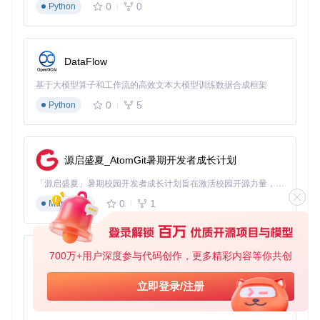
0
0
Python
复代码的加载
函数Hook
：拦截游戏渲染和输入处理函数，在不修改原始
可执行文件的情况下实现宽屏适配
DataFlow
这种技术路径既保证了修复效果，又最大程度降低了被杀毒软
件误报的风险。
基于大模型算子和工作流的高效文本大模型训练数据合成框架
0
5
Python
快速上手实践指南
环境准备
源启盛夏_AtomGit暑期开发者成长计划
Windows 7及以上操作系统
「源启盛夏」暑期校园开发者成长计划旨在激活校园开源力量，通过积分激励、认证扶持、资源倾斜等形式，引导高校组织和开发者完成「入驻 — 建项目 — 做贡献 — 获认证 — 得资源」的完整闭环。无论你是想带领社团入驻平台的组织者，还是希望用代码贡献证明自己的开发者，都能在这里找到属于你的成长路径。
对应游戏的正版或备份副本
无需安装额外运行时环境（插件已包含必要依赖）
0
1
Markdown
获取与安装
克隆项目仓库
：
700万+用户深度参与代码创作，更多精彩内容等你共创
py-xiaozhi
git 
clone
基于Python的Xiaozhi AI，适用于想要完整Xiaozhi体验而无需拥有专用硬件的用户。
立即登录/注册
0
1
定位游戏修复包
Python
：在
data/
目录下找到对应游戏的修复文
件夹（如
data/GTA3.WidescreenFix/
）