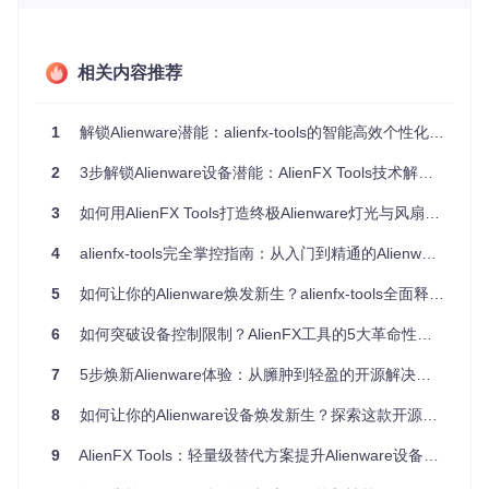
允许用户添加或移除控制区域，右侧的参数面板则可调整颜
色、速度和效果长度等细节。
相关内容推荐
实战案例：创建多场景灯光配置
通过组合不同的颜色和动态效果，可以为不同使用场景创建专
1
解锁Alienware潜能：alienfx-tools的智能高效个性化解决方案
属灯光方案：
2
3步解锁Alienware设备潜能：AlienFX Tools技术解放指南
游戏场景
：将WASD键区设置为红色呼吸效果，功能键区保
持蓝色常亮，营造紧张刺激的战斗氛围
3
如何用AlienFX Tools打造终极Alienware灯光与风扇控制系统？轻量高效的完整指南 🚀
办公场景
：采用40%亮度的白色常亮模式，减少视觉疲劳同
4
时保持专业感
alienfx-tools完全掌控指南：从入门到精通的Alienware设备自定义方案
创作场景
：配置从紫色到青色的平滑渐变效果，激发创意灵
5
如何让你的Alienware焕发新生？alienfx-tools全面释放硬件潜能
感
场景应用指南
6
如何突破设备控制限制？AlienFX工具的5大革命性功能解析
灯光分区策略
：将键盘分为功能区、主键区和数字区三个独
立控制区域，根据使用频率和功能需求设置差异化效果
7
5步焕新Alienware体验：从臃肿到轻盈的开源解决方案
亮度调节建议
：白天环境下使用60-80%亮度，夜间则降低
至30-40%，保护视力同时节约电量
8
如何让你的Alienware设备焕发新生？探索这款开源工具的无限可能
效果组合原则
：避免同时使用超过三种动态效果，防止视觉
混乱；重要功能键采用静态高亮设计，提升操作效率
9
AlienFX Tools：轻量级替代方案提升Alienware设备性能优化体验