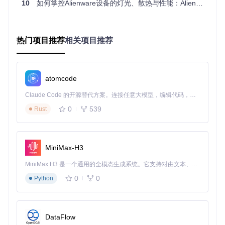
构建智能散热系统的关键策略
10
如何掌控Alienware设备的灯光、散热与性能：AlienFX工具深度应用指南
需求场景：平衡性能与温度的挑战
高性能设备在运行游戏或进行视频渲染时，往往面临温度过高
热门项目推荐
相关项目推荐
导致的性能降频问题。alienfx-tools的风扇控制模块通过精准
的温度监控和智能的风扇曲线调节，解决这一核心痛点，确保
设备在各种负载条件下都能保持最佳性能状态。
atomcode
功能实现：专业级散热管理
Claude Code 的开源替代方案。连接任意大模型，编辑代码，运行命令，自动验证 — 全自动执行。用 Rust 构建，极致性能。 ｜ An open-source alternative to Claude Code. Connect any LLM, edit code, run commands, and verify changes — autonomously. Built in Rust for speed. Get Started
风扇控制模块提供全面的温度监控和风扇调节功能。左侧面板
显示所有可用风扇和温度传感器数据，中央区域展示各传感器
0
539
Rust
的实时温度，右侧的风扇曲线图表允许用户精确调整不同温度
下的风扇转速。此外，该模块还提供电源模式选择和CPU性能
调节选项，实现散热与性能的动态平衡。
MiniMax-H3
MiniMax H3 是一个通用的全模态生成系统。它支持对由文本、图像、视频和音频组成的多模态上下文进行统一理解，并能生成分辨率高达 2K、时长可达 15 秒的带原生立体声音频的视频。得益于面向任务泛化的系统设计，H3 在预训练阶段就已具备广泛的多模态上下文理解与生成能力，能够出色地执行复杂的多模态指令。
实战案例：针对不同场景的散热配置
使用场景
温度阈值
风扇转速策略
性能模式
0
0
Python
日常办公
平衡
30-50%
40-50℃
游戏运行
性能
70-90%
60-70℃
DataFlow
视频渲染
极致性能
70℃以上
100%