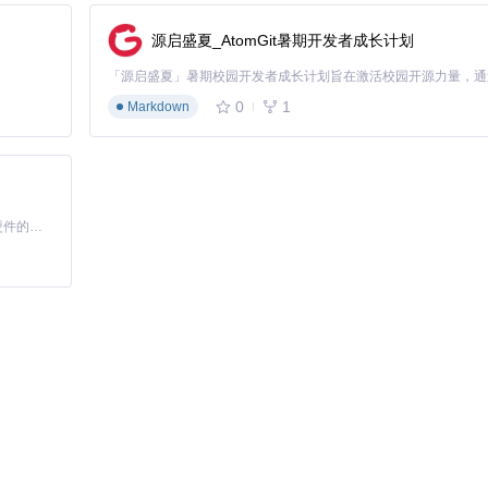
源启盛夏_AtomGit暑期开发者成长计划
0
1
Markdown
通用的渲染路径。就像交通管制中为特殊车辆更换牌照，使其能顺利通过限
基于Python的Xiaozhi AI，适用于想要完整Xiaozhi体验而无需拥有专用硬件的用户。