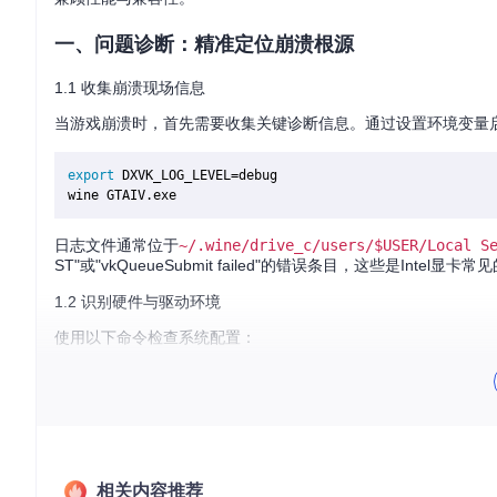
一、问题诊断：精准定位崩溃根源
1.1 收集崩溃现场信息
当游戏崩溃时，首先需要收集关键诊断信息。通过设置环境变量启
export
 DXVK_LOG_LEVEL=debug

日志文件通常位于
~/.wine/drive_c/users/$USER/Local S
ST"或"vkQueueSubmit failed"的错误条目，这些是Intel显
1.2 识别硬件与驱动环境
使用以下命令检查系统配置：
# 查看显卡型号
lspci | grep -i vga

# 检查Mesa驱动版本
glxinfo | grep 
"Mesa version"
相关内容推荐