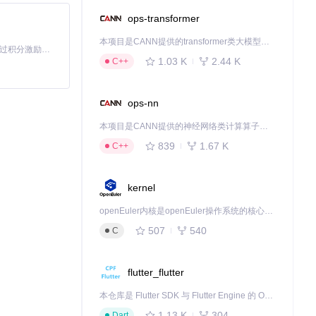
ops-transformer
本项目是CANN提供的transformer类大模型算子库，实现网络在NPU上加速计算。
「源启盛夏」暑期校园开发者成长计划旨在激活校园开源力量，通过积分激励、认证扶持、资源倾斜等形式，引导高校组织和开发者完成「入驻 — 建项目 — 做贡献 — 获认证 — 得资源」的完整闭环。无论你是想带领社团入驻平台的组织者，还是希望用代码贡献证明自己的开发者，都能在这里找到属于你的成长路径。
1.03 K
2.44 K
C++
制区域。
ops-nn
本项目是CANN提供的神经网络类计算算子库，实现网络在NPU上加速计算。
839
1.67 K
C++
kernel
openEuler内核是openEuler操作系统的核心，既是系统性能与稳定性的基石，也是连接处理器、设备与服务的桥梁。
507
540
C
flutter_flutter
本仓库是 Flutter SDK 与 Flutter Engine 的 OpenHarmony 适配版本，由 CPF-Flutter 团队维护。开发者可使用熟悉的 Flutter 技术栈开发 OpenHarmony 应用，3.35.7 及以后的适配版本可基于本仓库源码构建支持 OpenHarmony 的 Flutter Engine。
1.13 K
304
Dart