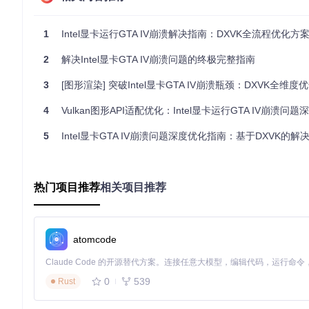
# 确认Vulkan支持情况
vulkaninfo | grep 
"deviceName"
1
Intel显卡运行GTA IV崩溃解决指南：DXVK全流程优化方
对于Intel HD Graphics 5000系列等旧款显卡，需特别注意
2
解决Intel显卡GTA IV崩溃问题的终极完整指南
1.3 建立问题复现路径
3
[图形渲染] 突破Intel显卡GTA IV崩溃瓶颈：DXVK全维度
记录崩溃发生的具体场景：
4
Vulkan图形API适配优化：Intel显卡运行GTA IV崩溃问题深
启动时立即崩溃（通常与驱动初始化相关）
加载游戏场景时崩溃（多为资源分配问题）
5
Intel显卡GTA IV崩溃问题深度优化指南：基于DXVK的解
游戏中随机崩溃（可能是内存管理或着色器编译问题）
特定动作触发崩溃（如快速转身、进入特定区域）
建立稳定的复现步骤有助于验证后续解决方案的有效性。
热门项目推荐
相关项目推荐
二、核心方案：解决兼容性关键问题
atomcode
2.1 配置DXVK隐藏Intel GPU身份
🔧
实施流程
：
0
539
Rust
准备工作：定位游戏目录，找到或创建
dxvk.conf
文件
添加配置：