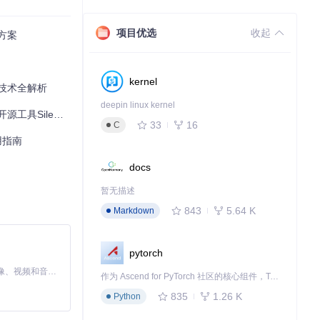
项目优选
收起
方案
kernel
技术全解析
deepin linux kernel
h的技术解析与应用
33
16
C
用指南
docs
暂无描述
843
5.64 K
Markdown
pytorch
MiniMax H3 是一个通用的全模态生成系统。它支持对由文本、图像、视频和音频组成的多模态上下文进行统一理解，并能生成分辨率高达 2K、时长可达 15 秒的带原生立体声音频的视频。得益于面向任务泛化的系统设计，H3 在预训练阶段就已具备广泛的多模态上下文理解与生成能力，能够出色地执行复杂的多模态指令。
作为 Ascend for PyTorch 社区的核心组件，TorchNPU 是昇腾专为 PyTorch 打造的深度学习适配插件，使 PyTorch 框架能够直接调用昇腾 NPU，为开发者提供昇腾 AI 处理器的超强算力。
835
1.26 K
Python