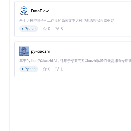
# 隐藏Intel GPU身份，避免游戏使用不兼容代码路径
DataFlow
dxgi.hideIntelGpu
 = 
True
d3d9.hideIntelGpu
 = 
True
基于大模型算子和工作流的高效文本大模型训练数据合成框架
保存文件并重启游戏
0
5
Python
这一配置的原理类似于给GPU"更换身份标识"，让游戏使用更
2.2 优化图形管线配置
py-xiaozhi
🛠️
标准模式配置
：
0
1
Python
# 禁用图形管线库特性
dxvk.enableGraphicsPipelineLibrary
 = 
False
# 启用严格的常量复制
d3d9.strictConstantCopies
 = 
True
专家模式配置
（适用于Iris Xe等较新显卡）：
# 高级管线优化
dxvk.enableGraphicsPipelineLibrary
 = 
True
dxvk.pipelineCache
 = 
True