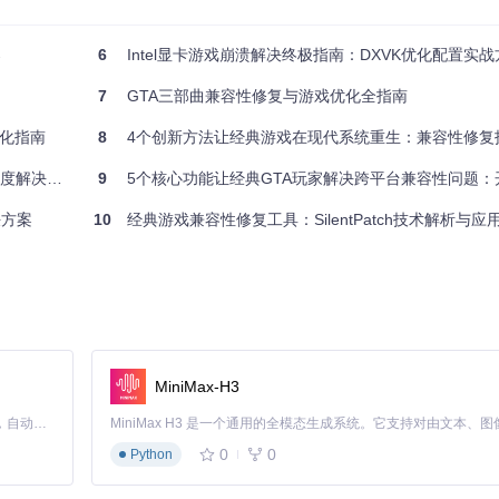
案
6
Intel显卡游戏崩溃解决终极指南：DXVK优化配置实战
驱动版本兼容性。Mesa 22.3以上版本对《GTA IV》的支持有显著改进。
7
GTA三部曲兼容性修复与游戏优化全指南
优化指南
8
4个创新方法让经典游戏在现代系统重生：兼容性修复
度解决方案
9
5个核心功能让经典GTA玩家解决跨平台兼容性问题：开源工具SilentPatc
决方案
10
经典游戏兼容性修复工具：SilentPatch技术解析与应
MiniMax-H3
Claude Code 的开源替代方案。连接任意大模型，编辑代码，运行命令，自动验证 — 全自动执行。用 Rust 构建，极致性能。 ｜ An open-source alternative to Claude Code. Connect any LLM, edit code, run commands, and verify changes — autonomously. Built in Rust for speed. Get Started
0
0
Python