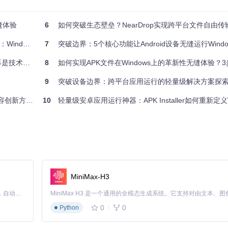
和VBA脚本，无需依赖功能简化的移动版应用。配合外接键盘鼠标，手机瞬
无缝体验
6
如何突破生态壁垒？NearDrop实现跨平台文件自由传
破系统边界？
7
突破边界：5个核心功能让Android设备无缝运行Wind
轻量级IDE编写代码。通过Mesa图形库硬件加速，图像渲染速度比纯软件
是技术壁垒
8
如何实现APK文件在Windows上的革新性无缝体验？3步解锁跨平台
应用
9
突破设备边界：跨平台应用运行的轻量级解决方案探
Winlator方案
优势对比
方案深度解析
10
轻量级安卓应用运行神器：APK Installer如何重新定义Wind
基础环境（约200MB）
空间占用减少90%
EXE文件自动安装
无需技术背景
能推荐最优配置
新手友好
联网，约5分钟）
MiniMax-H3
，按提示完成安装
境
Claude Code 的开源替代方案。连接任意大模型，编辑代码，运行命令，自动验证 — 全自动执行。用 Rust 构建，极致性能。 ｜ An open-source alternative to Claude Code. Connect any LLM, edit code, run commands, and verify changes — autonomously. Built in Rust for speed. Get Started
0
0
Python