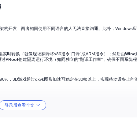
码
于x86架构开发，两者如同使用不同语言的人无法直接沟通。此外，Windows应
集实时转换（就像现场翻译将x86指令"口译"成ARM指令）；然后由
Win
通过
PRoot
创建隔离运行环境（如同独立的"翻译工作室"，确保不同系统
-90%，3D游戏通过dxvk图形加速可稳定在30帧以上，实现移动设备上
登录后查看全文
Mania》等作品，项目预设40+款游戏的控制模板（位于input_controls/目
作。