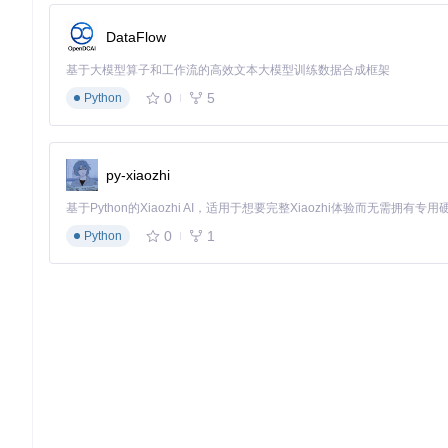
图形渲染优化
DataFlow
进入"设置>图形"菜单，根据应用类型选择驱动：
基于大模型算子和工作流的高效文本大模型训练数据合成框架
2D应用：选择"zink"驱动获得最佳兼容性
3D游戏：使用"turnip"驱动（需设备支持Vulkan）
0
5
Python
老旧程序：切换"virgl"模式保证稳定性 驱动文件位于app/src/mai
性能调优参数
通过"设置>高级>环境变量"添加优化参数：
py-xiaozhi
DXVK_HUD=fps  # 显示帧率计数器

WINEDEBUG=-all  # 关闭调试输出提升性能

0
1
Python
预设模板位于app/src/main/assets/box86_env_vars.jso
⚠️ 常见误区澄清
"必须root设备才能使用"
事实：Winlator通过PRoot技术实现环境隔离，完全支持非r
"所有Windows应用都能完美运行"