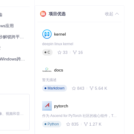
间变身为便携办公
项目优选
收起
输
ows应用
模拟提升3-5
kernel
应用安装新方式
deepin linux kernel
索
33
16
C
ows跨平台体验
docs
暂无描述
843
5.64 K
Markdown
pytorch
MiniMax H3 是一个通用的全模态生成系统。它支持对由文本、图像、视频和音频组成的多模态上下文进行统一理解，并能生成分辨率高达 2K、时长可达 15 秒的带原生立体声音频的视频。得益于面向任务泛化的系统设计，H3 在预训练阶段就已具备广泛的多模态上下文理解与生成能力，能够出色地执行复杂的多模态指令。
作为 Ascend for PyTorch 社区的核心组件，TorchNPU 是昇腾专为 PyTorch 打造的深度学习适配插件，使 PyTorch 框架能够直接调用昇腾 NPU，为开发者提供昇腾 AI 处理器的超强算力。
835
1.27 K
Python