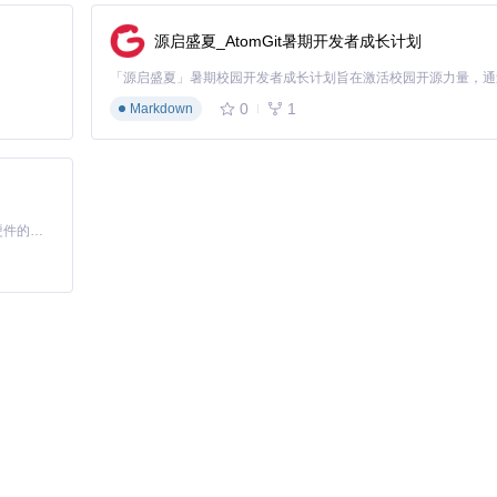
源启盛夏_AtomGit暑期开发者成长计划
0
1
Markdown
n/assets/graphics_driver/目录，可手动更新获取更好性能。
基于Python的Xiaozhi AI，适用于想要完整Xiaozhi体验而无需拥有专用硬件的用户。
n，可根据设备特性调整。
oot设备，普通用户无需修改系统权限即可运行。