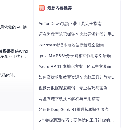
最新内容推荐
AcFunDown视频下载工具完全指南
用依赖的API接
还在为数字笔记抓狂？这款开源神器让手写批注效率提升300%
Windows笔记本电池健康管理全指南：从根源解决电池损耗问题
e兼容层
提供Wind
gmx_MMPBSA分子间相互作用索引错误的深度诊断与解决
程序互不干扰）。
Axure RP 11 本地化方案：Mac中文界面优化与原型设计工具汉化全指南
的流畅体验。
如何高效获取教育资源？这款工具让教材下载效率提升80%
视频元数据深度编辑：专业技巧与案例
网盘直链下载技术解析与应用指南
录）。通过虚拟按键映
如何用DeepSeek-R1推理模型提升复杂任务解决能力：完整指南
5个突破瓶颈技巧：硬件优化工具让你的电脑性能提升30%