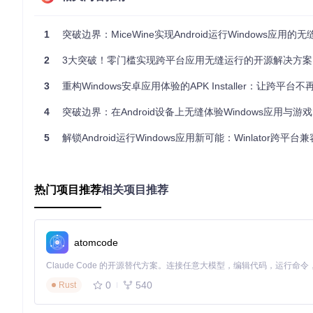
商务人士可直接运行桌面版Office软件处理复杂文档，支持宏
站，文档修改与PC端保持格式一致。
1
突破边界：MiceWine实现Android运行Windows应用的
创意生产象限：随时随地的创作工具
2
3大突破！零门槛实现跨平台应用无缝运行的开源解决方案：Windows与Android如何打
设计师可使用GIMP等图像编辑软件进行素材处理，开发者能运行
倍，满足移动创作需求。
3
重构Windows安卓应用体验的APK Installer：让跨平台不再
📱 新手快速上手：三步启动你的第一个Windows
4
突破边界：在Android设备上无缝体验Windows应用与游戏
步骤
传统方案
5
解锁Android运行Windows应用新可能：Winlator跨平台兼容创新
准备工作
安装虚拟机+Windows系统（20GB+空间）
下载
应用安装
手动配置兼容层参数
点击
热门项目推荐
相关项目推荐
运行设置
手动调整内存分配
智
操作流程：
环境准备
：首次启动应用后，等待自动下载基础运行环境（需
atomcode
应用安装
：点击主界面"添加应用"，选择本地EXE/MSI文件
启动运行
：在应用列表点击图标，自动进入优化后的运行环
0
540
Rust
🛠️ 进阶玩家攻略：释放设备全部潜能