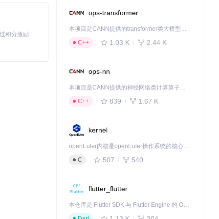
ops-transformer
本项目是CANN提供的transformer类大模型算子库，实现网络在NPU上加速计算。
「源启盛夏」暑期校园开发者成长计划旨在激活校园开源力量，通过积分激励、认证扶持、资源倾斜等形式，引导高校组织和开发者完成「入驻 — 建项目 — 做贡献 — 获认证 — 得资源」的完整闭环。无论你是想带领社团入驻平台的组织者，还是希望用代码贡献证明自己的开发者，都能在这里找到属于你的成长路径。
1.03 K
2.44 K
C++
ops-nn
本项目是CANN提供的神经网络类计算算子库，实现网络在NPU上加速计算。
839
1.67 K
C++
kernel
openEuler内核是openEuler操作系统的核心，既是系统性能与稳定性的基石，也是连接处理器、设备与服务的桥梁。
507
540
C
flutter_flutter
本仓库是 Flutter SDK 与 Flutter Engine 的 OpenHarmony 适配版本，由 CPF-Flutter 团队维护。开发者可使用熟悉的 Flutter 技术栈开发 OpenHarmony 应用，3.35.7 及以后的适配版本可基于本仓库源码构建支持 OpenHarmony 的 Flutter Engine。
1.13 K
304
Dart