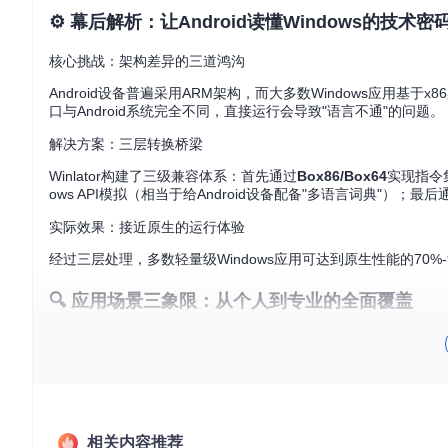
⚙️ 幕后解析：让Android读懂Windows的技术密
核心挑战：架构差异的三道鸿沟
Android设备普遍采用ARM架构，而大多数Windows应用基
口与Android系统完全不同，直接运行会导致"语言不通"的问题。
解决方案：三层转换桥梁
Winlator构建了三级兼容体系：首先通过
Box86/Box64
实现指令
ows API模拟（相当于给Android设备配备"多语言词典"）；最后
实际效果：接近原生的运行体验
经过三层处理，多数轻量级Windows应用可达到原生性能的70%
🔍 应用场景三象限：从个人到专业的全面覆盖
个人娱乐象限：随身携带的游戏库
经典游戏爱好者可通过Winlator重温《Fallout 3》《Sonic 
射，手机屏幕可模拟游戏手柄，配合触控优化算法，实现精准操
专业办公象限：移动办公的无缝衔接
相关内容推荐