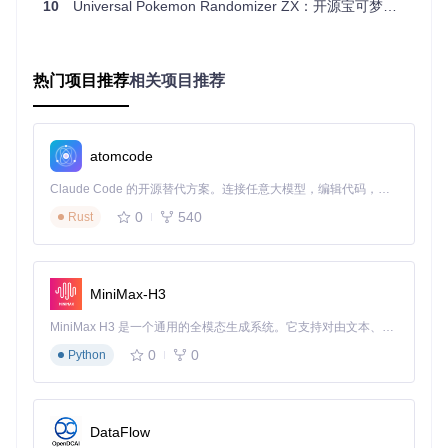
高级功能解析：解锁更多可能性
10
Universal Pokemon Randomizer ZX：开源宝可梦随机化工具解锁自定义玩法新体验
批量随机化功能
当你想一次性随机化多个ROM文件时，批量随机化功能就能
热门项目推荐
相关项目推荐
派上用场。在
src/com/dabomstew/pkrandom/BatchRand
omizationSettings.java
中可以找到相关实现，通过预设
配置，你可以高效处理多个文件，节省时间和精力。
atomcode
自定义命名系统
Claude Code 的开源替代方案。连接任意大模型，编辑代码，运行命令，自动验证 — 全自动执行。用 Rust 构建，极致性能。 ｜ An open-source alternative to Claude Code. Connect any LLM, edit code, run commands, and verify changes — autonomously. Built in Rust for speed. Get Started
工具支持自定义宝可梦和道具的名称，你可以在
src/com/da
bomstew/pkrandom/config/customnames.rncn
文件中进
0
540
Rust
行修改，打造属于自己的独特宝可梦世界，让游戏更具个性
化。
实用技巧与常见问题
MiniMax-H3
实用技巧
MiniMax H3 是一个通用的全模态生成系统。它支持对由文本、图像、视频和音频组成的多模态上下文进行统一理解，并能生成分辨率高达 2K、时长可达 15 秒的带原生立体声音频的视频。得益于面向任务泛化的系统设计，H3 在预训练阶段就已具备广泛的多模态上下文理解与生成能力，能够出色地执行复杂的多模态指令。
新手建议
：初次使用时，建议先从简单的随机化选项开始，
0
0
Python
如野生宝可梦和训练师队伍随机，逐步探索更多高级功能。
配置保存
：将自己喜欢的随机化配置保存为预设，下次使用
时直接加载，无需重复设置。
常见问题
DataFlow
Java环境问题
：若启动程序时提示Java相关错误，请检查J