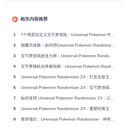
界面友好，操作流程简单，即使是不熟悉技术的玩家也能快速
掌握，无需复杂的配置即可开启随机化之旅。
相关内容推荐
快速入门指南：3步开启随机化冒险
环境要求
1
7个维度自定义宝可梦冒险：Universal Pokemon Randomizer ZX玩法革新指南
安装Java 8或更高版本
拥有合法的宝可梦游戏ROM文件
2
颠覆式体验：如何用Universal Pokemon Randomizer ZX打造专属宝可梦世界
足够的磁盘空间存储随机化后的文件
操作步骤
3
宝可梦游戏改造大师：Universal Pokemon Randomizer ZX完全使用手册 🎮
获取工具
：克隆仓库
git clone https://gitcode.co
m/gh_mirrors/un/universal-pokemon-randomizer
4
宝可梦随机化终极指南：Universal Pokemon Randomizer ZX完全使用教程
-zx
启动程序
：根据操作系统选择对应的启动文件
5
Universal Pokemon Randomizer ZX：打造全新宝可梦冒险体验
Windows用户：双击
launcher/launcher_WINDOWS.
6
Universal Pokemon Randomizer ZX：宝可梦游戏随机化终极指南
bat
macOS用户：运行
launcher/launcher_MAC.comma
7
如何使用 Universal Pokemon Randomizer ZX：让宝可梦游戏焕发全新乐趣的终极指南
nd
Linux用户：执行
launcher/launcher_UNIX.sh
8
Universal Pokemon Randomizer ZX：重塑经典宝可梦体验的焕新工具完全指南
加载ROM
：在程序中选择要随机化的宝可梦ROM文件，
进行相关设置后点击随机化按钮
9
推荐项目：Universal Pokemon Randomizer - 神奇宝贝世界的大胆重构