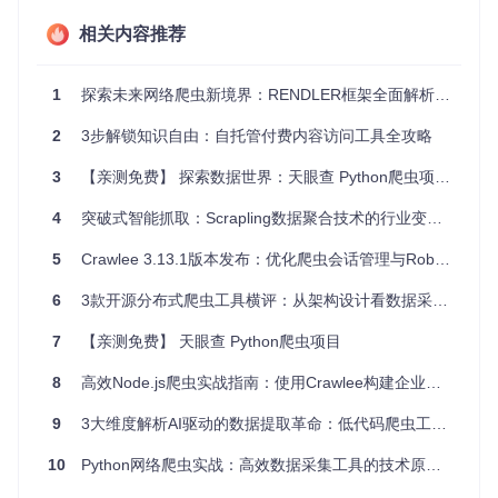
隔的最低标准。实施时应采用增量式解析策略，先获取协议内
相关内容推荐
容再动态调整爬取行为。
实践方案：构建自动化伦理矩阵
1
探索未来网络爬虫新境界：RENDLER框架全面解析与应用实践
行业自律标准：三阶约束机制
2
3步解锁知识自由：自托管付费内容访问工具全攻略
建立包含技术约束、组织约束与法律约束的三阶机制。技术层
3
【亲测免费】 探索数据世界：天眼查 Python爬虫项目推荐
面实施请求频率动态调节，组织层面设立自动化伦理审查委员
会，法律层面引入第三方合规审计。行业联盟应定期发布《自
4
突破式智能抓取：Scrapling数据聚合技术的行业变革与实践指南
动化行为白皮书》，统一技术标准与伦理规范。
自动化工具对比分析
5
Crawlee 3.13.1版本发布：优化爬虫会话管理与Robots.txt处理
工具特
Playwright MC
Puppetee
Selenium
6
3款开源分布式爬虫工具横评：从架构设计看数据采集效率
性
P
r
合规控
需手动配
7
【亲测免费】 天眼查 Python爬虫项目
内置速率限制
部分支持
制
置
8
高效Node.js爬虫实战指南：使用Crawlee构建企业级数据抓取解决方案
隐私保
会话隔离机制
基础支持
中等支持
护
9
3大维度解析AI驱动的数据提取革命：低代码爬虫工具的技术突破与实践指南
协议遵
需插件支
原生robots解析
有限支持
循
持
10
Python网络爬虫实战：高效数据采集工具的技术原理与行业应用
第三方审计流程