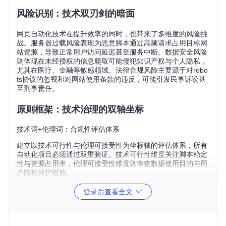
风险识别：技术双刃剑的暗面
网页自动化技术在提升效率的同时，也带来了多维度的风险挑
战。服务器过载风险表现为恶意脚本通过高频请求占用目标网
站资源，导致正常用户访问延迟甚至服务中断。数据安全风险
则体现在未经授权的信息爬取可能侵犯知识产权与个人隐私，
尤其在医疗、金融等敏感领域。法律合规风险主要源于对robo
ts协议的忽视和对网站使用条款的违反，可能引发民事诉讼甚
至刑事责任。
原则框架：技术治理的双轴坐标
技术词+伦理词：合规性评估体系
建立以技术可行性与伦理可接受性为坐标轴的评估体系，所有
自动化项目必须通过双重验证。技术可行性维度关注脚本稳定
性与资源占用率，伦理可接受性维度则审查数据使用目的与用
户隐私保护措施。
robots.txt协议深度解析
登录后查看全文
robots协议作为网站与爬虫间的契约，需要从三个层面进行解
析：User-agent字段的匹配规则决定爬虫权限范围，Disallow
指令明确禁止访问的路径，Crawl-delay参数则规定了请求间