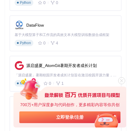
0
0
Python
用户隐私数据处理合规性
异常行为监控与应急响应预案
合规性检测工具推荐
合规性检测工具源码：开源自动化合规检测框架，支持请
DataFlow
求频率审计与数据流向追踪
伦理自动化决策系统：基于规则引擎的合规性预判工具，
基于大模型算子和工作流的高效文本大模型训练数据合成框架
提供实时风险评估
0
4
Python
自动化行为审计平台：集成日志分析与合规报告生成功能
的综合性管理工具
自动化行为自评量表
设计包含5个维度20项指标的自评体系，采用1-5分制评分。总
源启盛夏_AtomGit暑期开发者成长计划
分80分以上为低风险，60-79分为中风险，60分以下需暂停项
目进行全面整改。评分结果应作为项目上线的必要条件。
「源启盛夏」暑期校园开发者成长计划旨在激活校园开源力量，通过积分激励、认证扶持、资源倾斜等形式，引导高校组织和开发者完成「入驻 — 建项目 — 做贡献 — 获认证 — 得资源」的完整闭环。无论你是想带领社团入驻平台的组织者，还是希望用代码贡献证明自己的开发者，都能在这里找到属于你的成长路径。
0
1
Markdown
伦理自动化实践指南
完整规范文档参见docs/ethics-guidelines.md，包含从项目立
项到持续监控的全流程操作指引。建议技术团队每季度进行伦
700万+用户深度参与代码创作，更多精彩内容等你共创
py-xiaozhi
理合规培训，将自动化伦理纳入开发人员绩效考核体系。
基于Python的Xiaozhi AI，适用于想要完整Xiaozhi体验而无需拥有专用硬件的用户。
立即登录/注册
通过技术创新与伦理治理的双轮驱动，我们能够构建一个既高
0
1
效又负责任的网络自动化生态。这需要技术守护者们以专业智
Python
慧平衡创新需求与社会责任，共同守护数字世界的可持续发