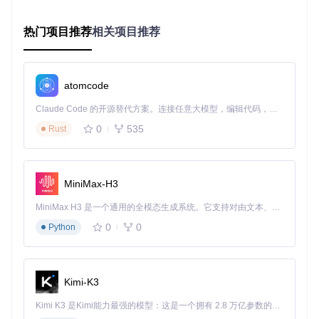
审计流程分为准备阶段（文档审查）、执行阶段（脚本测试）
热门项目推荐
相关项目推荐
与报告阶段（风险评级）。审计指标应包含请求频率合规率、
数据处理合规率与异常行为检测率，最终形成包含改进建议的
审计报告。
atomcode
行业影响：生态共建的乘数效应
Claude Code 的开源替代方案。连接任意大模型，编辑代码，运行命令，自动验证 — 全自动执行。用 Rust 构建，极致性能。 ｜ An open-source alternative to Claude Code. Connect any LLM, edit code, run commands, and verify changes — autonomously. Built in Rust for speed. Get Started
自动化请求频率计算公式
0
535
Rust
采用动态调节模型：
请求间隔 = 基础间隔 × (1 + 网站负载
系数 × 内容重要性系数)
。其中基础间隔源自robots协议的Cr
awl-delay值，网站负载系数通过实时响应时间计算，内容重要
性系数根据页面类型动态调整。
MiniMax-H3
W3C自动化测试标准应用
MiniMax H3 是一个通用的全模态生成系统。它支持对由文本、图像、视频和音频组成的多模态上下文进行统一理解，并能生成分辨率高达 2K、时长可达 15 秒的带原生立体声音频的视频。得益于面向任务泛化的系统设计，H3 在预训练阶段就已具备广泛的多模态上下文理解与生成能力，能够出色地执行复杂的多模态指令。
将W3C WebDriver规范中的伦理条款转化为可执行标准，重点
0
0
Python
实施：测试环境隔离、用户数据匿名化、操作可追溯性三大原
则。建立标准符合性认证机制，推动行业整体合规水平提升。
伦理检查清单
Kimi-K3
目标网站robots协议解析完成度
数据收集范围与使用目的匹配度
Kimi K3 是Kimi能力最强的模型：这是一个拥有 2.8 万亿参数的混合专家（MoE）模型，具备原生视觉理解能力，并支持 100 万 token 的上下文窗口。
请求频率动态调节机制有效性