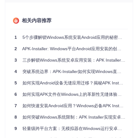
从而获取最完整的应用元数据。这种深度解析能力为后续的安
装决策提供了关键依据。
相关内容推荐
构建智能安装决策系统的核心逻辑
1
5个步骤解锁Windows系统安装Android应用的秘密：APK Installer全攻略
安装决策系统是APK Installer的另一大创新点，它能够根据解
2
APK-Installer: Windows平台Android应用安装的创新解决方案
析到的应用信息和当前系统环境，自动做出最优安装策略。系
统首先会检测Windows版本和硬件架构，判断是否支持Androi
3
三步解锁Windows系统安卓应用安装：APK Installer技术探索与实践指南
d应用运行。对于支持的环境，它会进一步分析应用的CPU架
构需求，自动匹配最合适的安装方式。
4
突破系统边界：APK-Installer如何实现Windows直装Android应用无缝运行
你是否遇到过安装应用后无法运行的情况？这通常是因为应用
架构与设备不匹配。APK Installer通过内置的ABIFilter和SDKF
5
如何实现Android设备无缝应用迁移？揭秘APK Installer的无线传输方案
ilter模块，能够智能识别应用支持的CPU架构（如armeabi-v7
a、arm64-v8a、x86等）和最低SDK版本，确保只有兼容的应
6
如何实现APK文件在Windows上的革新性无缝体验？3步解锁跨平台应用安装新方式
用才能被安装。这种智能筛选机制大大降低了安装失败的概
率。
7
如何快速安装Android应用？Windows必备APK Installer完整指南
8
如何突破Windows系统限制：APK Installer实现安卓应用无缝部署
打造无缝更新体验的实现机制
9
轻量级跨平台方案：无模拟器在Windows运行安卓应用的全新体验