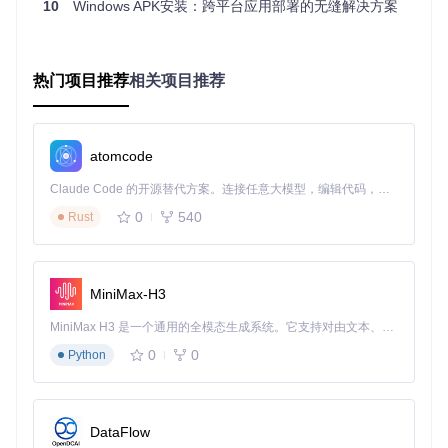
10
Windows APK安装：跨平台应用部署的无缝解决方案
应用更新是维护用户体验的关键环节，APK Installer在这方面
也做了精心设计。当检测到已安装应用的新版本时，系统会自
动切换到更新模式，保留原有权限设置的同时，清晰展示版本
变化。这种设计不仅保持了操作流程的一致性，还让用户能够
热门项目推荐
相关项目推荐
清楚了解更新内容。
为什么传统更新方式容易导致数据丢失？APK Installer通过增
量更新技术，只传输和安装变化的部分，不仅节省带宽，还能
最大限度保护用户数据。同时，更新界面与安装界面采用相似
atomcode
布局，降低了用户的学习成本。
Claude Code 的开源替代方案。连接任意大模型，编辑代码，运行命令，自动验证 — 全自动执行。用 Rust 构建，极致性能。 ｜ An open-source alternative to Claude Code. Connect any LLM, edit code, run commands, and verify changes — autonomously. Built in Rust for speed. Get Started
0
540
Rust
应用场景案例：从开发测试到日常使用
开发测试场景
MiniMax-H3
某Android开发者需要在Windows设备上测试应用的兼容性。
MiniMax H3 是一个通用的全模态生成系统。它支持对由文本、图像、视频和音频组成的多模态上下文进行统一理解，并能生成分辨率高达 2K、时长可达 15 秒的带原生立体声音频的视频。得益于面向任务泛化的系统设计，H3 在预训练阶段就已具备广泛的多模态上下文理解与生成能力，能够出色地执行复杂的多模态指令。
使用APK Installer，他可以快速安装不同架构的APK包，通过
界面直观查看权限需求和依赖关系，大大提高了测试效率。特
0
0
Python
别是在多设备测试时，工具的跨架构支持能力让他无需频繁切
换测试环境。
日常使用场景
DataFlow