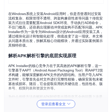
在Windows系统上安装Android应用时，你是否曾遇到过安装
流程复杂、权限管理不透明、跨架构兼容性差等问题？传统安
装方式往往需要配置Android SDK环境、手动执行ADB命令，
不仅门槛高，还容易出现驱动冲突或架构不匹配等问题。APK
Installer作为一款专为Windows设计的Android应用安装工具，
通过模块化设计和智能化处理，彻底改变了这一现状。本文将
从问题本质出发，拆解其核心功能模块，并通过实际案例展示
其独特价值。
解析APK解析引擎的底层实现原理
APK Installer的核心竞争力在于其高效的APK解析引擎，这一
引擎基于AAPT（Android Asset Packaging Tool）和AAPT2技
术构建，能够深度解析APK文件的内部结构。当用户导入APK
文件时，引擎首先会对文件进行完整性校验，确保安装包未被
篡改或损坏。随后，它会提取应用的关键信息，包括包名、版
本号、权限列表和资源文件等。
为什么传统方法在解析APK时经常出现信息不全的问题？这是
因为普通工具往往只能读取APK的表面信息，而APK Installer
登录后查看全文
通过集成AAPT2ForNet和AAPTForNet两个解析模块，能够深
入解析AndroidManifest.xml文件，甚至解码二进制XML格式，