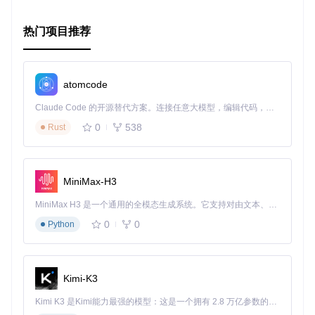
热门项目推荐
atomcode
Claude Code 的开源替代方案。连接任意大模型，编辑代码，运行命令，自动验证 — 全自动执行。用 Rust 构建，极致性能。 ｜ An open-source alternative to Claude Code. Connect any LLM, edit code, run commands, and verify changes — autonomously. Built in Rust for speed. Get Started
0
538
Rust
MiniMax-H3
MiniMax H3 是一个通用的全模态生成系统。它支持对由文本、图像、视频和音频组成的多模态上下文进行统一理解，并能生成分辨率高达 2K、时长可达 15 秒的带原生立体声音频的视频。得益于面向任务泛化的系统设计，H3 在预训练阶段就已具备广泛的多模态上下文理解与生成能力，能够出色地执行复杂的多模态指令。
0
0
Python
Kimi-K3
Kimi K3 是Kimi能力最强的模型：这是一个拥有 2.8 万亿参数的混合专家（MoE）模型，具备原生视觉理解能力，并支持 100 万 token 的上下文窗口。