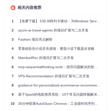
项目特点
相关内容推荐
灵活性
：使用PipeHub，你可以自由定制请求处理流程，
满足特定需求。
1
【免费下载】 530-8I阵列卡驱动：为Windows Server 2016 & 2012 R2保驾护航
扩展性
：通过编写插件，轻松添加新的功能或模块，扩展
2
azure-ai-travel-agents 的项目扩展与二次开发
其应用范围。
3
Fashion 项目亮点解析
文档完善
：尽管项目尚处于早期，已经提供了详尽的在线
文档（
https://pipehub.io
），便于理解和使用。
4
零基础告别小说丢失烦恼：番茄小说下载器全攻略
社区驱动
：随着更多开发者参与，PipeHub的稳定性和功
5
Mamba4Rec 的项目扩展与二次开发
能将持续提升。
6
mcp-sequentialthinking-tools：指导问题解决的智能工具推荐
虽然PipeHub目前可能还不适合生产环境，但其独特的设计理
念和强大的功能预示着它的广阔前景。对于喜欢探索新技术和
7
VPS-Recommendation 的项目扩展与二次开发
寻求更高效网络解决方案的开发者来说，这是一个不容错过的
机会。让我们一起期待并参与到PipeHub的成长之中吧！
8
guidance-for-personalized-ecommerce-recommendations-using-amazon-bedrock-agents 的项目扩展与二次开发
9
基于Spark的电影推荐系统：10个常见问题终极解决方案指南 🎬
10
30分钟部署AutoGluon Chronos：工业级时间序列预测模型落地指南