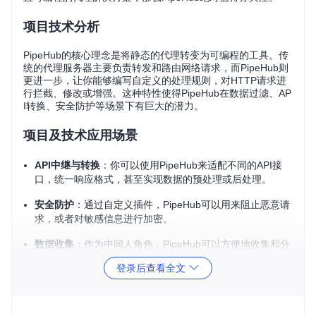
项目技术分析
PipeHub的核心理念是将静态的代理转变为可编程的工具。传
统的代理服务器主要负责转发和路由网络请求，而PipeHub则
更进一步，让你能够编写自定义的处理规则，对HTTP请求进
行拦截、修改或增强。这种特性使得PipeHub在数据过滤、AP
I转换、安全防护等场景下有巨大的潜力。
项目及技术应用场景
API中继与转换
：你可以使用PipeHub来适配不同的API接
口，统一响应格式，甚至实现数据的预处理或后处理。
安全防护
：通过自定义插件，PipeHub可以用来阻止恶意请
求，或者对敏感信息进行加密。
数据收集
：作为中间人角色，PipeHub可以方便地收集和分
析来自多个源的数据。
登录后查看全文
测试与调试
：在开发过程中，它可以用于模拟不同的服务行
为，帮助快速定位问题。