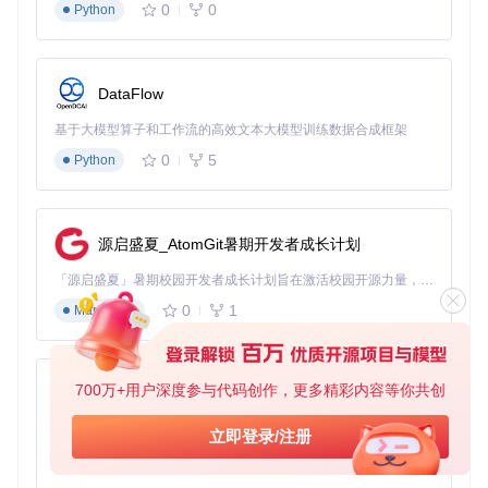
0
0
Python
DataFlow
基于大模型算子和工作流的高效文本大模型训练数据合成框架
0
5
Python
源启盛夏_AtomGit暑期开发者成长计划
「源启盛夏」暑期校园开发者成长计划旨在激活校园开源力量，通过积分激励、认证扶持、资源倾斜等形式，引导高校组织和开发者完成「入驻 — 建项目 — 做贡献 — 获认证 — 得资源」的完整闭环。无论你是想带领社团入驻平台的组织者，还是希望用代码贡献证明自己的开发者，都能在这里找到属于你的成长路径。
0
1
Markdown
700万+用户深度参与代码创作，更多精彩内容等你共创
py-xiaozhi
基于Python的Xiaozhi AI，适用于想要完整Xiaozhi体验而无需拥有专用硬件的用户。
立即登录/注册
0
1
Python