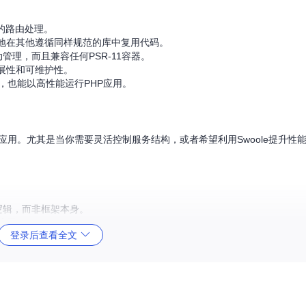
效的路由处理。
地在其他遵循同样规范的库中复用代码。
动管理，而且兼容任何PSR-11容器。
展性和可维护性。
che，也能以高性能运行PHP应用。
b应用。尤其是当你需要灵活控制服务结构，或者希望利用Swoole提升性能时
逻辑，而非框架本身。
扩展。
登录后查看全文
HTTP服务器能力。
。
ework
进行安装。对于快速试用，可以查看
quick start
项目。