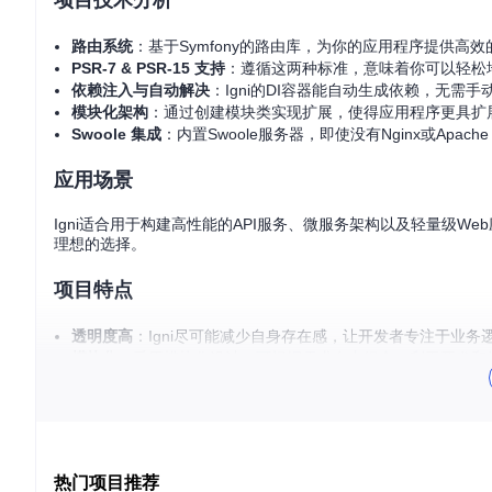
项目技术分析
路由系统
：基于Symfony的路由库，为你的应用程序提供高
PSR-7 & PSR-15 支持
：遵循这两种标准，意味着你可以轻松
依赖注入与自动解决
：Igni的DI容器能自动生成依赖，无需手
模块化架构
：通过创建模块类实现扩展，使得应用程序更具扩
Swoole 集成
：内置Swoole服务器，即使没有Nginx或Apa
应用场景
Igni适合用于构建高性能的API服务、微服务架构以及轻量级We
理想的选择。
项目特点
透明度高
：Igni尽可能减少自身存在感，让开发者专注于业务
模块化
：采用模块化设计，可根据需求自由组合，利于开发和
高性能
：结合Swoole，提供类似Node.js的即时启动、高性能
简单易用
：起步简单，仅需几行代码就能运行一个基本的应用
详细文档
：提供了详细的文档和示例，便于快速上手。
要开始使用Igni，只需运行
composer install igniphp/fram
热门项目推荐