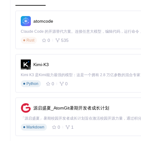
总的来说，无论是初学者还是经验丰富的开发者，Igni都能为你带
atomcode
0
535
Rust
Kimi-K3
0
0
Python
源启盛夏_AtomGit暑期开发者成长计划
0
1
Markdown