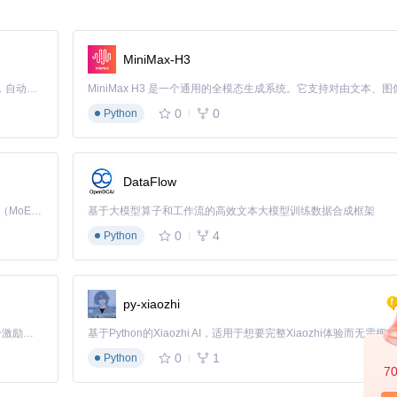
来愉快的开发体验。如果你追求高效且灵活的PHP开发，那么Igni绝对
MiniMax-H3
Claude Code 的开源替代方案。连接任意大模型，编辑代码，运行命令，自动验证 — 全自动执行。用 Rust 构建，极致性能。 ｜ An open-source alternative to Claude Code. Connect any LLM, edit code, run commands, and verify changes — autonomously. Built in Rust for speed. Get Started
0
0
Python
DataFlow
Kimi K3 是Kimi能力最强的模型：这是一个拥有 2.8 万亿参数的混合专家（MoE）模型，具备原生视觉理解能力，并支持 100 万 token 的上下文窗口。
基于大模型算子和工作流的高效文本大模型训练数据合成框架
0
4
Python
py-xiaozhi
「源启盛夏」暑期校园开发者成长计划旨在激活校园开源力量，通过积分激励、认证扶持、资源倾斜等形式，引导高校组织和开发者完成「入驻 — 建项目 — 做贡献 — 获认证 — 得资源」的完整闭环。无论你是想带领社团入驻平台的组织者，还是希望用代码贡献证明自己的开发者，都能在这里找到属于你的成长路径。
0
1
Python
7