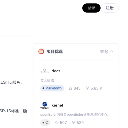
登录
注册
项目优选
收起
docs
暂无描述
STful服务。
843
5.63 K
Markdown
kernel
R-15标准，确
openEuler内核是openEuler操作系统的核心，既是系统性能与稳定性的基石，也是连接处理器、设备与服务的桥梁。
507
539
C