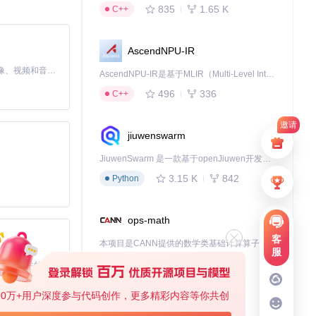
值得尝试。
835
1.65 K
C++
AscendNPU-IR
MiniMax H3 是一个通用的全模态生成系统。它支持对由文本、图像、视频和音频组成的多模态上下文进行统一理解，并能生成分辨率高达 2K、时长可达 15 秒的带原生立体声音频的视频。得益于面向任务泛化的系统设计，H3 在预训练阶段就已具备广泛的多模态上下文理解与生成能力，能够出色地执行复杂的多模态指令。
AscendNPU-IR是基于MLIR（Multi-Level Intermediate Representation）构建的，面向昇腾亲和算子编译时使用的中间表示，提供昇腾完备表达能力，通过编译优化提升昇腾AI处理器计算效率，支持通过生态框架使能昇腾AI处理器与深度调优
496
336
C++
邀请
jiuwenswarm
JiuwenSwarm 是一款基于openJiuwen开发的智能AI Agent，它能够将大语言模型的强大能力，通过你日常使用的各类通讯应用，直接延伸至你的指尖。
3.15 K
842
Python
ops-math
客
本项目是CANN提供的数学类基础计算算子库，实现网络在NPU上加速计算。
服
1.24 K
1.36 K
C++
基于Python的Xiaozhi AI，适用于想要完整Xiaozhi体验而无需拥有专用硬件的用户。
00万+用户深度参与代码创作，更多精彩内容等你共创
deveco-code