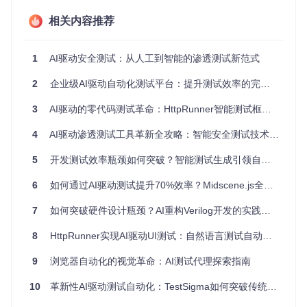
验丰富的测试工程师，能够"看懂"界面内容并做出判断。
相关内容推荐
其核心技术流程如下：
1
AI驱动安全测试：从人工到智能的渗透测试新范式
界面理解
：通过AI视觉识别技术分析界面元素，构建语义
2
企业级AI驱动自动化测试平台：提升测试效率的完整实施指南
化的UI结构
3
AI驱动的零代码测试革命：HttpRunner智能测试框架技术解析
任务规划
：将自然语言指令分解为可执行的操作步骤
智能执行
：根据界面上下文动态调整操作策略
4
AI驱动渗透测试工具革新全攻略：智能安全测试技术与实践指南
结果验证
：自动对比实际结果与预期结果
5
开发测试效率瓶颈如何突破？智能测试生成引领自动化测试新范式
这种架构的优势在于，即使界面布局发生变化，只要功能元素
的视觉特征保持一致，测试就能正常执行，大大降低了维护成
6
如何通过AI驱动测试提升70%效率？Midscene.js全场景应用指南
本。
7
如何突破硬件设计瓶颈？AI重构Verilog开发的实践指南
实战场景拆解：如何解决电商和金融应用的测试
难题？
8
HttpRunner实现AI驱动UI测试：自然语言测试自动化的技术实践
9
浏览器自动化的视觉革命：AI测试代理探索指南
场景一：电商平台商品搜索与比价测试
以eBay平台为例，传统测试需要编写复杂脚本来定位搜索框、
10
革新性AI驱动测试自动化：TestSigma如何突破传统测试效率瓶颈
输入关键词、点击搜索按钮，然后解析搜索结果。使用Midsce