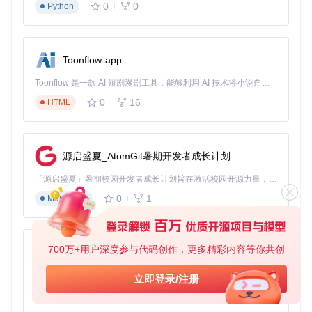
0
0
Python
预测性测试
：通过分析历史测试数据，提前预测潜在的界
面变化风险
自适应执行
：测试脚本能够根据应用状态动态调整执行策
Toonflow-app
略
多模态交互
：结合语音、图像等多种输入方式，进一步降
Toonflow 是一款 AI 短剧漫剧工具，能够利用 AI 技术将小说自动转化为剧本，并结合 AI 生成的图片和视频，实现高效的短剧创作。借助 Toonflow，可以轻松完成从文字到影像的全流程，让短剧制作变得更加智能与便捷。
低测试门槛
0
16
HTML
如何快速上手Midscene.js？
源启盛夏_AtomGit暑期开发者成长计划
准备-执行-验证三步骤法
：
「源启盛夏」暑期校园开发者成长计划旨在激活校园开源力量，通过积分激励、认证扶持、资源倾斜等形式，引导高校组织和开发者完成「入驻 — 建项目 — 做贡献 — 获认证 — 得资源」的完整闭环。无论你是想带领社团入驻平台的组织者，还是希望用代码贡献证明自己的开发者，都能在这里找到属于你的成长路径。
环境准备
0
1
Markdown
# 克隆项目
git 
clone
cd
 midscene

700万+用户深度参与代码创作，更多精彩内容等你共创
AionUi
# 安装依赖
免费、本地、开源的 24/7 全天候 Cowork 应用，以及适用于 Gemini CLI、Claude Code、Codex、OpenCode、Qwen Code、Goose CLI、Auggie 等的 OpenClaw | 🌟 喜欢就点star吧
立即登录/注册
0
6
TypeScript
启动测试环境