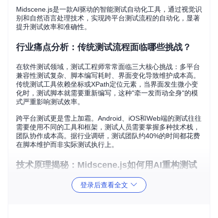
Midscene.js是一款AI驱动的智能测试自动化工具，通过视觉识
别和自然语言处理技术，实现跨平台测试流程的自动化，显著
提升测试效率和准确性。
行业痛点分析：传统测试流程面临哪些挑战？
在软件测试领域，测试工程师常常面临三大核心挑战：多平台
兼容性测试复杂、脚本编写耗时、界面变化导致维护成本高。
传统测试工具依赖坐标或XPath定位元素，当界面发生微小变
化时，测试脚本就需要重新编写，这种"牵一发而动全身"的模
式严重影响测试效率。
跨平台测试更是雪上加霜。Android、iOS和Web端的测试往往
需要使用不同的工具和框架，测试人员需要掌握多种技术栈，
团队协作成本高。据行业调研，测试团队约40%的时间都花费
在脚本维护而非实际测试执行上。
技术原理揭秘：Midscene.js如何用AI重构测试
流程？
登录后查看全文
Midscene.js采用视觉驱动的技术架构，彻底改变了传统测试
工具的工作方式。如果把传统测试工具比作"按图索骥"——必
须知道精确坐标才能找到元素，那么Midscene.js就像一位经