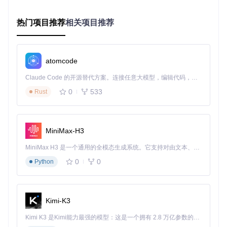
ne.js，只需输入自然语言指令"搜索'Headphones'并获取前5个
商品的价格"，系统就能自动完成整个流程。
热门项目推荐
相关项目推荐
操作步骤
：
atomcode
准备
：启动Midscene.js Playground，连接测试环境
执行
：在Prompt框输入"搜索'Headphones'并获取前5个商
Claude Code 的开源替代方案。连接任意大模型，编辑代码，运行命令，自动验证 — 全自动执行。用 Rust 构建，极致性能。 ｜ An open-source alternative to Claude Code. Connect any LLM, edit code, run commands, and verify changes — autonomously. Built in Rust for speed. Get Started
品的价格"，点击Run
0
533
Rust
验证
：系统自动生成测试报告，包含每个步骤的执行结果
和截图
场景二：金融应用转账流程测试
金融应用对测试准确性要求极高，传统测试需要大量断言来验
MiniMax-H3
证每一步操作的正确性。Midscene.js通过智能断言功能，能
够自动识别金额、账户信息等关键数据并进行验证。
MiniMax H3 是一个通用的全模态生成系统。它支持对由文本、图像、视频和音频组成的多模态上下文进行统一理解，并能生成分辨率高达 2K、时长可达 15 秒的带原生立体声音频的视频。得益于面向任务泛化的系统设计，H3 在预训练阶段就已具备广泛的多模态上下文理解与生成能力，能够出色地执行复杂的多模态指令。
0
0
Python
为什么这么做
：金融应用测试中，人工编写断言容易遗漏
边界条件，而AI驱动的智能断言能够基于上下文自动识别
需要验证的关键信息，提高测试覆盖率。
Kimi-K3
未来演进方向：测试自动化将走向何方？
Kimi K3 是Kimi能力最强的模型：这是一个拥有 2.8 万亿参数的混合专家（MoE）模型，具备原生视觉理解能力，并支持 100 万 token 的上下文窗口。
随着AI技术的不断发展，测试自动化将呈现三大趋势：