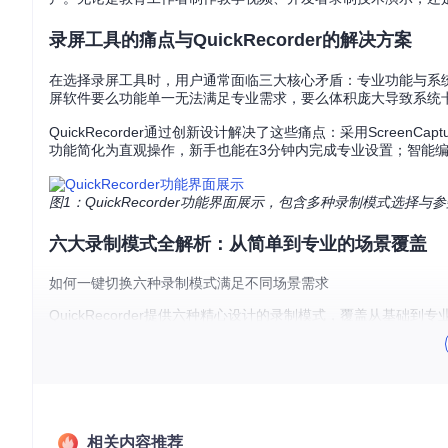
录屏工具的痛点与QuickRecorder的解决方案
在选择录屏工具时，用户通常面临三大核心矛盾：专业功能与系
屏软件要么功能单一无法满足专业需求，要么体积庞大导致系统
QuickRecorder通过创新设计解决了这些痛点：采用Screen
功能简化为直观操作，新手也能在3分钟内完成专业设置；智能编
图1：QuickRecorder功能界面展示，包含多种录制模式选择与
六大录制模式全解析：从简单到专业的场景覆盖
如何一键切换六种录制模式满足不同场景需求
QuickRecorder提供六种精心设计的录制模式，覆盖从基础到
全屏录制
：智能识别多显示器环境，自动适配Retina屏幕高分
或使用快捷键Cmd+Shift+1。
区域录制
：通过精准坐标定位系统实现像素级范围调整，支持自
应用录制
：实时跟踪目标应用窗口，自动忽略其他区域内容，即
相关内容推荐