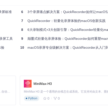
保持录制内容的完整性。适合需要展示特定软件界面操作的场景。
化录屏标准
6
3个录屏痛点解决方案：QuickRecorder如何让macOS用户
持麦克风输入，适合制作播客或音频教程。
7
QuickRecorder：轻量化录屏体验的macOS创新实践
需复杂网络设置，为移动应用开发者提供便捷的演示录制方案。
8
6大录制模式+3大创新引擎：QuickRecorder轻量化macOS
屏幕亮度干扰
OS录屏工具
9
颠覆式轻量化录屏体验：QuickRecorder如何重塑macOS用
体验
10
macOS录屏专业级解决方案：QuickRecorder从入门
码系统。传统录屏工具采用固定参数录制，导致要么文件过大要么画质不足。而Qu
略：
算法保证代码和文字清晰可读
范围，确保视频内容流畅自然
MiniMax-H3
裂和卡顿
Claude Code 的开源替代方案。连接任意大模型，编辑代码，运行命令，自动验证 — 全自动执行。用 Rust 构建，极致性能。 ｜ An open-source alternative to Claude Code. Connect any LLM, edit code, run commands, and verify changes — autonomously. Built in Rust for speed. Get Started
制减少25-40%，极大节省存储空间。
0
0
Python
er的多音轨独立录制系统解决了这一需求。它将系统声音与麦克风输入分离为