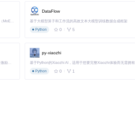
要的音频轨道。这一功能特别适合教学视频制作，讲师可以先录制屏幕操
DataFlow
Kimi K3 是Kimi能力最强的模型：这是一个拥有 2.8 万亿参数的混合专家（MoE）模型，具备原生视觉理解能力，并支持 100 万 token 的上下文窗口。
基于大模型算子和工作流的高效文本大模型训练数据合成框架
0
5
Python
，比传统方法减少30%系统资源占用
加效果而不影响录制性能
py-xiaozhi
列芯片Mac上表现尤为出色
「源启盛夏」暑期校园开发者成长计划旨在激活校园开源力量，通过积分激励、认证扶持、资源倾斜等形式，引导高校组织和开发者完成「入驻 — 建项目 — 做贡献 — 获认证 — 得资源」的完整闭环。无论你是想带领社团入驻平台的组织者，还是希望用代码贡献证明自己的开发者，都能在这里找到属于你的成长路径。
专业软件的录制功能。
0
1
Python
风（讲解声音）