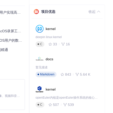
项目优选
收起
实现高效屏幕录制
kernel
录屏工具深度评测
deepin linux kernel
户的数字创作流程
33
16
C
到精通
docs
ickRecor
暂无描述
843
5.64 K
Markdown
kernel
MiniMax H3 是一个通用的全模态生成系统。它支持对由文本、图像、视频和音频组成的多模态上下文进行统一理解，并能生成分辨率高达 2K、时长可达 15 秒的带原生立体声音频的视频。得益于面向任务泛化的系统设计，H3 在预训练阶段就已具备广泛的多模态上下文理解与生成能力，能够出色地执行复杂的多模态指令。
openEuler内核是openEuler操作系统的核心，既是系统性能与稳定性的基石，也是连接处理器、设备与服务的桥梁。
507
539
C
独立音轨，用户