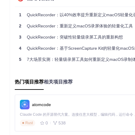
窗口录制
：精确捕获指定窗口内容，不受窗口移动和遮挡影响，
1
QuickRecorder：以40%效率提升重新定义macOS轻量
音频录制
：采用无驱动环回技术实现系统声音纯净捕获，同时支
2
QuickRecorder：重新定义macOS录屏体验的轻量化工具
移动设备录制
：通过USB连接直接捕获iOS设备屏幕内容，无
3
QuickRecorder：突破性轻量级录屏工具的重新构想
图2：QuickRecorder深色模式界面，适合夜间录制环境，减少
4
QuickRecorder：基于ScreenCapture Kit的轻量化mac
三大核心技术亮点：轻量化设计背后的创新
5
7大场景实测：轻量级录屏工具如何重新定义macOS录制
智能场景识别编码如何提升录制效率
QuickRecorder最引人注目的技术创新在于其智能场景识别编
热门项目推荐
相关项目推荐
der内置场景分析引擎，能实时识别内容类型并动态调整编码策
文本编辑场景
：自动启用清晰度优先模式，通过增强边缘锐化
视频播放场景
：切换至动态优化模式，提升色彩还原度和动态
atomcode
游戏场景
：启用高性能模式，优先保证帧率稳定，减少画面撕
这种智能编码技术不仅提升了视频质量，还使文件体积比固定参数录
0
538
Rust
多音轨独立录制系统的专业应用
专业内容创作往往需要对音频进行精细处理，QuickRecord