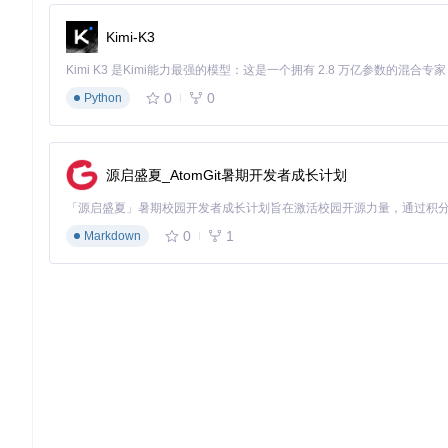
可在后期编辑中单独调节各音轨音量、进行降噪处理或删除不需
后期再录制讲解人声，实现更高质量的内容创作。
Kimi-K3
高效硬件加速架构解析
0
0
Python
QuickRecorder采用三层架构设计实现轻量化与高性能的平衡：
捕获层
：基于ScreenCapture Kit实现高效屏幕数据采集
处理层
：应用Metal渲染技术进行实时视频处理，支持复杂叠
源启盛夏_AtomGit暑期开发者成长计划
编码层
：利用VideoToolbox框架实现硬件加速编码，在M系
这种架构设计使应用在保持10MB小巧体积的同时，实现了媲美
0
1
Markdown
典型用户场景与最佳实践
教育工作者：如何制作高质量教学视频
适用人群
：在线课程讲师、学校教师、培训师
核心需求
：清晰展示教学内容、画中画摄像头、多音轨录制
操作流程
：
选择"全屏录制"模式，在设置中启用"摄像头叠加"功能
开启"多音轨录制"，分别捕获系统声音（课件音频）和麦克
使用"标记"功能在关键点添加时间戳，便于后期编辑