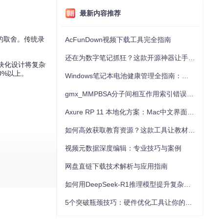
最新内容推荐
的取舍。传统录
AcFunDown视频下载工具完全指南
还在为数字笔记抓狂？这款开源神器让手写批注效率提升300%
；模块化设计将复杂
0%以上。
Windows笔记本电池健康管理全指南：从根源解决电池损耗问题
gmx_MMPBSA分子间相互作用索引错误的深度诊断与解决
Axure RP 11 本地化方案：Mac中文界面优化与原型设计工具汉化全指南
如何高效获取教育资源？这款工具让教材下载效率提升80%
视频元数据深度编辑：专业技巧与案例
网盘直链下载技术解析与应用指南
全屏画面"按钮
如何用DeepSeek-R1推理模型提升复杂任务解决能力：完整指南
5个突破瓶颈技巧：硬件优化工具让你的电脑性能提升30%