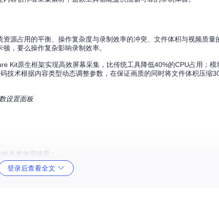
统资源占用的平衡、操作复杂度与录制效率的冲突、文件体积与视频质量
卡顿，要么操作复杂影响录制效率。
Capture Kit原生框架实现高效屏幕采集，比传统工具降低40%的CPU占用
码技术根据内容类型动态调整参数，在保证画质的同时将文件体积压缩3
参数设置面板
专业的各类使用场景：
登录后查看全文
辨率，适合需要完整记录桌面操作的场景。激活方式：点击顶部工具栏"录制
由拖拽选择录制区域。特别适合只需要展示特定内容的教程录制。
使应用窗口被遮挡也能持续录制。对软件演示和应用教学非常实用。