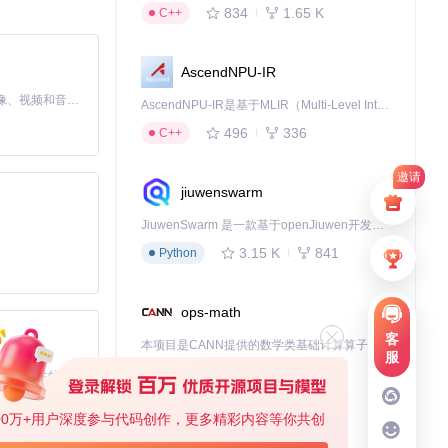
834
1.65 K
C++
AscendNPU-IR
MiniMax H3 是一个通用的全模态生成系统。它支持对由文本、图像、视频和音频组成的多模态上下文进行统一理解，并能生成分辨率高达 2K、时长可达 15 秒的带原生立体声音频的视频。得益于面向任务泛化的系统设计，H3 在预训练阶段就已具备广泛的多模态上下文理解与生成能力，能够出色地执行复杂的多模态指令。
AscendNPU-IR是基于MLIR（Multi-Level Intermediate Representation）构建的，面向昇腾亲和算子编译时使用的中间表示，提供昇腾完备表达能力，通过编译优化提升昇腾AI处理器计算效率，支持通过生态框架使能昇腾AI处理器与深度调优
496
336
C++
邀请
jiuwenswarm
JiuwenSwarm 是一款基于openJiuwen开发的智能AI Agent，它能够将大语言模型的强大能力，通过你日常使用的各类通讯应用，直接延伸至你的指尖。
3.15 K
841
Python
ops-math
客
本项目是CANN提供的数学类基础计算算子库，实现网络在NPU上加速计算。
服
1.24 K
1.36 K
C++
基于Python的Xiaozhi AI，适用于想要完整Xiaozhi体验而无需拥有专用硬件的用户。
00万+用户深度参与代码创作，更多精彩内容等你共创
deveco-code