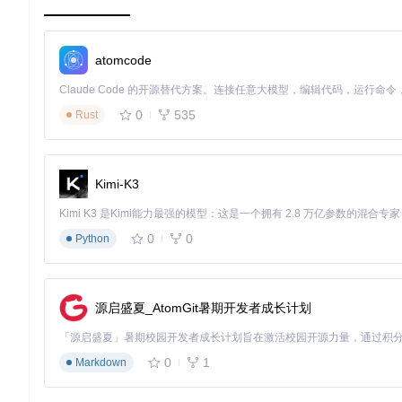
提示工程
（Prompt Engineering）的结构化设计方法
上下文窗口管理与信息压缩技术
atomcode
多轮对话中的状态保持策略
选择技术路径
基于业务场景选择最优实现方案：
0
535
Rust
何时使用RAG（检索增强生成）而非微调
向量数据库选型与检索策略优化
参数高效微调的适用条件与实施步骤
Kimi-K3
设计系统架构
0
0
Python
构建可靠的AI应用基础设施：
模型网关与流量控制机制
源启盛夏_AtomGit暑期开发者成长计划
输入输出安全护栏（Guardrails）设计
缓存策略与性能优化方案
0
1
Markdown