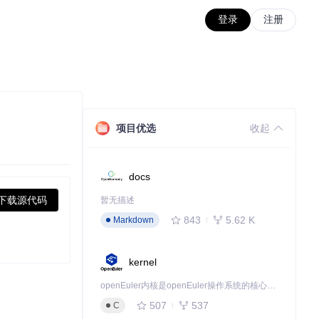
登录
注册
项目优选
收起
docs
下载源代码
暂无描述
843
5.62 K
Markdown
kernel
openEuler内核是openEuler操作系统的核心，既是系统性能与稳定性的基石，也是连接处理器、设备与服务的桥梁。
507
537
C