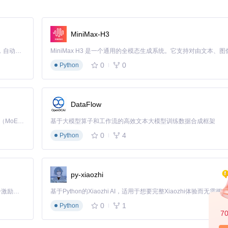
MiniMax-H3
Claude Code 的开源替代方案。连接任意大模型，编辑代码，运行命令，自动验证 — 全自动执行。用 Rust 构建，极致性能。 ｜ An open-source alternative to Claude Code. Connect any LLM, edit code, run commands, and verify changes — autonomously. Built in Rust for speed. Get Started
0
0
Python
DataFlow
Kimi K3 是Kimi能力最强的模型：这是一个拥有 2.8 万亿参数的混合专家（MoE）模型，具备原生视觉理解能力，并支持 100 万 token 的上下文窗口。
基于大模型算子和工作流的高效文本大模型训练数据合成框架
0
4
Python
py-xiaozhi
「源启盛夏」暑期校园开发者成长计划旨在激活校园开源力量，通过积分激励、认证扶持、资源倾斜等形式，引导高校组织和开发者完成「入驻 — 建项目 — 做贡献 — 获认证 — 得资源」的完整闭环。无论你是想带领社团入驻平台的组织者，还是希望用代码贡献证明自己的开发者，都能在这里找到属于你的成长路径。
0
1
Python
7