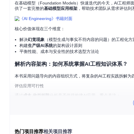
在基础模型（Foundation Models）快速迭代的今天，AI工程师面
供了一套完整的
基础模型应用框架
，帮助技术团队从需求评估到
核心价值体现在三个维度：
解决
幻觉现象
（模型生成与事实不符内容的问题）的工程化方
构建
生产级AI系统
的架构设计原则
平衡性能、成本与安全性的技术选型方法论
解析内容架构：如何系统掌握AI工程知识体系？
本书采用问题导向的内容组织方式，将复杂的AI工程实践拆解为
评估应用可行性
通过
成本-收益矩阵
分析是否值得构建AI应用，重点关注：
问题是否适合用基础模型解决
数据可获得性与质量评估
性能指标的设定与度量方法
优化模型输出
热门项目推荐
相关项目推荐
针对基础模型的固有局限，提供工程化解决方案：