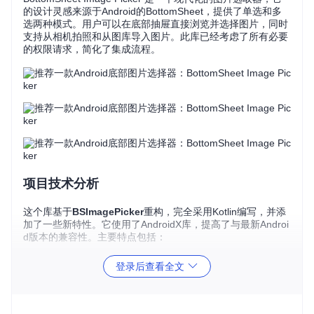
的设计灵感来源于Android的BottomSheet，提供了单选和多
选两种模式。用户可以在底部抽屉直接浏览并选择图片，同时
支持从相机拍照和从图库导入图片。此库已经考虑了所有必要
的权限请求，简化了集成流程。
项目技术分析
这个库基于
BSImagePicker
重构，完全采用Kotlin编写，并添
加了一些新特性。它使用了AndroidX库，提高了与最新Androi
d版本的兼容性。主要特点包括：
单选/多选模式
：用户可以直接在底部抽屉中进行单张或多
登录后查看全文
张图片的选择。
相机功能
：允许用户直接通过相机拍摄新照片。
图库接入
：可以从用户的相册中选择图片。