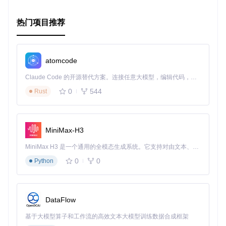
要将BottomSheet Image Picker集成到你的项目中，请按照以
热门项目推荐
下步骤操作：
在项目级别的
build.gradle
文件里添加JitPack仓库。
在应用级别的
build.gradle
文件中引入依赖。
atomcode
创建自己的
FileProvider
。
实现
BottomSheetImagePicker.OnImagesSelectedLi
Claude Code 的开源替代方案。连接任意大模型，编辑代码，运行命令，自动验证 — 全自动执行。用 Rust 构建，极致性能。 ｜ An open-source alternative to Claude Code. Connect any LLM, edit code, run commands, and verify changes — autonomously. Built in Rust for speed. Get Started
stener
回调接口。
0
544
Rust
使用Builder创建并显示图片选择器。
有关详细集成步骤和示例代码，请参阅项目Readme。
MiniMax-H3
总体来说，BottomSheet Image Picker是一个高效、美观的图
片选择解决方案，值得你在下一个Android项目中尝试。立即
MiniMax H3 是一个通用的全模态生成系统。它支持对由文本、图像、视频和音频组成的多模态上下文进行统一理解，并能生成分辨率高达 2K、时长可达 15 秒的带原生立体声音频的视频。得益于面向任务泛化的系统设计，H3 在预训练阶段就已具备广泛的多模态上下文理解与生成能力，能够出色地执行复杂的多模态指令。
加入这个社区，享受它带来的便利吧！
0
0
Python
DataFlow
基于大模型算子和工作流的高效文本大模型训练数据合成框架