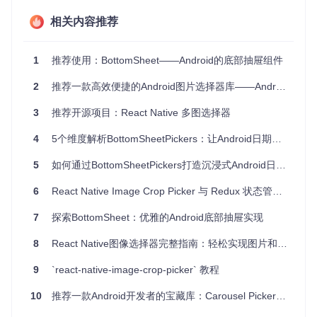
权限处理
：自动处理运行时权限请求，确保应用在各种环
境下都能正常工作。
相关内容推荐
项目及技术应用场景
1
推荐使用：BottomSheet——Android的底部抽屉组件
BottomSheet Image Picker 非常适合应用于任何需要用户从
2
推荐一款高效便捷的Android图片选择器库——Android Image Picker
设备上选择图片的场景，例如社交媒体应用的上传图片功能、
个人资料设置页面、或者其他需要用户上传图片的地方。由于
3
推荐开源项目：React Native 多图选择器
其轻量级、易于集成的特点，它特别适合快速开发和迭代的项
目。
4
5个维度解析BottomSheetPickers：让Android日期时间选择体验提升300%
项目特点
5
如何通过BottomSheetPickers打造沉浸式Android日期选择体验？
简单易用
：只需几行代码即可将图片选择功能加入到你的应
6
React Native Image Crop Picker 与 Redux 状态管理集成：终极指南
用中。
灵活定制
：提供多种样式选项，如相机按钮和图库按钮的风
7
探索BottomSheet：优雅的Android底部抽屉实现
格，以及头部文本等。
8
全面兼容
React Native图像选择器完整指南：轻松实现图片和视频选择功能 🚀
：支持Android API Level 17及以上的版本，覆盖
了广泛的设备范围。
9
`react-native-image-crop-picker` 教程
支持多标签
：可通过requestTag参数方便地在一个页面中展
示多个图片选择器。
10
推荐一款Android开发者的宝藏库：Carousel Picker 图片轮播组件
如何使用