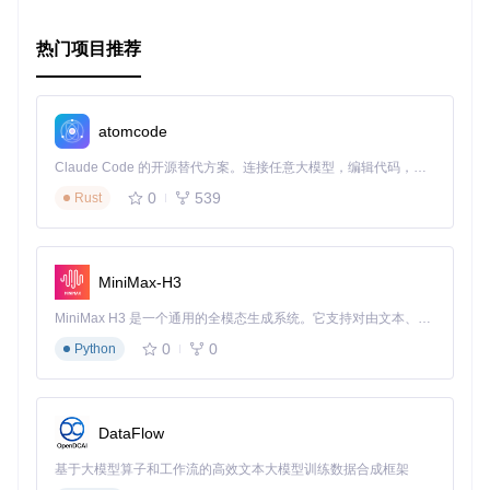
是对Windows调试充满热情的技术者或安全分析师，那么Psyl
oDbg绝对值得你一试！
热门项目推荐
加入PsyloDbg的旅程，开启你的高级调试之旅吧！
atomcode
Claude Code 的开源替代方案。连接任意大模型，编辑代码，运行命令，自动验证 — 全自动执行。用 Rust 构建，极致性能。 ｜ An open-source alternative to Claude Code. Connect any LLM, edit code, run commands, and verify changes — autonomously. Built in Rust for speed. Get Started
0
539
Rust
MiniMax-H3
MiniMax H3 是一个通用的全模态生成系统。它支持对由文本、图像、视频和音频组成的多模态上下文进行统一理解，并能生成分辨率高达 2K、时长可达 15 秒的带原生立体声音频的视频。得益于面向任务泛化的系统设计，H3 在预训练阶段就已具备广泛的多模态上下文理解与生成能力，能够出色地执行复杂的多模态指令。
0
0
Python
DataFlow
基于大模型算子和工作流的高效文本大模型训练数据合成框架