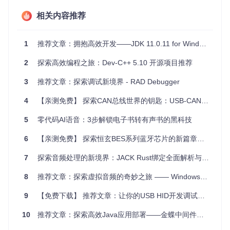
相关内容推荐
例如，在反病毒软件开发中，通过API追踪可以揭示潜在的恶
意行为；在应用安全性测试时，利用内存管理和处理机制能帮
助开发者发现漏洞；而在逆向工程领域，其模块管理和PE图像
1
推荐文章：拥抱高效开发——JDK 11.0.11 for Windows 64-bit
操作工具更是不可或缺。
2
探索高效编程之旅：Dev-C++ 5.10 开源项目推荐
4、项目特点
3
推荐文章：探索调试新境界 - RAD Debugger
友好的用户界面
：即使是调试新手，也能轻松驾驭。
高度针对性
：专为缩短恶意软件分析时间而生。
4
【亲测免费】 探索CAN总线世界的钥匙：USB-CAN TOOLSetup(V9.12)
持续进化
：随着版本迭代，新功能不断加入。
核心功能齐全
：包括调试事件捕获、进程附件与内存管理。
5
零代码AI语音：3步解锁电子书转有声书的黑科技
特定工具支持
：尽管仍在建设中的额外工具，预示着更全面
6
的功能性。
【亲测免费】 探索恒玄BES系列蓝牙芯片的新篇章：一键式串口烧录神器
强大PE处理能力
：独特的PE图像重构功能，是其技术亮点
7
探索音频处理的新境界：JACK Rust绑定全面解析与推荐
之一。
PsyloDbg的每一步成长都记录在详细的更新日志中，从初始版
8
推荐文章：探索虚拟音频的奇妙之旅 —— Windows 10 虚拟音频驱动
本到每次功能的添加和完善，都显示了开发者对于细节的执着
和对于用户需求的敏感度。
9
【免费下载】 推荐文章：让你的USB HID开发调试一臂之力 —— HID调试助手
最后，PsyloDbg通过其开放源码的方式邀请所有感兴趣的开发
10
推荐文章：探索高效Java应用部署——金蝶中间件安装包(Windows)
者一同参与构建，共同塑造这个未来的安全分析利器。如果你