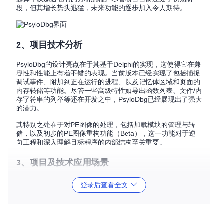
段，但其增长势头迅猛，未来功能的逐步加入令人期待。
2、项目技术分析
PsyloDbg的设计亮点在于其基于Delphi的实现，这使得它在兼
容性和性能上有着不错的表现。当前版本已经实现了包括捕捉
调试事件、附加到正在运行的进程、以及记忆体区域和页面的
内存转储等功能。尽管一些高级特性如导出函数列表、文件/内
存字符串的列举等还在开发之中，PsyloDbg已经展现出了强大
的潜力。
其特别之处在于对PE图像的处理，包括加载模块的管理与转
储，以及初步的PE图像重构功能（Beta），这一功能对于逆
向工程和深入理解目标程序的内部结构至关重要。
3、项目及技术应用场景
对于那些战斗在网络安全第一线的专业人士来说，PsyloDbg是
登录后查看全文
一个不可多得的助手。无论是快速响应恶意软件攻击，还是进
行深度代码审计，PsyloDbg都能提供有效的支持。其简洁的界
面和逐步完善的功能集，让即使是初学者也能快速上手，而专
业分析师则能通过它的特殊功能深入挖掘程序行为。