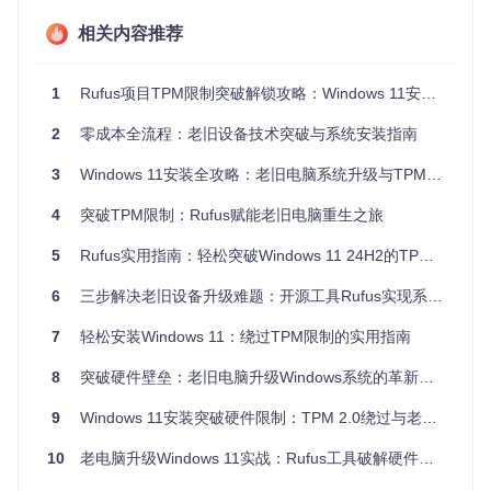
Windows 11 24H2的硬件要求验证系统由三个关键部分组成，
相关内容推荐
就像三道相互关联的门禁检查：
兼容性标记检查
：系统会扫描设备是否有"已认证"标记，
1
Rufus项目TPM限制突破解锁攻略：Windows 11安装限制全解析
如同检查你的门禁卡是否在白名单中
硬件参数验证
：系统会逐项检查TPM版本、内存大小等硬
2
零成本全流程：老旧设备技术突破与系统安装指南
件参数，好比保安核对你的身份信息
升级权限控制
：最终决定是否允许安装的"放行开关"，控
3
Windows 11安装全攻略：老旧电脑系统升级与TPM限制突破指南
制着整个安装流程的最终权限
4
突破TPM限制：Rufus赋能老旧电脑重生之旅
这三道门禁相互配合，任何一道未通过都会导致安装失败。而
Rufus的解决方案就是通过精准修改系统配置开关（注册表
5
Rufus实用指南：轻松突破Windows 11 24H2的TPM限制
项），让系统"误以为"设备满足了所有要求。
6
三步解决老旧设备升级难题：开源工具Rufus实现系统优化全攻略
🛠️ 分阶段解决方案：从手动修改到工具自动破
7
轻松安装Windows 11：绕过TPM限制的实用指南
解
8
突破硬件壁垒：老旧电脑升级Windows系统的革新方案
传统手动修改方法（适用于技术人员）
9
Windows 11安装突破硬件限制：TPM 2.0绕过与老旧电脑升级全攻略
在Rufus推出自动解决方案前，技术用户需要手动修改系统配
置开关，主要包括三个步骤：
10
老电脑升级Windows 11实战：Rufus工具破解硬件限制全攻略
清除兼容性标记
：删除系统中记录的硬件不兼容标记