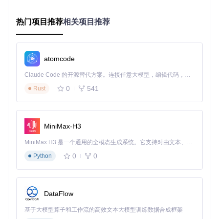
模拟硬件参数
：手动设置TPM版本、内存大小等关键参数
开启升级权限
：修改系统策略允许不支持硬件的升级操作
热门项目推荐
相关项目推荐
这种方法需要使用命令行工具，对普通用户来说门槛较高且容
易出错。
新旧方法对比表
atomcode
成
操作
适用人
Claude Code 的开源替代方案。连接任意大模型，编辑代码，运行命令，自动验证 — 全自动执行。用 Rust 构建，极致性能。 ｜ An open-source alternative to Claude Code. Connect any LLM, edit code, run commands, and verify changes — autonomously. Built in Rust for speed. Get Started
解决方案
功
特点
难度
群
率
0
541
Rust
⭐⭐⭐
手动修改
专业技
需记住多条命
7
配置开关
0%
术人员
令，风险较高
⭐⭐
MiniMax-H3
Rufus自动
所有用
图形界面操作，
9
⭐⭐
破解
8%
户
一键完成
MiniMax H3 是一个通用的全模态生成系统。它支持对由文本、图像、视频和音频组成的多模态上下文进行统一理解，并能生成分辨率高达 2K、时长可达 15 秒的带原生立体声音频的视频。得益于面向任务泛化的系统设计，H3 在预训练阶段就已具备广泛的多模态上下文理解与生成能力，能够出色地执行复杂的多模态指令。
0
0
Python
🛠️ 可视化操作指引：Rufus三步安装法
使用即将发布的Rufus 4.6版本，普通用户也能轻松绕过Windo
ws 11 24H2的硬件限制，整个过程只需三个步骤：
DataFlow
第一步：下载并准备Windows 11镜像
基于大模型算子和工作流的高效文本大模型训练数据合成框架
打开Rufus工具，插入至少8GB容量的USB闪存盘