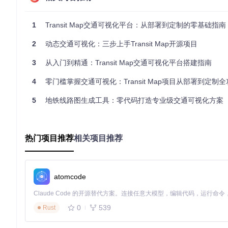
浏览器兼容性检查（推荐 Chrome 90+ 或 Firefox 88+）
Git 版本控制工具已安装（用于代码获取）
1
Transit Map交通可视化平台：从部署到定制的零基础指南
网络环境可访问外部地图服务 API
核心部署：代码获取与基础配置
2
动态交通可视化：三步上手Transit Map开源项目
通过版本控制工具获取项目代码：
3
从入门到精通：Transit Map交通可视化平台搭建指南
git 
clone
4
零门槛掌握交通可视化：Transit Map项目从部署到定制
cd
5
地铁线路图生成工具：零代码打造专业级交通可视化方案
将项目目录部署至 Web 服务器文档根目录，确保服务器对
api/
定制化配置：参数优化与数据接入
热门项目推荐
相关项目推荐
编辑
static/js/config.js
进行核心参数配置：
地图基础参数：设置
center_x
和
center_y
定义初始中心点
数据源配置：根据需求选择 GeoJSON 本地文件或 Fusion Tab
atomcode
视觉呈现：调整线路颜色、车辆图标尺寸及动画帧率
常见陷阱规避
：
0
539
Rust
地图中心点坐标错误会导致初始加载位置偏差，建议使用 WGS
API 路径配置错误会造成数据加载失败，需确保
api/geojso