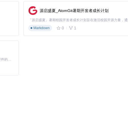
2-14 级
源启盛夏_AtomGit暑期开发者成长计划
0
1
Markdown
基于Python的Xiaozhi AI，适用于想要完整Xiaozhi体验而无需拥有专用硬件的用户。
fs.php
实现自定义数据格式支持。对于大规模交通网络，建议实现数据
动态数据更新逻辑
应式布局
的文本处理模块