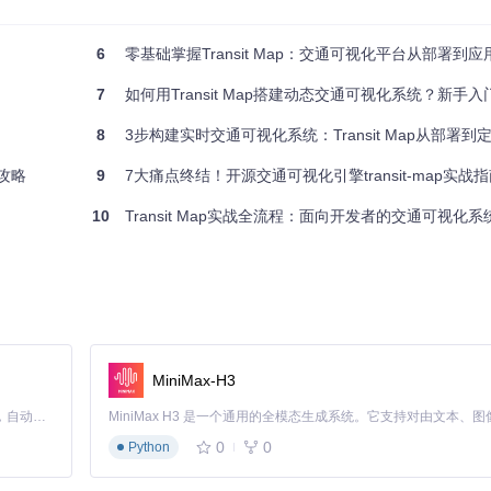
6
零基础掌握Transit Map：交通可视化平台从部署到
7
如何用Transit Map搭建动态交通可视化系统？新手
8
3步构建实时交通可视化系统：Transit Map从部署
全攻略
9
7大痛点终结！开源交通可视化引擎transit-map实战
10
Transit Map实战全流程：面向开发者的交通可视化
目录具有读写权限，以便处理动态数据请求。
坐标
les 服务
MiniMax-H3
Claude Code 的开源替代方案。连接任意大模型，编辑代码，运行命令，自动验证 — 全自动执行。用 Rust 构建，极致性能。 ｜ An open-source alternative to Claude Code. Connect any LLM, edit code, run commands, and verify changes — autonomously. Built in Rust for speed. Get Started
0
0
Python
84 标准坐标
n/
目录下存在正确的地理数据文件