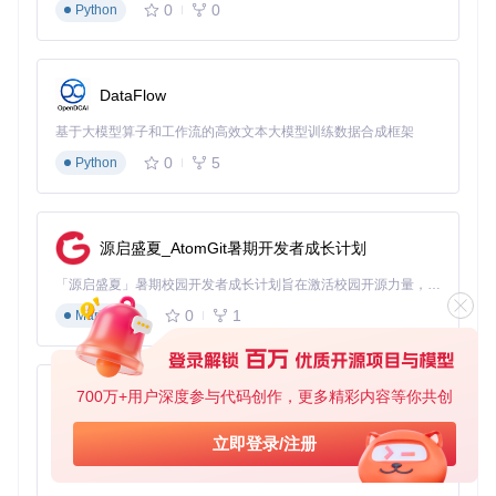
0
0
Python
你可以通过
./install.sh -h
查看所有可用参数。
2.4 切换主题：应用新样式
DataFlow
安装完成后，我们需要通过GNOME优化工具来应用新主题。
如果你还没有安装GNOME优化工具，可以通过以下命令安
基于大模型算子和工作流的高效文本大模型训练数据合成框架
装：
0
5
Python
# 安装GNOME优化工具
sudo
源启盛夏_AtomGit暑期开发者成长计划
打开GNOME优化工具后，依次设置：
「源启盛夏」暑期校园开发者成长计划旨在激活校园开源力量，通过积分激励、认证扶持、资源倾斜等形式，引导高校组织和开发者完成「入驻 — 建项目 — 做贡献 — 获认证 — 得资源」的完整闭环。无论你是想带领社团入驻平台的组织者，还是希望用代码贡献证明自己的开发者，都能在这里找到属于你的成长路径。
GTK主题（即桌面控件样式）
：WhiteSur-Dark或WhiteSur
0
1
Markdown
-Light
Shell主题（即顶部栏和活动概览样式）
：WhiteSur-Dark或
WhiteSur-Light
窗口边框
：WhiteSur-Dark或WhiteSur-Light
700万+用户深度参与代码创作，更多精彩内容等你共创
py-xiaozhi
效果验证：设置完成后，桌面环境应该已经呈现出macOS风
基于Python的Xiaozhi AI，适用于想要完整Xiaozhi体验而无需拥有专用硬件的用户。
立即登录/注册
格的视觉效果，包括圆角窗口、精致的阴影和统一的控件样
0
1
Python
式。