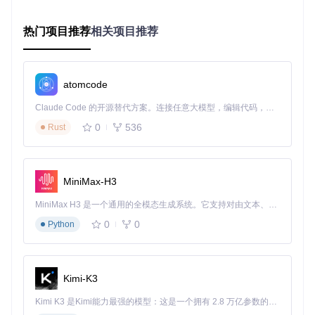
# 克隆项目仓库
git 
clone
热门项目推荐
相关项目推荐
cd
2.3 执行安装：定制主题参数
进入项目目录后，我们可以执行安装脚本。默认情况下，安装
atomcode
脚本会部署深色/浅色主题、GNOME Shell样式及窗口管理器
配置：
Claude Code 的开源替代方案。连接任意大模型，编辑代码，运行命令，自动验证 — 全自动执行。用 Rust 构建，极致性能。 ｜ An open-source alternative to Claude Code. Connect any LLM, edit code, run commands, and verify changes — autonomously. Built in Rust for speed. Get Started
0
536
Rust
# 执行默认安装
MiniMax-H3
如果想要自定义主题颜色，可以使用
-t
参数，例如：
MiniMax H3 是一个通用的全模态生成系统。它支持对由文本、图像、视频和音频组成的多模态上下文进行统一理解，并能生成分辨率高达 2K、时长可达 15 秒的带原生立体声音频的视频。得益于面向任务泛化的系统设计，H3 在预训练阶段就已具备广泛的多模态上下文理解与生成能力，能够出色地执行复杂的多模态指令。
# 安装蓝色主题
0
0
Python
其他常用参数包括：
Kimi-K3
-m
：启用macOS Monterey风格
-N stable
：设置Nautilus侧边栏样式
Kimi K3 是Kimi能力最强的模型：这是一个拥有 2.8 万亿参数的混合专家（MoE）模型，具备原生视觉理解能力，并支持 100 万 token 的上下文窗口。
--shell -i apple
：将顶部栏"Activities"替换为苹果图标