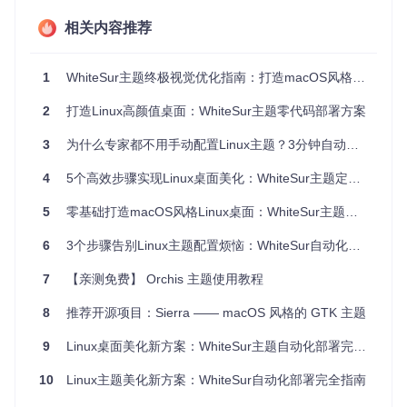
口边框与控件风格不统一等问题，影响整体视觉体验。
相关内容推荐
二、核心部署：基础部署四步法
1
WhiteSur主题终极视觉优化指南：打造macOS风格Linux桌面
2.1 环境预检：确保系统就绪
2
打造Linux高颜值桌面：WhiteSur主题零代码部署方案
在开始安装主题之前，我们需要先确保系统已经安装了必要的
工具和依赖库。打开终端，执行以下命令来安装核心依赖：
3
为什么专家都不用手动配置Linux主题？3分钟自动化部署WhiteSur主题教程
# 更新系统依赖库
4
5个高效步骤实现Linux桌面美化：WhiteSur主题定制指南
sudo
5
零基础打造macOS风格Linux桌面：WhiteSur主题一站式部署指南
对于Fedora、Arch等其他发行版，系统会自动适配相应的包
6
3个步骤告别Linux主题配置烦恼：WhiteSur自动化部署指南
管理器。完成后，可以通过以下命令验证是否安装成功：
7
【亲测免费】 Orchis 主题使用教程
# 检查sassc版本
8
推荐开源项目：Sierra —— macOS 风格的 GTK 主题
2.2 获取源码：克隆项目仓库
9
Linux桌面美化新方案：WhiteSur主题自动化部署完全指南
接下来，我们需要获取WhiteSur-gtk-theme的源码。在终端中
执行以下命令：
10
Linux主题美化新方案：WhiteSur自动化部署完全指南