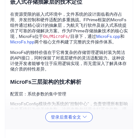
嵌入式存储抽象层的技术定位
在资源受限的嵌入式环境中，文件系统的设计面临着内存占
用、并发控制和硬件适配的多重挑战。FPrime框架的MicroFs
组件通过精心设计的抽象层，为航天飞行软件及嵌入式系统提
供了可靠的存储解决方案。作为FPrime存储抽象技术的核心实
现，MicroFs位于
Os/MicroFs/
目录下，通过
MicroFs.cpp
和
MicroFs.hpp
两个核心文件构建了完整的文件操作体系。
MicroFs的独特价值在于它将复杂的存储管理逻辑封装为简洁
的API接口，同时保留了对底层硬件的灵活适配能力。这种设
计使开发者能够专注于应用逻辑实现，而无需深入了解具体存
储介质的特性差异。
MicroFs三层架构的技术解析
配置层：系统参数的集中管理
MicroFsConfig模块作为系统的"控制中心"，负责管理所有影响
文件系统行为的关键参数。这些参数包括最大打开文件数、缓
冲区大小、路径格式限制等全局配置，通过
Os/MicroFs/doc
登录后查看全文
s/sdd.md
文档中定义的策略进行初始化。
配置层的核心作用在于：