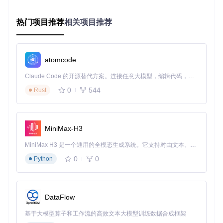
支持多种缓存模式：
热门项目推荐
相关项目推荐
环形缓冲区：适用于日志记录等流式数据场景，通过先进先
出策略最大化缓存利用率
固定块缓冲区：适合随机访问场景，通过块索引快速定位数
据位置
atomcode
混合模式：根据文件类型自动选择最优缓存策略，平衡性能
与资源占用
Claude Code 的开源替代方案。连接任意大模型，编辑代码，运行命令，自动验证 — 全自动执行。用 Rust 构建，极致性能。 ｜ An open-source alternative to Claude Code. Connect any LLM, edit code, run commands, and verify changes — autonomously. Built in Rust for speed. Get Started
0
544
Rust
缓冲区层的设计特别考虑了嵌入式系统的存储特性，通过减少
对物理介质的直接访问次数，延长了Flash等非易失性存储的
使用寿命。
MiniMax-H3
图：MicroFs三层架构示意图，展示了配置层、文件状态层和
MiniMax H3 是一个通用的全模态生成系统。它支持对由文本、图像、视频和音频组成的多模态上下文进行统一理解，并能生成分辨率高达 2K、时长可达 15 秒的带原生立体声音频的视频。得益于面向任务泛化的系统设计，H3 在预训练阶段就已具备广泛的多模态上下文理解与生成能力，能够出色地执行复杂的多模态指令。
缓冲区层的关系及数据流向
0
0
Python
实战应用：MicroFs核心操作流程
文件操作的生命周期管理
DataFlow
使用MicroFs进行文件操作的标准流程包括四个阶段：
基于大模型算子和工作流的高效文本大模型训练数据合成框架
文件打开
：调用
MicroFs_Open()
函数，系统检查配置限