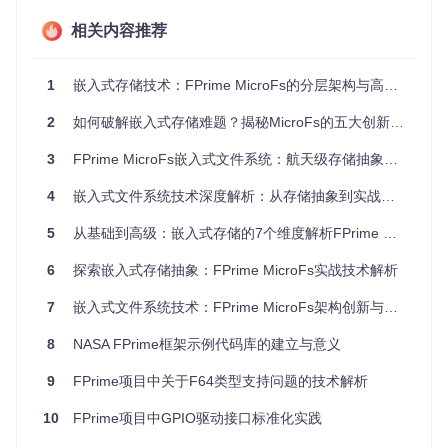
提供资源使用的边界控制，防止单个应用过度消耗存储资源
相关内容推荐
适配不同硬件平台的存储特性，通过参数调整优化性能
实现系统行为的统一管理，确保多任务环境下的一致性
1
嵌入式存储技术：FPrime MicroFs的分层架构与高效存储策略全解析
配置优化建议：根据实际应用场景，建议将最大文件数设置为
预期并发操作数的1.5倍，缓冲区大小应根据存储介质的块大
2
如何破解嵌入式存储难题？揭秘MicroFs的五大创新突破
小进行对齐，通常建议设置为 Flash 扇区大小的整数倍。
文件状态层：细粒度的资源管理
3
FPrime MicroFs嵌入式文件系统：航天级存储抽象技术深度解析
MicroFsFileState组件为每个打开的文件维护独立的状态信
4
嵌入式文件系统技术深度解析：从存储抽象到实战优化
息，包括文件句柄、当前读写位置、打开模式和状态标志等关
键元数据。这种设计允许系统同时处理多个文件操作请求，通
5
从基础到高级：嵌入式存储的7个维度解析FPrime MicroFs文件系统
过状态隔离确保并发安全。
6
探索嵌入式存储抽象：FPrime MicroFs实战技术解析
每个文件状态实例通过唯一标识符与具体文件关联，实现了操
作的精准定位。状态转换逻辑在
MicroFs.cpp
中实现，确保文
7
嵌入式文件系统技术：FPrime MicroFs架构创新与实战应用
件从打开到关闭的整个生命周期都处于可控状态。
8
NASA FPrime框架示例代码库的建立与意义
关键技术点：文件状态采用有限状态机设计，仅允许在特定状
态间进行转换，有效防止了非法操作导致的数据一致性问题。
9
FPrime项目中关于F64类型支持问题的技术解析
缓冲区层：性能优化的核心引擎
10
FPrime项目中GPIO驱动接口标准化实践
FileBuffer组件作为数据交换的中间层，通过缓存机制显著提
升了文件操作性能。缓冲区管理策略在
MicroFs.hpp
中定义，