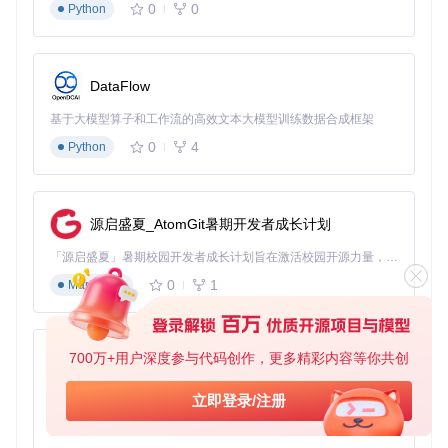
0
0
Python
标，多种身份"。例如，在浏览器中侧键可设为前进/后退，在
设计软件中则变为撤销/重做，极大提升了跨应用工作流的连续
性。
DataFlow
职业场景应用指南
基于大模型算子和工作流的高效文本大模型训练数据合成框架
不同职业的工作流对鼠标操作有不同需求，Mac Mouse Fix提
0
4
供的灵活配置功能能够针对性解决各行业痛点。以下是三个典
Python
型职业场景的优化方案：
软件开发工程师配置方案
源启盛夏_AtomGit暑期开发者成长计划
核心需求
：快速文件导航、代码注释切换、多窗口管理
「源启盛夏」暑期校园开发者成长计划旨在激活校园开源力量，通过积分激励、认证扶持、资源倾斜等形式，引导高校组织和开发者完成「入驻 — 建项目 — 做贡献 — 获认证 — 得资源」的完整闭环。无论你是想带领社团入驻平台的组织者，还是希望用代码贡献证明自己的开发者，都能在这里找到属于你的成长路径。
推荐配置
：
0
1
Markdown
左侧键：前进（在IDE中导航历史）
右侧键：后退（在IDE中导航历史）
中键+滚轮：代码缩放
700万+用户深度参与代码创作，更多精彩内容等你共创
侧键+拖动：多光标选择
py-xiaozhi
效率提升
：代码浏览速度提升约30%，减少键盘快捷键操作频
基于Python的Xiaozhi AI，适用于想要完整Xiaozhi体验而无需拥有专用硬件的用户。
立即登录/注册
率45%
0
1
Python
创意设计师工作流优化