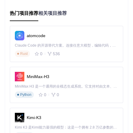
Mac Mouse Fix的核心价值在于构建了一座连接普通鼠标与m
热门项目推荐
相关项目推荐
acOS的"翻译桥梁"，将鼠标的原始输入转化为系统能够理解并
高效响应的指令。这一过程通过三个关键技术实现：
按键事件拦截与重映射
atomcode
工具通过拦截底层鼠标事件，将原本被系统忽略的按键输入转
化为有意义的操作指令。这一机制如同为鼠标配备了"多语言
Claude Code 的开源替代方案。连接任意大模型，编辑代码，运行命令，自动验证 — 全自动执行。用 Rust 构建，极致性能。 ｜ An open-source alternative to Claude Code. Connect any LLM, edit code, run commands, and verify changes — autonomously. Built in Rust for speed. Get Started
翻译器"，让macOS能够理解各种鼠标的"方言"。
0
536
Rust
图1：Mac Mouse Fix按键配置界面，展示如何将鼠标侧键映
射为系统功能
MiniMax-H3
滚动曲线优化引擎
MiniMax H3 是一个通用的全模态生成系统。它支持对由文本、图像、视频和音频组成的多模态上下文进行统一理解，并能生成分辨率高达 2K、时长可达 15 秒的带原生立体声音频的视频。得益于面向任务泛化的系统设计，H3 在预训练阶段就已具备广泛的多模态上下文理解与生成能力，能够出色地执行复杂的多模态指令。
0
0
Python
内置的滚动曲线优化算法能够模拟触控板的平滑滚动体验。不
同于简单的灵敏度调整，这一引擎通过分析滚动速度、加速度
和方向变化，动态调整输出信号，使普通鼠标也能获得接近M
agic Mouse的滚动感受。
Kimi-K3
应用场景化配置系统
Kimi K3 是Kimi能力最强的模型：这是一个拥有 2.8 万亿参数的混合专家（MoE）模型，具备原生视觉理解能力，并支持 100 万 token 的上下文窗口。
工具允许针对不同应用程序设置专属鼠标行为，实现"一把鼠