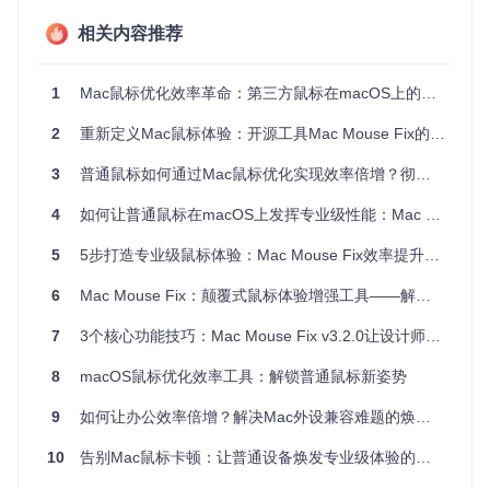
其次，
滚动算法设计不同
：macOS的平滑滚动算法与Window
s的线性滚动逻辑存在根本区别。普通鼠标在Mac上滚动时，
相关内容推荐
往往因为缺乏针对这种算法的优化，导致体验卡顿生硬，如同
播放帧速率不足的视频。
1
Mac鼠标优化效率革命：第三方鼠标在macOS上的专业级体验提升指南
最后，
手势系统集成度低
：Mac的手势操作体系主要为触控板
设计，鼠标设备难以充分利用这一系统特性。这就像给钢琴家
2
重新定义Mac鼠标体验：开源工具Mac Mouse Fix的颠覆性革新
一架只有白键的钢琴，无法演奏完整的乐曲。
3
普通鼠标如何通过Mac鼠标优化实现效率倍增？彻底解决卡顿与功能缺失问题
识别典型症状与影响
当你的鼠标在Mac上出现以下症状时，说明正遭受这些兼容性
4
如何让普通鼠标在macOS上发挥专业级性能：Mac Mouse Fix深度优化指南
问题的困扰：
5
5步打造专业级鼠标体验：Mac Mouse Fix效率提升全攻略
功能阉割
：除左右键和滚轮外，其他按键完全无响应
6
滚动异常
Mac Mouse Fix：颠覆式鼠标体验增强工具——解决Mac输入设备痛点的终极方案
：页面滚动卡顿、跳跃或灵敏度不适
操作延迟
：鼠标移动与屏幕光标不同步，存在明显滞后
7
3个核心功能技巧：Mac Mouse Fix v3.2.0让设计师与程序员效率提升35%
手势缺失
：无法使用 Mission Control、Launchpad 等系统
手势
8
macOS鼠标优化效率工具：解锁普通鼠标新姿势
这些问题直接影响工作效率。据用户反馈，解决这些问题后，
9
如何让办公效率倍增？解决Mac外设兼容难题的焕新体验
平均操作效率提升可达25-35%，应用切换速度提高40%，尤
其在多任务处理场景中效果显著。
10
告别Mac鼠标卡顿：让普通设备焕发专业级体验的秘密
核心价值：重新定义鼠标交互逻辑