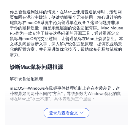
你是否曾遇到这样的情况：在Mac上使用普通鼠标时，滚动网
页如同在泥泞中跋涉，侧键功能完全无法使用，精心设计的多
键鼠标在macOS系统中沦为普通单点设备？这些问题并非源
于你的鼠标质量，而是系统层面的设备适配障碍。Mac Mouse
Fix作为一款专注于解决这些问题的开源工具，通过重新定义
鼠标与macOS的交互逻辑，让普通鼠标在Mac上焕发新生。本
文将从问题诊断入手，深入解析设备适配原理，提供职业场景
化的配置方案，并分享进阶优化技巧，帮助你充分释放鼠标的
潜力。
诊断Mac鼠标问题根源
解析设备适配原理
macOS与Windows在鼠标事件处理机制上存在本质差异，这
种差异如同两种不同的"方言"，导致多数为Windows优化的鼠
标在Mac上"水土不服"。具体表现为三个层面：
首先，
事件处理模型差异
：Windows采用"按键-功能"直接映射
登录后查看全文
模式，而macOS则通过事件队列进行二次处理。这种架构差
异使得许多鼠标侧键在Mac上无法被系统识别，就像用美式插
头插入欧式插座——物理不兼容。