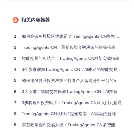
图1：TradingAgents-CN多智能体协同决策系统架构，展示从
市场数据收集到交易执行的全流程
相关内容推荐
框架的核心组件包括：
数据接入层
：整合各类市场数据，如同金融市场的"感官系
1
如何突破AI炒股落地难题？TradingAgents-CN多智能体协作框架实战指南
统"
分析层
：由不同专长的智能体组成，负责市场分析和策略生
2
TradingAgents-CN：重塑智能金融决策的终极指南
成
决策层
：综合多方面因素做出交易决策
3
智能交易与AI结合：TradingAgents-CN框架实战指南
执行层
：负责订单的精准执行和风险监控
4
3个步骤掌握TradingAgents-CN：AI驱动的智能交易框架入门指南
💡
技巧提示
：理解框架架构时，可以将其类比为医院的诊疗流
程——数据接入层如同症状收集，分析层如同各科室医生会
5
如何用AI提升投资决策？打造个人智能分析平台的5个关键步骤
诊，决策层如同主治医生的最终诊断，执行层则是具体的治疗
方案实施。
6
3大突破！智能交易框架TradingAgents-CN：AI投资革新实战指南
掌握量化投资的基本概念
7
3步构建AI投资助手：TradingAgents-CN从入门到精通
量化投资是一种基于数学模型和计算机技术的投资方法，它通
8
TradingAgents-CN从0到1完全指南：AI驱动的智能交易系统入门
过系统化的方式分析市场数据，识别交易机会。与传统主观投
资相比，量化投资具有以下优势：
9
零基础掌握AI交易系统：TradingAgents-CN多智能体协作框架实战指南
客观性
：避免情绪干扰，基于数据和规则做出决策