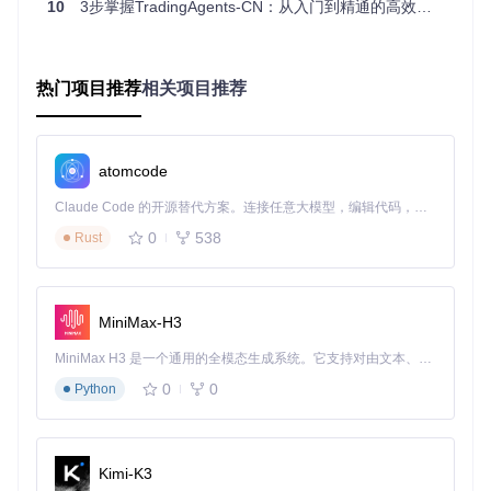
10
3步掌握TradingAgents-CN：从入门到精通的高效零门槛实战指南
高效性
：能够同时处理大量市场信息
可回测性
：可以通过历史数据验证策略有效性
在TradingAgents-CN中，你将接触到以下核心概念：
热门项目推荐
相关项目推荐
技术指标
：如移动平均线、RSI等用于分析价格趋势的工具
算法交易
：自动执行预设交易规则的程序
风险管理
：识别、评估和控制投资风险的方法
atomcode
⚠️
注意事项
：不要将量化投资视为"自动赚钱机器"。成功的量
Claude Code 的开源替代方案。连接任意大模型，编辑代码，运行命令，自动验证 — 全自动执行。用 Rust 构建，极致性能。 ｜ An open-source alternative to Claude Code. Connect any LLM, edit code, run commands, and verify changes — autonomously. Built in Rust for speed. Get Started
化交易需要持续的策略优化和市场适应能力，以及对框架原理
的深入理解。
0
538
Rust
二、实践：从零开始搭建智能交易系统
MiniMax-H3
掌握了基本概念后，如何将理论转化为实际操作？实践阶段将
带你完成从环境搭建到策略实现的全过程，让你亲身体验智能
MiniMax H3 是一个通用的全模态生成系统。它支持对由文本、图像、视频和音频组成的多模态上下文进行统一理解，并能生成分辨率高达 2K、时长可达 15 秒的带原生立体声音频的视频。得益于面向任务泛化的系统设计，H3 在预训练阶段就已具备广泛的多模态上下文理解与生成能力，能够出色地执行复杂的多模态指令。
交易系统的运作。
0
0
Python
配置智能交易环境
开始使用TradingAgents-CN前，需要完成以下准备工作：
Kimi-K3
系统环境配置