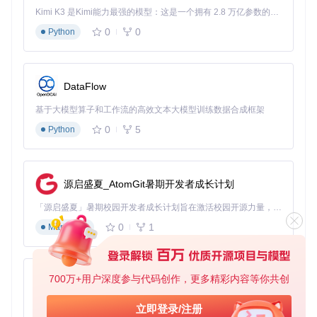
Kimi K3 是Kimi能力最强的模型：这是一个拥有 2.8 万亿参数的混合专家（MoE）模型，具备原生视觉理解能力，并支持 100 万 token 的上下文窗口。
# 克隆项目仓库
0
0
Python
git 
clone
 https://gitcode.com/GitHub_Trending/tr/Tradi
# 安装依赖
cd
 TradingAgents-CN

DataFlow
基于大模型算子和工作流的高效文本大模型训练数据合成框架
数据源配置
TradingAgents-CN支持多种数据源，包括A
0
5
Python
股、港股和美股市场数据。根据你的需求选择合适的数据
源并配置API密钥：
# 配置数据源示例
源启盛夏_AtomGit暑期开发者成长计划
from
 app.core.data_sources 
import
 DataSourceManager

「源启盛夏」暑期校园开发者成长计划旨在激活校园开源力量，通过积分激励、认证扶持、资源倾斜等形式，引导高校组织和开发者完成「入驻 — 建项目 — 做贡献 — 获认证 — 得资源」的完整闭环。无论你是想带领社团入驻平台的组织者，还是希望用代码贡献证明自己的开发者，都能在这里找到属于你的成长路径。
data_manager = DataSourceManager()

0
1
Markdown
data_manager.add_source(
'tushare'
, api_key=
'your_api_k
data_manager.add_source(
'akshare'
, priority=
2
💡
技巧提示
：对于初学者，建议先使用免费数据源如akshare
700万+用户深度参与代码创作，更多精彩内容等你共创
py-xiaozhi
进行练习，熟悉系统操作后再考虑接入专业数据源。
基于Python的Xiaozhi AI，适用于想要完整Xiaozhi体验而无需拥有专用硬件的用户。
立即登录/注册
实现你的第一个交易策略