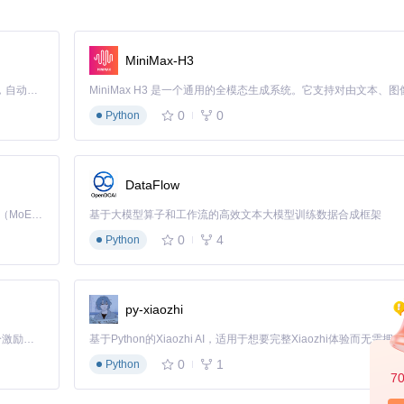
扫描间隔时间、操作延迟补偿等。 建议设置屏幕超时时间为30分钟以上，
MiniMax-H3
Claude Code 的开源替代方案。连接任意大模型，编辑代码，运行命令，自动验证 — 全自动执行。用 Rust 构建，极致性能。 ｜ An open-source alternative to Claude Code. Connect any LLM, edit code, run commands, and verify changes — autonomously. Built in Rust for speed. Get Started
碍服务进入后台监控状态，当检测到红包出现时， 设备会自动唤醒并执
0
0
Python
态。
DataFlow
Kimi K3 是Kimi能力最强的模型：这是一个拥有 2.8 万亿参数的混合专家（MoE）模型，具备原生视觉理解能力，并支持 100 万 token 的上下文窗口。
基于大模型算子和工作流的高效文本大模型训练数据合成框架
。朋友聚会时， 无需频繁查看手机，保持社交互动连续性。 夜间休息时
0
4
Python
提升约40%。 用户反馈表明，应用运行期间未出现隐私数据泄露问题， 
py-xiaozhi
「源启盛夏」暑期校园开发者成长计划旨在激活校园开源力量，通过积分激励、认证扶持、资源倾斜等形式，引导高校组织和开发者完成「入驻 — 建项目 — 做贡献 — 获认证 — 得资源」的完整闭环。无论你是想带领社团入驻平台的组织者，还是希望用代码贡献证明自己的开发者，都能在这里找到属于你的成长路径。
0
1
Python
7
统权限（免ROOT），降低安全风险； 采用事件驱动架构，较定时截图方
平台。