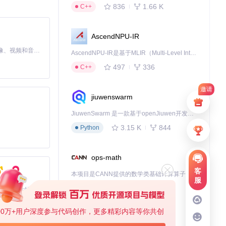
836
1.66 K
C++
 并将应用加入
AscendNPU-IR
MiniMax H3 是一个通用的全模态生成系统。它支持对由文本、图像、视频和音频组成的多模态上下文进行统一理解，并能生成分辨率高达 2K、时长可达 15 秒的带原生立体声音频的视频。得益于面向任务泛化的系统设计，H3 在预训练阶段就已具备广泛的多模态上下文理解与生成能力，能够出色地执行复杂的多模态指令。
AscendNPU-IR是基于MLIR（Multi-Level Intermediate Representation）构建的，面向昇腾亲和算子编译时使用的中间表示，提供昇腾完备表达能力，通过编译优化提升昇腾AI处理器计算效率，支持通过生态框架使能昇腾AI处理器与深度调优
行抢红包操作，完
497
336
C++
邀请
jiuwenswarm
JiuwenSwarm 是一款基于openJiuwen开发的智能AI Agent，它能够将大语言模型的强大能力，通过你日常使用的各类通讯应用，直接延伸至你的指尖。
3.15 K
844
Python
段，设备在低功
ops-math
后台资源占用维
客
本项目是CANN提供的数学类基础计算算子库，实现网络在NPU上加速计算。
服
1.24 K
1.36 K
C++
基于Python的Xiaozhi AI，适用于想要完整Xiaozhi体验而无需拥有专用硬件的用户。
00万+用户深度参与代码创作，更多精彩内容等你共创
案减少70%系统
deveco-code