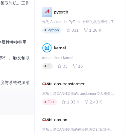
过领取时机。工作
pytorch
作为 Ascend for PyTorch 社区的核心组件，TorchNPU 是昇腾专为 PyTorch 打造的深度学习适配插件，使 PyTorch 框架能够直接调用昇腾 NPU，为开发者提供昇腾 AI 处理器的超强算力。
831
1.26 K
Python
控件属性并模拟用
kernel
事件， 触发领取
deepin linux kernel
33
16
C
速度与系统资源消
ops-transformer
本项目是CANN提供的transformer类大模型算子库，实现网络在NPU上加速计算。
1.03 K
2.43 K
C++
ops-nn
务项并启用。 系
本项目是CANN提供的神经网络类计算算子库，实现网络在NPU上加速计算。