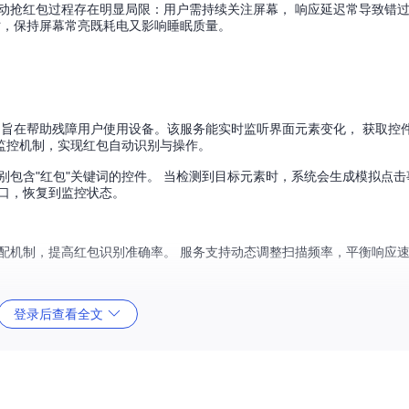
动抢红包过程存在明显局限：用户需持续关注屏幕， 响应延迟常导致错
时，保持屏幕常亮既耗电又影响睡眠质量。
一种系统级服务， 旨在帮助残障用户使用设备。该服务能实时监听界面元素变化， 获取
面元素监控机制，实现红包自动识别与操作。
别包含"红包"关键词的控件。 当检测到目标元素时，系统会生成模拟点击
口，恢复到监控状态。
匹配机制，提高红包识别准确率。 服务支持动态调整扫描频率，平衡响应
登录后查看全文
设置-辅助功能界面， 找到AutoRobRedPackage对应的无障碍服