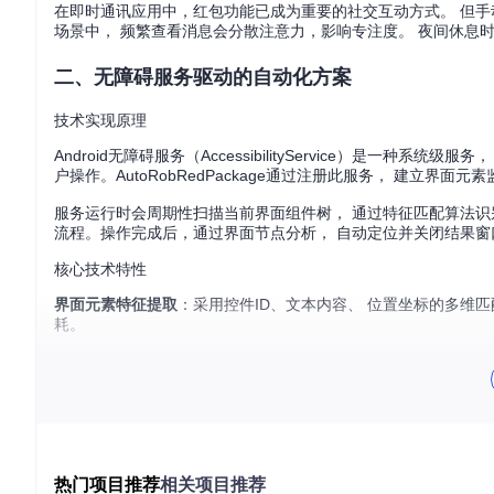
在即时通讯应用中，红包功能已成为重要的社交互动方式。 但手
场景中， 频繁查看消息会分散注意力，影响专注度。 夜间休息
二、无障碍服务驱动的自动化方案
技术实现原理
Android无障碍服务（AccessibilityService）是
户操作。AutoRobRedPackage通过注册此服务， 建立界
服务运行时会周期性扫描当前界面组件树， 通过特征匹配算法识
流程。操作完成后，通过界面节点分析， 自动定位并关闭结果窗
核心技术特性
界面元素特征提取
：采用控件ID、文本内容、 位置坐标的多维
耗。
三、分阶段配置与部署流程
环境准备阶段
从项目仓库获取APK安装文件，完成应用部署。 启动应用后，进入系统
统会显示权限申请说明，确认后完成基础配置。
热门项目推荐
相关项目推荐