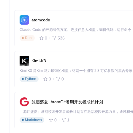
运行参数设置
在应用主界面配置监控参数，包括目标应用范围 （微信/QQ）、
系统后台保护白名单， 确保服务持续运行。
atomcode
日常使用流程
将聊天应用切换到目标群组界面，按电源键锁定屏幕。 此时无障
0
536
Rust
成后恢复锁屏状态。 用户可随时通过通知栏图标查看服务运行状
四、应用场景与价值分析
Kimi-K3
典型使用场景
办公环境中，用户可专注工作内容， 系统自动处理群聊红包信息
0
0
Python
耗模式下运行， 不错过凌晨时段的红包消息。
客观案例分析
某企业员工使用该应用三个月后， 统计显示红包获取数量较之前
源启盛夏_AtomGit暑期开发者成长计划
持在5%以下，对日常使用无明显影响。
工具对比维度
0
1
Markdown
与传统抢红包工具相比，该方案具有三项显著差异： 无需修改系
资源消耗； 支持多应用适配，通过插件化设计可扩展支持新社交