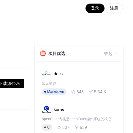
登录
注册
项目优选
收起
docs
下载源代码
暂无描述
843
5.64 K
Markdown
kernel
openEuler内核是openEuler操作系统的核心，既是系统性能与稳定性的基石，也是连接处理器、设备与服务的桥梁。
507
539
C