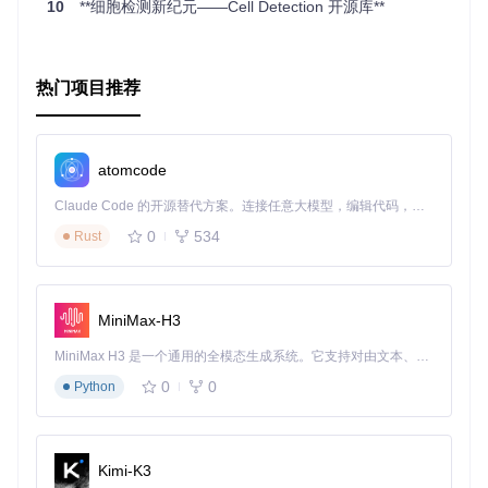
10
**细胞检测新纪元——Cell Detection 开源库**
# 安装最新版本
setRepositories(ind=1:3) 
# 需要自动安装Bioconductor依赖
install.packages(
"Signac"
)

热门项目推荐
# 或者安装开发版
if
 (!requireNamespace(
"remotes"
, quietly = TRUE))

    install.packages(
"remotes"
)

atomcode
remotes::install_github(
"stuart-lab/signac"
, ref = 
"devel
Claude Code 的开源替代方案。连接任意大模型，编辑代码，运行命令，自动验证 — 全自动执行。用 Rust 构建，极致性能。 ｜ An open-source alternative to Claude Code. Connect any LLM, edit code, run commands, and verify changes — autonomously. Built in Rust for speed. Get Started
参考文献：
0
534
Rust
@ARTICLE{signac,

  title     = "Single-cell chromatin state analysis with S
  author    = "Stuart, Tim and Srivastava, Avi and Madad, 
MiniMax-H3
               Caleb A and Satija, Rahul",

  journal   = "Nat. Methods",

MiniMax H3 是一个通用的全模态生成系统。它支持对由文本、图像、视频和音频组成的多模态上下文进行统一理解，并能生成分辨率高达 2K、时长可达 15 秒的带原生立体声音频的视频。得益于面向任务泛化的系统设计，H3 在预训练阶段就已具备广泛的多模态上下文理解与生成能力，能够出色地执行复杂的多模态指令。
  publisher = "Nature Publishing Group",

0
0
Python
  pages     = "1--9",

  month     =  nov,

  year      =  2021,

  url       = "https://www.nature.com/articles/s41592-021-
  language  = "en"

Kimi-K3