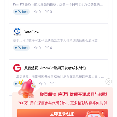
Kimi K3 是Kimi能力最强的模型：这是一个拥有 2.8 万亿参数的混合专家（MoE）模型，具备原生视觉理解能力，并支持 100 万 token 的上下文窗口。
了解更多关于Signac的信息，请访问
https://stuartlab.org/sign
0
0
Python
ac/
。
DataFlow
基于大模型算子和工作流的高效文本大模型训练数据合成框架
0
4
Python
源启盛夏_AtomGit暑期开发者成长计划
「源启盛夏」暑期校园开发者成长计划旨在激活校园开源力量，通过积分激励、认证扶持、资源倾斜等形式，引导高校组织和开发者完成「入驻 — 建项目 — 做贡献 — 获认证 — 得资源」的完整闭环。无论你是想带领社团入驻平台的组织者，还是希望用代码贡献证明自己的开发者，都能在这里找到属于你的成长路径。
0
1
Markdown
700万+用户深度参与代码创作，更多精彩内容等你共创
py-xiaozhi
基于Python的Xiaozhi AI，适用于想要完整Xiaozhi体验而无需拥有专用硬件的用户。
立即登录/注册