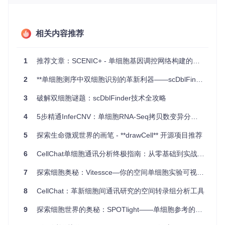
癌症研究
：解析肿瘤中异质性细胞群的染色质状态，揭示致
病机制。
发育生物学
：追踪胚胎发育过程中的细胞分化和基因调控。
相关内容推荐
药物研发
：理解和预测药物作用的细胞特异性模式。
遗传疾病研究
：探究遗传变异如何影响个体间的表观遗传差
异。
1
推荐文章：SCENIC+ - 单细胞基因调控网络构建的利器
项目特点
2
**单细胞测序中双细胞识别的革新利器——scDblFinder**
3
破解双细胞谜题：scDblFinder技术全攻略
易用性
：Signac提供直观的API和详细文档，方便新手快
速上手。
4
5步精通InferCNV：单细胞RNA-Seq拷贝数变异分析实战指南
全面性
：覆盖单细胞染色质分析的全部流程，无需额外依
赖多个工具。
5
探索生命微观世界的画笔 - **drawCell** 开源项目推荐
高性能
：优化的算法保证了大数据集的高效处理。
社区支持
：活跃的开发者社区定期更新和维护，且提供问
6
CellChat单细胞通讯分析终极指南：从零基础到实战精通
题解答和讨论平台。
可扩展性
：与Seurat家族紧密集成，可与其他生物信息学
7
探索细胞奥秘：Vitessce—你的空间单细胞实验可视化利器
工具无缝配合。
8
CellChat：革新细胞间通讯研究的空间转录组分析工具
如果你正在寻找一个强大的单细胞染色质数据分析解决方案，
Signac无疑是你的首选。立即安装并探索这个富有潜力的工
9
探索细胞世界的奥秘：SPOTlight——单细胞参考的混合物解析工具
具，开启你的科研之旅吧！