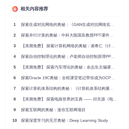
结构清晰
：每个部分都按主题划分，方便查找和学习。
实践性强
：通过六个项目实践，你可以亲自构建和操作数
相关内容推荐
据库系统，加深理解和应用。
持续更新
：随着课程的更新，这里的资料也会随之升级，
保证了内容的时效性。
1
探索生成对抗网络的奥秘：《GAN生成对抗网络实战(PyTorch版)》资源推荐
如果你正在寻找一个权威且实用的数据库学习资源，那么CS1
2
探索并行计算的奥秘：中科大陈国良教授PPT课件全集
86课程资源库无疑是一个理想的选择。立即加入，开启你的数
据库探索之旅吧！
3
【亲测免费】 探索计算机网络的奥秘：谢希仁《计算机网络》PPT资源推荐
4
探索自动控制理论的奥秘：卢老师自动控制原理PPT推荐
[
![Start Learning Now
](
https://img.shields.io/badge/Learn
5
【亲测免费】 探索汽车理论的奥秘：余志生主编课件资源推荐
点击上方的"Learn CS186"徽章，立即开始你的数据库知识探
索！
6
探索Oracle 19C奥秘：全程课堂笔记带你成为OCP专家
7
探索计算机体系结构的奥秘：《计算机体系结构量化研究方法》第六版课件推荐
8
【亲测免费】 探索电路世界的宝典 —— 邱关源《电路电子课件》第五版全面解析
9
探索互联网的奥秘：迷你互联网项目
10
探索深度学习的无尽奥秘：Deep Learning Study