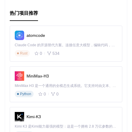
热门项目推荐
atomcode
Claude Code 的开源替代方案。连接任意大模型，编辑代码，运行命令，自动验证 — 全自动执行。用 Rust 构建，极致性能。 ｜ An open-source alternative to Claude Code. Connect any LLM, edit code, run commands, and verify changes — autonomously. Built in Rust for speed. Get Started
0
534
Rust
MiniMax-H3
MiniMax H3 是一个通用的全模态生成系统。它支持对由文本、图像、视频和音频组成的多模态上下文进行统一理解，并能生成分辨率高达 2K、时长可达 15 秒的带原生立体声音频的视频。得益于面向任务泛化的系统设计，H3 在预训练阶段就已具备广泛的多模态上下文理解与生成能力，能够出色地执行复杂的多模态指令。
0
0
Python
Kimi-K3
Kimi K3 是Kimi能力最强的模型：这是一个拥有 2.8 万亿参数的混合专家（MoE）模型，具备原生视觉理解能力，并支持 100 万 token 的上下文窗口。