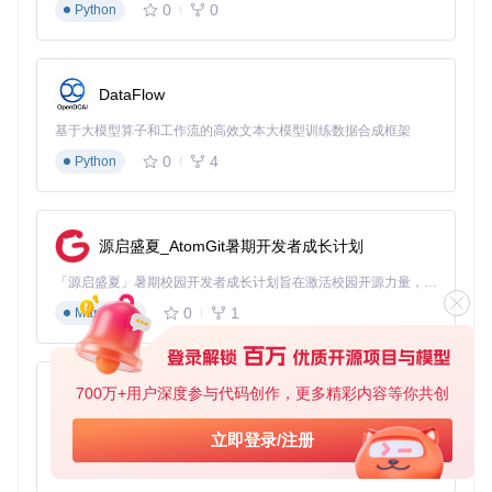
0
0
Python
DataFlow
基于大模型算子和工作流的高效文本大模型训练数据合成框架
0
4
Python
源启盛夏_AtomGit暑期开发者成长计划
「源启盛夏」暑期校园开发者成长计划旨在激活校园开源力量，通过积分激励、认证扶持、资源倾斜等形式，引导高校组织和开发者完成「入驻 — 建项目 — 做贡献 — 获认证 — 得资源」的完整闭环。无论你是想带领社团入驻平台的组织者，还是希望用代码贡献证明自己的开发者，都能在这里找到属于你的成长路径。
0
1
Markdown
700万+用户深度参与代码创作，更多精彩内容等你共创
py-xiaozhi
基于Python的Xiaozhi AI，适用于想要完整Xiaozhi体验而无需拥有专用硬件的用户。
立即登录/注册
0
1
Python