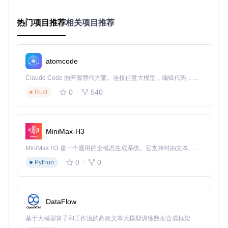
启动实时频谱扫描（长按侧键3秒）
热门项目推荐
相关项目推荐
观察频谱图识别可用频段（避开密集干扰区域）
锁定目标频率并设置为临时信道
通过RSSI指示器实时监测信号质量
atomcode
注意事项
：在电磁环境复杂区域，建议开启"抗干扰模式"，虽
然会增加10%功耗，但可使通讯稳定性提升40%。
Claude Code 的开源替代方案。连接任意大模型，编辑代码，运行命令，自动验证 — 全自动执行。用 Rust 构建，极致性能。 ｜ An open-source alternative to Claude Code. Connect any LLM, edit code, run commands, and verify changes — autonomously. Built in Rust for speed. Get Started
赛事保障：多团队协同通讯方案
0
540
Rust
大型活动中如何实现多小组间的有序通讯？固件的多信道分组
功能提供了高效解决方案：
MiniMax-H3
功能
传统对讲
开源固件
提升效果
模块
机
MiniMax H3 是一个通用的全模态生成系统。它支持对由文本、图像、视频和音频组成的多模态上下文进行统一理解，并能生成分辨率高达 2K、时长可达 15 秒的带原生立体声音频的视频。得益于面向任务泛化的系统设计，H3 在预训练阶段就已具备广泛的多模态上下文理解与生成能力，能够出色地执行复杂的多模态指令。
信道
16个固定
99个可编程
0
0
Python
+519%
数量
信道
信道
分组
10个独立分
支持多团队并行通
无
管理
组
讯
DataFlow
紧急
自定义铃声
紧急情况下识别率
单一铃声
呼叫
+振动
提升80%
基于大模型算子和工作流的高效文本大模型训练数据合成框架