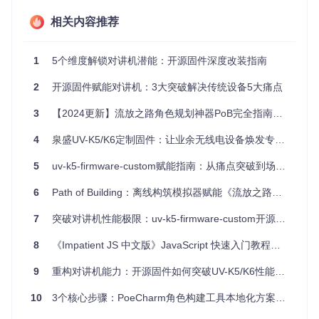
止误修改
用户自定义数据（信道列表、快捷键配置）存储在可读写分
相关内容推荐
区，支持动态更新
临时缓存区（频谱扫描结果、信号强度记录）采用环形存
储，自动覆盖过期数据
1
5个维度解锁对讲机潜能：开源固件深度改装指南
突破信号瓶颈：专业级接收与发射优化
2
开源固件赋能对讲机：3大突破解决传统设备5大痛点
为何在复杂环境中传统对讲机通讯质量急剧下降？开源固件通
过三项核心技术优化信号处理：
3
【2024更新】流放之路角色规划神器PoB完全指南：从新手到专家的蜕变之路
自适应滤波算法：动态消除环境噪声，信噪比提升30%
4
泉盛UV-K5/K6定制固件：让业余无线电设备焕发专业级性能
预失真补偿：修正发射信号非线性失真，扩展有效通讯距离
灵敏度增强模式：在弱信号环境下自动提升接收增益，比默
5
uv-k5-firmware-custom赋能指南：从痛点突破到场景落地的创新实践
认状态提高2dB
6
Path of Building：离线构筑模拟器赋能《流放之路》进阶玩家决策
二、场景化应用：实战中的功能落地
7
突破对讲机性能极限：uv-k5-firmware-custom开源项目赋能无线电爱好者
户外探险：构建可靠应急通讯网络
8
《Impatient JS 中文版》JavaScript 快速入门教程解析
在山区、森林等复杂地形中，如何确保通讯链路稳定？开源固
件的频谱分析功能成为户外通讯的"导航系统"：
9
重构对讲机能力：开源固件如何突破UV-K5/K6性能边界
10
3个核心步骤：PoeCharm角色构建工具本地化方案全解析
操作流程
：