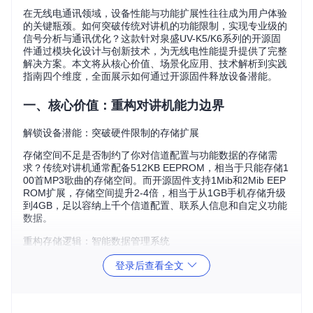
在无线电通讯领域，设备性能与功能扩展性往往成为用户体验
的关键瓶颈。如何突破传统对讲机的功能限制，实现专业级的
信号分析与通讯优化？这款针对泉盛UV-K5/K6系列的开源固
件通过模块化设计与创新技术，为无线电性能提升提供了完整
解决方案。本文将从核心价值、场景化应用、技术解析到实践
指南四个维度，全面展示如何通过开源固件释放设备潜能。
一、核心价值：重构对讲机能力边界
解锁设备潜能：突破硬件限制的存储扩展
存储空间不足是否制约了你对信道配置与功能数据的存储需
求？传统对讲机通常配备512KB EEPROM，相当于只能存储1
00首MP3歌曲的存储空间。而开源固件支持1Mib和2Mib EEP
ROM扩展，存储空间提升2-4倍，相当于从1GB手机存储升级
到4GB，足以容纳上千个信道配置、联系人信息和自定义功能
数据。
重构存储逻辑：智能数据管理系统
如何解决海量数据的高效管理问题？固件采用分层存储架构，
登录后查看全文
将关键系统数据与用户配置分离存储，实现：
系统核心参数（如频率范围、功率设置）写入只读区域，防