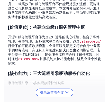
升。一款高效的IT服务管理平台不仅能规范服务流程，更能通
过自动化机制显著降低运维成本。本文将介绍如何利用开源IT
服务管理平台构建企业服务流程自动化体系，帮助组织实现服
务请求的标准化处理与高效响应。
[价值定位]：构建企业级IT服务管理中枢
开源IT服务管理平台作为企业IT运维的核心枢纽，整合了事件
管理、变更管理、服务请求等全流程模块。通过
datamodels/
目录下的可配置数据模型，企业可以灵活定义符合自身业务需
求的服务流程，实现从工单创建到解决的全生命周期管理。该
平台基于ITIL标准设计，确保服务流程符合行业最佳实践，同
时通过
extensions/
扩展机制支持功能定制，满足企业个性化
需求。
[核心能力]：三大流程引擎驱动服务自动化
事件管理引擎：5步实现故障快速响应
事件管理是IT服务的基础模块，平台通过标准化的状态流转确
登录后查看全文
保故障得到及时处理。从"New"状态创建事件，经过"Assigne
d"分配、"Escalation/TTR"超时升级、"Resolved"问题解决，
最终到达"Closed"状态完成闭环。这一流程通过内置的SLA监
控机制，确保每个事件都能在规定时间内得到响应，有效提升