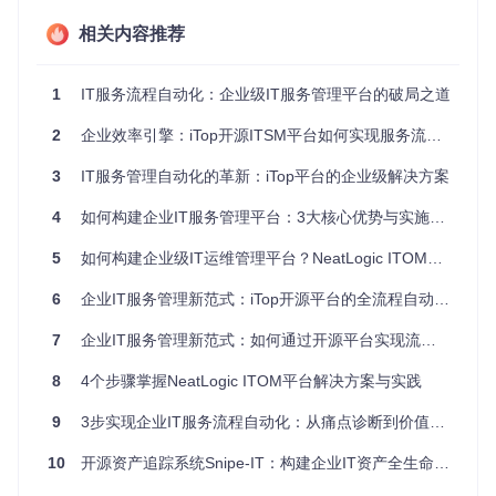
故障处理效率。
相关内容推荐
ITSM流程：事件管理生命周期
变更管理引擎：7阶段控制风险扩散
1
IT服务流程自动化：企业级IT服务管理平台的破局之道
变更管理模块通过严格的审批流程控制IT变更风险。变更请求
2
企业效率引擎：iTop开源ITSM平台如何实现服务流程自动化与管理效能提升
从"New"状态开始，经过"Validated"验证、"Assigned"分
配、"Planned and scheduled"计划排期、"Approved"审批通
3
IT服务管理自动化的革新：iTop平台的企业级解决方案
过、"Implemented"实施、"Monitored"监控，最终完成"Close
d"闭环。平台支持变更影响分析和回滚机制，确保每次变更都
4
如何构建企业IT服务管理平台：3大核心优势与实施指南
能安全实施。
5
如何构建企业级IT运维管理平台？NeatLogic ITOM平台实战指南
ITSM流程：变更管理生命周期
6
企业IT服务管理新范式：iTop开源平台的全流程自动化实践
用户请求引擎：4环节优化服务体验
用户请求处理流程专为日常服务需求设计，包含"New"创
7
企业IT服务管理新范式：如何通过开源平台实现流程智能化转型
建、"Assigned"分配、"Pending"待处理、"Escalation/TTR"超
时升级、"Resolved"解决和"Closed"关闭等状态。平台支持请
8
4个步骤掌握NeatLogic ITOM平台解决方案与实践
求分类和自动路由，结合知识库自动匹配解决方案，大幅提升
服务请求处理效率和用户满意度。
9
3步实现企业IT服务流程自动化：从痛点诊断到价值落地
ITSM流程：用户请求生命周期
10
开源资产追踪系统Snipe-IT：构建企业IT资产全生命周期管理体系