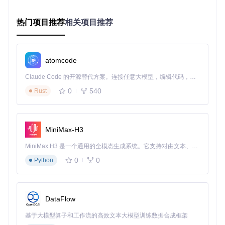
[实践案例]：企业级应用场景解析
制造业：全球工厂IT支持体系
热门项目推荐
相关项目推荐
某跨国制造企业通过部署开源IT服务管理平台，构建了覆盖全
球5个大洲的IT支持体系。利用平台的多租户架构和SLA管理
功能，实现了不同地区工厂的服务级别差异化管理。通过
cor
atomcode
e/
目录下的自动化规则引擎，设置了基于地理位置和业务优先
级的工单自动分配机制，使关键生产系统的故障响应时间缩短
Claude Code 的开源替代方案。连接任意大模型，编辑代码，运行命令，自动验证 — 全自动执行。用 Rust 构建，极致性能。 ｜ An open-source alternative to Claude Code. Connect any LLM, edit code, run commands, and verify changes — autonomously. Built in Rust for speed. Get Started
了40%，非关键问题的处理效率提升了60%。
0
540
Rust
金融服务：合规导向的变更管理
一家区域性银行利用平台的变更管理模块，构建了符合金融监
管要求的变更控制流程。通过
datamodels/
目录下的合规性配
MiniMax-H3
置，实现了变更申请、审批、实施的全程可审计。平台的变更
日历功能确保了关键业务时段无重大变更，变更成功率从实施
MiniMax H3 是一个通用的全模态生成系统。它支持对由文本、图像、视频和音频组成的多模态上下文进行统一理解，并能生成分辨率高达 2K、时长可达 15 秒的带原生立体声音频的视频。得益于面向任务泛化的系统设计，H3 在预训练阶段就已具备广泛的多模态上下文理解与生成能力，能够出色地执行复杂的多模态指令。
前的75%提升至95%，每年减少因变更不当导致的业务中断3
0
0
次以上。
Python
[技术解析]：灵活架构支撑业务扩展
DataFlow
平台采用模块化架构设计，核心业务逻辑集中在
core/
和
appl
ication/
目录，前端资源组织在
js/
和
css/
目录。这种分离
基于大模型算子和工作流的高效文本大模型训练数据合成框架
设计使企业可以根据需求独立扩展功能模块，而不影响核心系