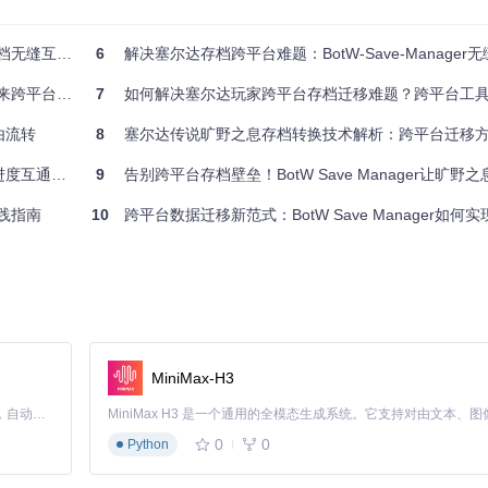
解决了Windows与Linux系统路径格式差异的问题。通过路径规范化和目录
互转的完整方案
6
解决塞尔达存档跨平台难题：BotW-Save-Manager无缝
平台存档自由
7
如何解决塞尔达玩家跨平台存档迁移难题？跨平台工具实现
由流转
8
塞尔达传说旷野之息存档转换技术解析：跨平台迁移
通过以下步骤实现平台间的格式转换：首先读取option.sav文件识别存档
数据重组和哈希匹配，最后根据目标平台调整数据结构和标识信息，完成存档格
度互通难题
9
告别跨平台存档壁垒！BotW Save Manager让旷野之息
实践指南
10
跨平台数据迁移新范式：BotW Save Manager如何实现Switch与W
Manager提供了便捷的存档同步解决方案。通过定期转换存档文件，玩家可以在
的连续性。
台的格式作为备份。当原存档意外丢失或损坏时，可通过备份文件快速恢
MiniMax-H3
执行备份操作。
Claude Code 的开源替代方案。连接任意大模型，编辑代码，运行命令，自动验证 — 全自动执行。用 Rust 构建，极致性能。 ｜ An open-source alternative to Claude Code. Connect any LLM, edit code, run commands, and verify changes — autonomously. Built in Rust for speed. Get Started
0
0
Python
er支持为不同家庭成员创建独立的存档转换副本。通过为每个用户维护专属的存
进度。