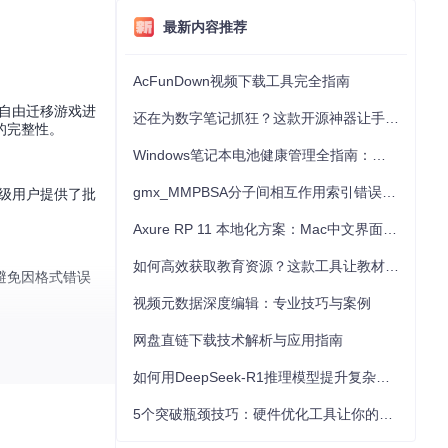
最新内容推荐
AcFunDown视频下载工具完全指南
备间自由迁移游戏进
还在为数字笔记抓狂？这款开源神器让手写批注效率提升300%
据的完整性。
Windows笔记本电池健康管理全指南：从根源解决电池损耗问题
gmx_MMPBSA分子间相互作用索引错误的深度诊断与解决
高级用户提供了批
Axure RP 11 本地化方案：Mac中文界面优化与原型设计工具汉化全指南
如何高效获取教育资源？这款工具让教材下载效率提升80%
避免因格式错误
视频元数据深度编辑：专业技巧与案例
网盘直链下载技术解析与应用指南
如何用DeepSeek-R1推理模型提升复杂任务解决能力：完整指南
ger.Core模
5个突破瓶颈技巧：硬件优化工具让你的电脑性能提升30%