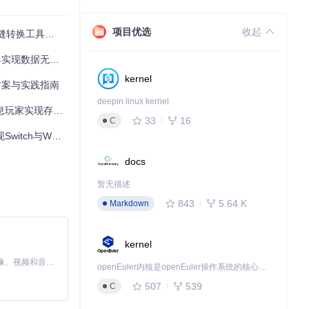
操作封装，工具能够
项目优选
收起
转换工具全攻略
数据无缝流转
kernel
方案与实践指南
来源平台，然后解析
式的转换。
deepin linux kernel
玩家实现存档自由
33
16
C
iiU存档自由流转
docs
不同设备上继续相同
暂无描述
843
5.64 K
Markdown
复游戏进度，避
kernel
MiniMax H3 是一个通用的全模态生成系统。它支持对由文本、图像、视频和音频组成的多模态上下文进行统一理解，并能生成分辨率高达 2K、时长可达 15 秒的带原生立体声音频的视频。得益于面向任务泛化的系统设计，H3 在预训练阶段就已具备广泛的多模态上下文理解与生成能力，能够出色地执行复杂的多模态指令。
openEuler内核是openEuler操作系统的核心，既是系统性能与稳定性的基石，也是连接处理器、设备与服务的桥梁。
507
539
C
档目录，实现多人