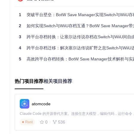
2.2 文件系统抽象层设计
DirectoryHelper类实现了对不同系统文件路径的统一处理，
1
突破平台壁垒：BotW Save Manager实现Switch与WiiU存档无缝
在各种环境下正确识别和处理存档文件结构。
2
如何实现Switch与WiiU存档互通？BotW Save Manager带来跨
2.3 存档转换核心算法
3
跨平台存档转换：让塞尔达传说存档在Switch与WiiU间自
在BotwSave.cs文件中实现的转换算法是工具的核心。该算法
game_data.sav文件提取游戏版本信息，接着执行字节级
4
跨平台存档迁移：解决塞尔达传说旷野之息Switch与WiiU进
三、应用场景方案：存档管理的多样化实践
5
高效跨平台存档转换：BotW Save Manager技术解析与
3.1 多设备玩家的存档同步方案
对于同时拥有Switch和WiiU设备的玩家，BotW Save 
热门项目推荐
相关项目推荐
的游戏进度，无需重复完成已解锁的内容，极大提升了游戏体验
3.2 存档备份与恢复策略
利用工具的存档转换功能，可以将重要的游戏进度转换为不同平
atomcode
免因数据丢失造成的损失。建议玩家在每次重要游戏进度更新后
3.3 家庭共享与进度协作
0
536
Rust
在家庭多人共用游戏设备的场景下，BotW Save Manag
游戏进度的隔离管理，同时方便家庭成员间共享特定游戏阶段的