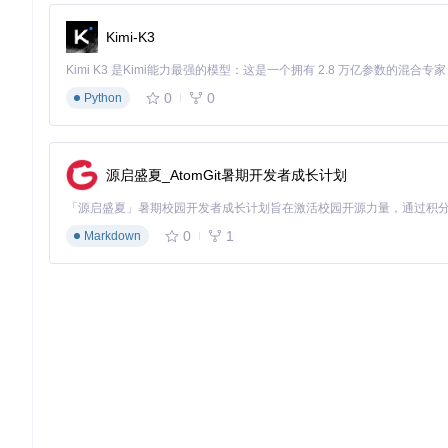
四、操作指南：三步完成存档转换
Kimi-K3
4.1 准备工作：确认存档文件结构
0
0
Python
在进行存档转换前，需要确保源存档文件结构完整。典型的存档目录包含多个编号
件。
源启盛夏_AtomGit暑期开发者成长计划
图：BotW存档文件夹结构示例，显示了存档文件的标准目录组织
4.2 图形界面转换流程
打开存档
：启动BotW Save Manager，通过"文件 > 
0
1
Markdown
选择目标平台
：在主界面的转换设置区域，选择目标平台（Swi
执行转换
：点击"开始转换"按钮，工具将自动处理存档文件
操作提示
：转换前请确保输出目录为空，避免文件覆盖。建议
4.3 命令行工具使用方法
对于需要批量处理或自动化转换的场景，可使用CLI工具：
# 基本转换命令
BotwSaveManager.Console --
source
"C:\saves\switch"
 --ta