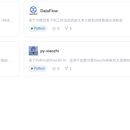
DataFlow
Kimi K3 是Kimi能力最强的模型：这是一个拥有 2.8 万亿参数的混合专家（MoE）模型，具备原生视觉理解能力，并支持 100 万 token 的上下文窗口。
基于大模型算子和工作流的高效文本大模型训练数据合成框架
0
5
Python
文件夹（0-5）、album、pict_book、tracker文件夹以及opt
py-xiaozhi
「源启盛夏」暑期校园开发者成长计划旨在激活校园开源力量，通过积分激励、认证扶持、资源倾斜等形式，引导高校组织和开发者完成「入驻 — 建项目 — 做贡献 — 获认证 — 得资源」的完整闭环。无论你是想带领社团入驻平台的组织者，还是希望用代码贡献证明自己的开发者，都能在这里找到属于你的成长路径。
打开存档文件夹"菜单或使用Ctrl+O快捷键，选择包含存档文件的目录。
0
1
Python
tch或WiiU），并指定输出目录。
。转换过程中可在日志窗口查看实时进度，完成后会显示成功提示。
在转换前备份原始存档文件，以防意外发生。
rget 
"C:\saves\wiiu"
 --platform wiiu
